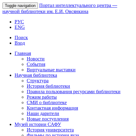
Портал интеллектуального центра
—
Toggle navigation
научной библиотеки им. Е.И. Овсянкина
РУС
ENG
Поиск
Вход
Главная
Новости
События
Виртуальные выставки
Научная библиотека
Структура
История библиотеки
Правила пользования ресурсами библиотеки
Режим работы
СМИ о библиотеке
Контактная информация
Наши дарители
Новые поступления
Музей истории САФУ
История университета
Фильмы по истории вуза