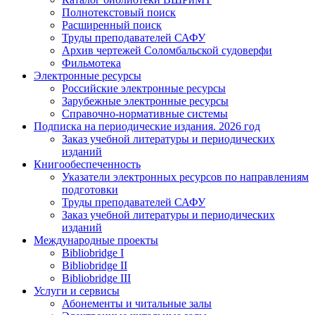
Полнотекстовый поиск
Расширенный поиск
Труды преподавателей САФУ
Архив чертежей Соломбальской судоверфи
Фильмотека
Электронные ресурсы
Российские электронные ресурсы
Зарубежные электронные ресурсы
Справочно-нормативные системы
Подписка на периодические издания. 2026 год
Заказ учебной литературы и периодических
изданий
Книгообеспеченность
Указатели электронных ресурсов по направлениям
подготовки
Труды преподавателей САФУ
Заказ учебной литературы и периодических
изданий
Международные проекты
Bibliobridge I
Bibliobridge II
Bibliobridge III
Услуги и сервисы
Абонементы и читальные залы