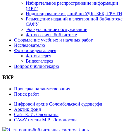
Избирательное распространение информации
(ИРИ)
Индексирование изданий по УДК, ББК, ГРНТИ
Размещение изданий в электронной библиотеке
САФУ
Экскурсионное обслуживание
Фотосессия в библиотеке
Оформление учебных и научных работ
Исследователю
Фото и видеогалерея
Фотогалерея
Видеогалерея
Вопрос библиотекарю
ВКР
Проверка на заимствования
Поиск работ
Цифровой архив Соломбальской судоверфи
Арктик-фонд
Сайт Е. И. Овсянкина
САФУ имени М.В. Ломоносова