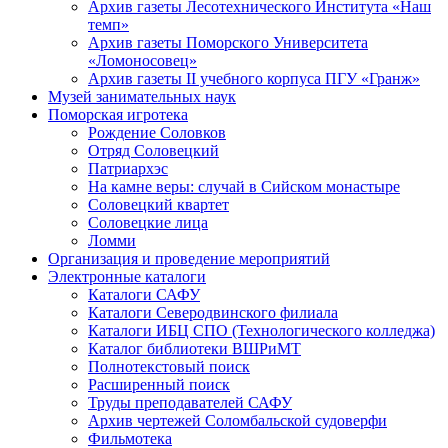
Архив газеты Лесотехнического Института «Наш
темп»
Архив газеты Поморского Университета
«Ломоносовец»
Архив газеты II учебного корпуса ПГУ «Гранж»
Музей занимательных наук
Поморская игротека
Рождение Соловков
Отряд Соловецкий
Патриархэс
На камне веры: случай в Сийском монастыре
Соловецкий квартет
Соловецкие лица
Ломми
Организация и проведение мероприятий
Электронные каталоги
Каталоги САФУ
Каталоги Северодвинского филиала
Каталоги ИБЦ СПО (Технологического колледжа)
Каталог библиотеки ВШРиМТ
Полнотекстовый поиск
Расширенный поиск
Труды преподавателей САФУ
Архив чертежей Соломбальской судоверфи
Фильмотека