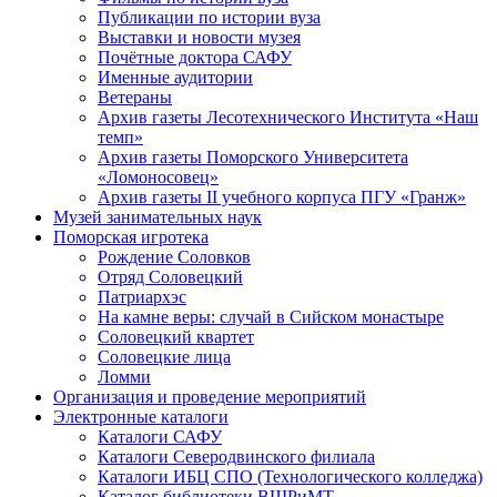
Публикации по истории вуза
Выставки и новости музея
Почётные доктора САФУ
Именные аудитории
Ветераны
Архив газеты Лесотехнического Института «Наш
темп»
Архив газеты Поморского Университета
«Ломоносовец»
Архив газеты II учебного корпуса ПГУ «Гранж»
Музей занимательных наук
Поморская игротека
Рождение Соловков
Отряд Соловецкий
Патриархэс
На камне веры: случай в Сийском монастыре
Соловецкий квартет
Соловецкие лица
Ломми
Организация и проведение мероприятий
Электронные каталоги
Каталоги САФУ
Каталоги Северодвинского филиала
Каталоги ИБЦ СПО (Технологического колледжа)
Каталог библиотеки ВШРиМТ