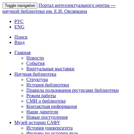
Портал интеллектуального центра
—
Toggle navigation
научной библиотеки им. Е.И. Овсянкина
РУС
ENG
Поиск
Вход
Главная
Новости
События
Виртуальные выставки
Научная библиотека
Структура
История библиотеки
Правила пользования ресурсами библиотеки
Режим работы
СМИ о библиотеке
Контактная информация
Наши дарители
Новые поступления
Музей истории САФУ
История университета
Фильмы по истории вуза