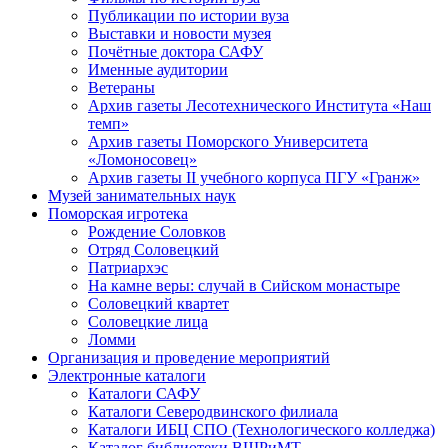
Публикации по истории вуза
Выставки и новости музея
Почётные доктора САФУ
Именные аудитории
Ветераны
Архив газеты Лесотехнического Института «Наш
темп»
Архив газеты Поморского Университета
«Ломоносовец»
Архив газеты II учебного корпуса ПГУ «Гранж»
Музей занимательных наук
Поморская игротека
Рождение Соловков
Отряд Соловецкий
Патриархэс
На камне веры: случай в Сийском монастыре
Соловецкий квартет
Соловецкие лица
Ломми
Организация и проведение мероприятий
Электронные каталоги
Каталоги САФУ
Каталоги Северодвинского филиала
Каталоги ИБЦ СПО (Технологического колледжа)
Каталог библиотеки ВШРиМТ