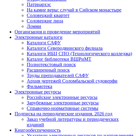
Патриархэс
На камне веры: случай в Сийском монастыре
Соловецкий квартет
Соловецкие лица
Ломми
Организация и проведение мероприятий
Электронные каталоги
Каталоги САФУ
Каталоги Северодвинского филиала
Каталоги ИБЦ СПО (Технологического колледжа)
Каталог библиотеки ВШРиМТ
Полнотекстовый поиск
Расширенный поиск
Труды преподавателей САФУ
Архив чертежей Соломбальской судоверфи
Фильмотека
Электронные ресурсы
Российские электронные ресурсы
Зарубежные электронные ресурсы
Справочно-нормативные системы
Подписка на периодические издания. 2026 год
Заказ учебной литературы и периодических
изданий
Книгообеспеченность
Указатели электронных ресурсов по направлениям