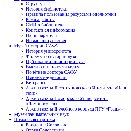
Структура
История библиотеки
Правила пользования ресурсами библиотеки
Режим работы
СМИ о библиотеке
Контактная информация
Наши дарители
Новые поступления
Музей истории САФУ
История университета
Фильмы по истории вуза
Публикации по истории вуза
Выставки и новости музея
Почётные доктора САФУ
Именные аудитории
Ветераны
Архив газеты Лесотехнического Института «Наш
темп»
Архив газеты Поморского Университета
«Ломоносовец»
Архив газеты II учебного корпуса ПГУ «Гранж»
Музей занимательных наук
Поморская игротека
Рождение Соловков
Отряд Соловецкий