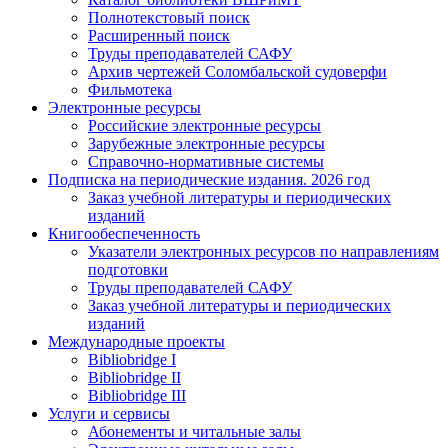
Полнотекстовый поиск
Расширенный поиск
Труды преподавателей САФУ
Архив чертежей Соломбальской судоверфи
Фильмотека
Электронные ресурсы
Российские электронные ресурсы
Зарубежные электронные ресурсы
Справочно-нормативные системы
Подписка на периодические издания. 2026 год
Заказ учебной литературы и периодических
изданий
Книгообеспеченность
Указатели электронных ресурсов по направлениям
подготовки
Труды преподавателей САФУ
Заказ учебной литературы и периодических
изданий
Международные проекты
Bibliobridge I
Bibliobridge II
Bibliobridge III
Услуги и сервисы
Абонементы и читальные залы