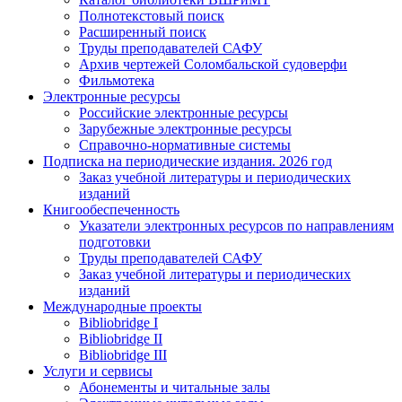
Полнотекстовый поиск
Расширенный поиск
Труды преподавателей САФУ
Архив чертежей Соломбальской судоверфи
Фильмотека
Электронные ресурсы
Российские электронные ресурсы
Зарубежные электронные ресурсы
Справочно-нормативные системы
Подписка на периодические издания. 2026 год
Заказ учебной литературы и периодических
изданий
Книгообеспеченность
Указатели электронных ресурсов по направлениям
подготовки
Труды преподавателей САФУ
Заказ учебной литературы и периодических
изданий
Международные проекты
Bibliobridge I
Bibliobridge II
Bibliobridge III
Услуги и сервисы
Абонементы и читальные залы