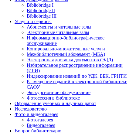
Bibliobridge I
Bibliobridge II
Bibliobridge III
Услуги и сервисы
Абонементы и читальные залы
Электронные читальные залы
Информационно-библиографическое
обслуживание
Копировально-множительные услуги
Межбиблиотечный абонемент (МБА)
Электронная доставка документов (ЭДД)
Избирательное распространение информации
(ИРИ)
Индексирование изданий по УДК, ББК, ГРНТИ
Размещение изданий в электронной библиотеке
САФУ
Экскурсионное обслуживание
Фотосессия в библиотеке
Оформление учебных и научных работ
Исследователю
Фото и видеогалерея
Фотогалерея
Видеогалерея
Вопрос библиотекарю