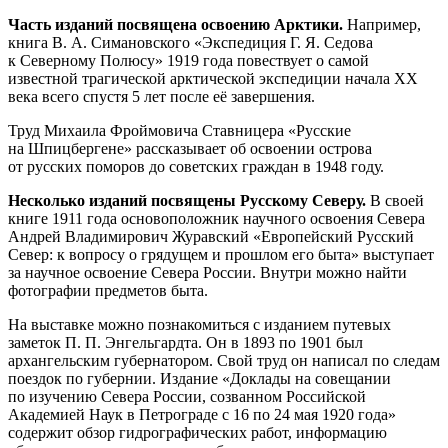
Часть изданий посвящена освоению Арктики.
Например,
книга В. А. Симановского «Экспедиция Г. Я. Седова
к Северному Полюсу» 1919 года повествует о самой
известной трагической арктической экспедиции начала ХХ
века всего спустя 5 лет после её завершения.
Труд Михаила Фроймовича Ставницера «Русские
на Шпицбергене» рассказывает об освоении острова
от русских поморов до советских граждан в 1948 году.
Несколько изданий посвящены Русскому Северу.
В своей
книге 1911 года основоположник научного освоения Севера
Андрей Владимирович Журавский «Европейский Русский
Север: к вопросу о грядущем и прошлом его быта» выступает
за научное освоение Севера России. Внутри можно найти
фотографии предметов быта.
На выставке можно познакомиться с изданием путевых
заметок П. П. Энгельгардта. Он в 1893 по 1901 был
архангельским губернатором. Свой труд он написал по следам
поездок по губернии. Издание «Доклады на совещании
по изучению Севера России, созванном Российской
Академией Наук в Петрограде с 16 по 24 мая 1920 года»
содержит обзор гидрографических работ, информацию