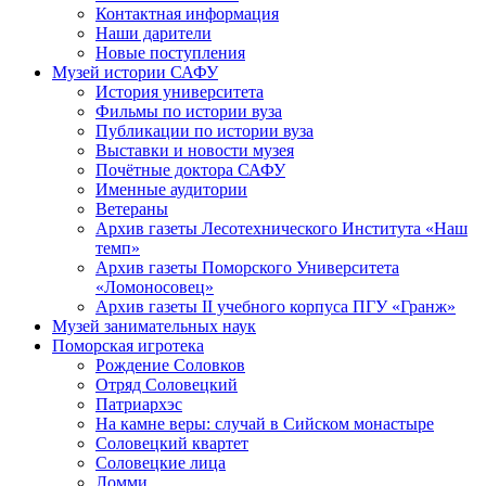
Контактная информация
Наши дарители
Новые поступления
Музей истории САФУ
История университета
Фильмы по истории вуза
Публикации по истории вуза
Выставки и новости музея
Почётные доктора САФУ
Именные аудитории
Ветераны
Архив газеты Лесотехнического Института «Наш
темп»
Архив газеты Поморского Университета
«Ломоносовец»
Архив газеты II учебного корпуса ПГУ «Гранж»
Музей занимательных наук
Поморская игротека
Рождение Соловков
Отряд Соловецкий
Патриархэс
На камне веры: случай в Сийском монастыре
Соловецкий квартет
Соловецкие лица
Ломми