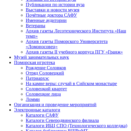
Публикации по истории вуза
Выставки и новости музея
Почётные доктора САФУ
Именные аудитории
Ветераны
Архив газеты Лесотехнического Института «Наш
темп»
Архив газеты Поморского Университета
«Ломоносовец»
Архив газеты II учебного корпуса ПГУ «Гранж»
Музей занимательных наук
Поморская игротека
Рождение Соловков
Отряд Соловецкий
Патриархэс
На камне веры: случай в Сийском монастыре
Соловецкий квартет
Соловецкие лица
Ломми
Организация и проведение мероприятий
Электронные каталоги
Каталоги САФУ
Каталоги Северодвинского филиала
Каталоги ИБЦ СПО (Технологического колледжа)
Каталог библиотеки ВШРиМТ