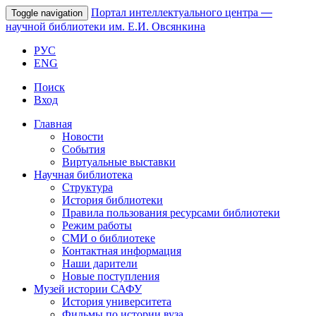
Портал интеллектуального центра
—
Toggle navigation
научной библиотеки им. Е.И. Овсянкина
РУС
ENG
Поиск
Вход
Главная
Новости
События
Виртуальные выставки
Научная библиотека
Структура
История библиотеки
Правила пользования ресурсами библиотеки
Режим работы
СМИ о библиотеке
Контактная информация
Наши дарители
Новые поступления
Музей истории САФУ
История университета
Фильмы по истории вуза