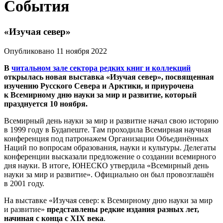
События
«Изучая север»
Опубликовано 11 ноября 2022
В
читальном зале сектора редких книг и коллекций
открылась новая выставка «Изучая север», посвященная
изучению Русского Севера и Арктики, и приурочена
к Всемирному дню науки за мир и развитие, который
празднуется 10 ноября.
Всемирный день науки за мир и развитие начал свою историю
в 1999 году в Будапеште. Там проходила Всемирная научная
конференция под патронажем Организации Объединённых
Наций по вопросам образования, науки и культуры. Делегаты
конференции высказали предложение о создании всемирного
дня науки. В итоге, ЮНЕСКО утвердила «Всемирный день
науки за мир и развитие». Официально он был провозглашён
в 2001 году.
На выставке «Изучая север: к Всемирному дню науки за мир
и развитие»
представлены редкие издания разных лет,
начиная с конца с XIX века
.