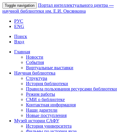
Портал интеллектуального центра
—
Toggle navigation
научной библиотеки им. Е.И. Овсянкина
РУС
ENG
Поиск
Вход
Главная
Новости
События
Виртуальные выставки
Научная библиотека
Структура
История библиотеки
Правила пользования ресурсами библиотеки
Режим работы
СМИ о библиотеке
Контактная информация
Наши дарители
Новые поступления
Музей истории САФУ
История университета
Фильмы по истории вуза