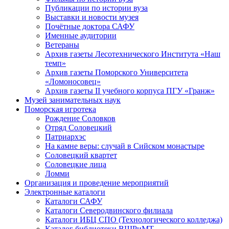
Публикации по истории вуза
Выставки и новости музея
Почётные доктора САФУ
Именные аудитории
Ветераны
Архив газеты Лесотехнического Института «Наш
темп»
Архив газеты Поморского Университета
«Ломоносовец»
Архив газеты II учебного корпуса ПГУ «Гранж»
Музей занимательных наук
Поморская игротека
Рождение Соловков
Отряд Соловецкий
Патриархэс
На камне веры: случай в Сийском монастыре
Соловецкий квартет
Соловецкие лица
Ломми
Организация и проведение мероприятий
Электронные каталоги
Каталоги САФУ
Каталоги Северодвинского филиала
Каталоги ИБЦ СПО (Технологического колледжа)
Каталог библиотеки ВШРиМТ