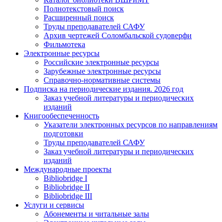
Полнотекстовый поиск
Расширенный поиск
Труды преподавателей САФУ
Архив чертежей Соломбальской судоверфи
Фильмотека
Электронные ресурсы
Российские электронные ресурсы
Зарубежные электронные ресурсы
Справочно-нормативные системы
Подписка на периодические издания. 2026 год
Заказ учебной литературы и периодических
изданий
Книгообеспеченность
Указатели электронных ресурсов по направлениям
подготовки
Труды преподавателей САФУ
Заказ учебной литературы и периодических
изданий
Международные проекты
Bibliobridge I
Bibliobridge II
Bibliobridge III
Услуги и сервисы
Абонементы и читальные залы