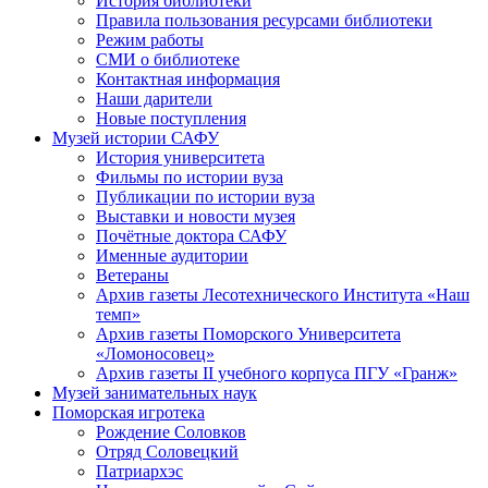
История библиотеки
Правила пользования ресурсами библиотеки
Режим работы
СМИ о библиотеке
Контактная информация
Наши дарители
Новые поступления
Музей истории САФУ
История университета
Фильмы по истории вуза
Публикации по истории вуза
Выставки и новости музея
Почётные доктора САФУ
Именные аудитории
Ветераны
Архив газеты Лесотехнического Института «Наш
темп»
Архив газеты Поморского Университета
«Ломоносовец»
Архив газеты II учебного корпуса ПГУ «Гранж»
Музей занимательных наук
Поморская игротека
Рождение Соловков
Отряд Соловецкий
Патриархэс