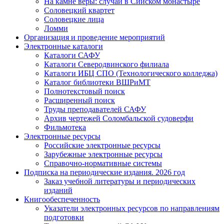
На камне веры: случай в Сийском монастыре
Соловецкий квартет
Соловецкие лица
Ломми
Организация и проведение мероприятий
Электронные каталоги
Каталоги САФУ
Каталоги Северодвинского филиала
Каталоги ИБЦ СПО (Технологического колледжа)
Каталог библиотеки ВШРиМТ
Полнотекстовый поиск
Расширенный поиск
Труды преподавателей САФУ
Архив чертежей Соломбальской судоверфи
Фильмотека
Электронные ресурсы
Российские электронные ресурсы
Зарубежные электронные ресурсы
Справочно-нормативные системы
Подписка на периодические издания. 2026 год
Заказ учебной литературы и периодических
изданий
Книгообеспеченность
Указатели электронных ресурсов по направлениям
подготовки