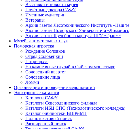
Выставки и новости музея
Почётные доктора САФУ
Именные аудитории
Ветераны
Архив газеты Лесотехнического Института «Наш т
Архив газеты Поморского Университета «Ломонос
Архив газеты II учебного корпуса ПГУ «Гранж»
Музей занимательных наук
Поморская игротека
Рождение Соловков
Отряд Соловецкий
Патриархэс
На камне веры: случай в Сийском монастыре
Соловецкий квартет
Соловецкие лица
Ломми
Организация и проведение мероприятий
Электронные каталоги
Каталоги САФУ
Каталоги Северодвинского филиала
Каталоги ИБЦ СПО (Технологического колледжа)
Каталог библиотеки ВШРиМТ
Полнотекстовый поиск
Расширенный поиск
Труды преподавателей САФУ