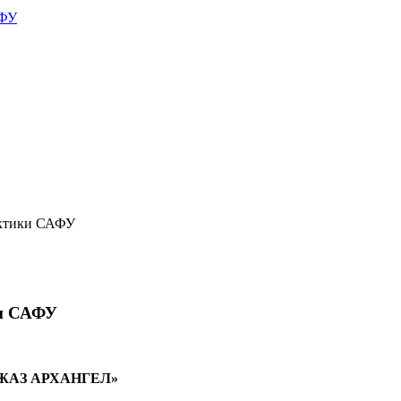
АФУ
рктики САФУ
ки САФУ
ДЖАЗ АРХАНГЕЛ»