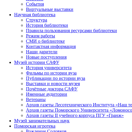
События
Виртуальные выставки
Научная библиотека
Структура
История библиотеки
Правила пользования ресурсами библиотеки
Режим работы
СМИ о библиотеке
Контактная информация
Наши дарители
Новые поступления
Музей истории САФУ
История университета
Фильмы по истории вуза
Публикации по истории вуза
Выставки и новости музея
Почётные доктора САФУ
Именные аудитории
Ветераны
Архив газеты Лесотехнического Института «Наш т
Архив газеты Поморского Университета «Ломонос
Архив газеты II учебного корпуса ПГУ «Гранж»
Музей занимательных наук
Поморская игротека
Рождение Соловков