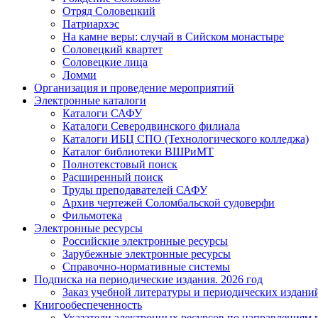
Отряд Соловецкий
Патриархэс
На камне веры: случай в Сийском монастыре
Соловецкий квартет
Соловецкие лица
Ломми
Организация и проведение мероприятий
Электронные каталоги
Каталоги САФУ
Каталоги Северодвинского филиала
Каталоги ИБЦ СПО (Технологического колледжа)
Каталог библиотеки ВШРиМТ
Полнотекстовый поиск
Расширенный поиск
Труды преподавателей САФУ
Архив чертежей Соломбальской судоверфи
Фильмотека
Электронные ресурсы
Российские электронные ресурсы
Зарубежные электронные ресурсы
Справочно-нормативные системы
Подписка на периодические издания. 2026 год
Заказ учебной литературы и периодических издани
Книгообеспеченность
Указатели электронных ресурсов по направлениям 