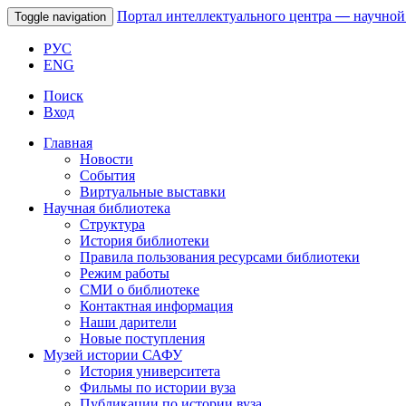
Портал интеллектуального центра
—
научной
Toggle navigation
РУС
ENG
Поиск
Вход
Главная
Новости
События
Виртуальные выставки
Научная библиотека
Структура
История библиотеки
Правила пользования ресурсами библиотеки
Режим работы
СМИ о библиотеке
Контактная информация
Наши дарители
Новые поступления
Музей истории САФУ
История университета
Фильмы по истории вуза
Публикации по истории вуза