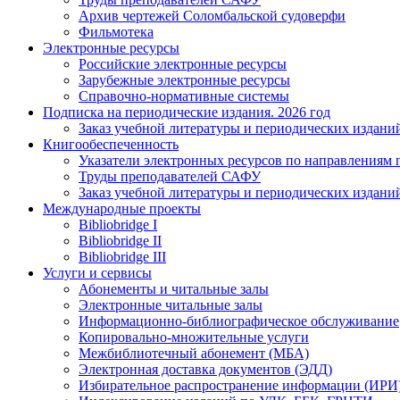
Архив чертежей Соломбальской судоверфи
Фильмотека
Электронные ресурсы
Российские электронные ресурсы
Зарубежные электронные ресурсы
Справочно-нормативные системы
Подписка на периодические издания. 2026 год
Заказ учебной литературы и периодических издани
Книгообеспеченность
Указатели электронных ресурсов по направлениям 
Труды преподавателей САФУ
Заказ учебной литературы и периодических издани
Международные проекты
Bibliobridge I
Bibliobridge II
Bibliobridge III
Услуги и сервисы
Абонементы и читальные залы
Электронные читальные залы
Информационно-библиографическое обслуживание
Копировально-множительные услуги
Межбиблиотечный абонемент (МБА)
Электронная доставка документов (ЭДД)
Избирательное распространение информации (ИРИ