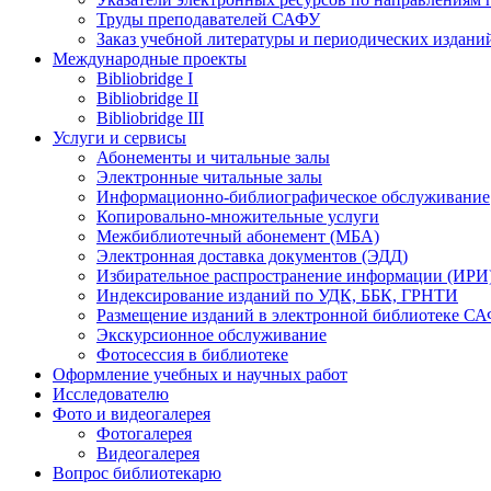
Труды преподавателей САФУ
Заказ учебной литературы и периодических издани
Международные проекты
Bibliobridge I
Bibliobridge II
Bibliobridge III
Услуги и сервисы
Абонементы и читальные залы
Электронные читальные залы
Информационно-библиографическое обслуживание
Копировально-множительные услуги
Межбиблиотечный абонемент (МБА)
Электронная доставка документов (ЭДД)
Избирательное распространение информации (ИРИ
Индексирование изданий по УДК, ББК, ГРНТИ
Размещение изданий в электронной библиотеке С
Экскурсионное обслуживание
Фотосессия в библиотеке
Оформление учебных и научных работ
Исследователю
Фото и видеогалерея
Фотогалерея
Видеогалерея
Вопрос библиотекарю