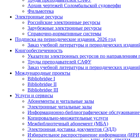
Архив чертежей Соломбальской судоверфи
Фильмотека
Электронные ресурсы
Российские электронные ресурсы
Зарубежные электронные ресурсы
Справочно-нормативные системы
Подписка на периодические издания. 2026 год
Заказ учебной литературы и периодических издани
Книгообеспеченность
Указатели электронных ресурсов по направлениям 
Труды преподавателей САФУ
Заказ учебной литературы и периодических издани
Международные проекты
Bibliobridge I
Bibliobridge II
Bibliobridge III
Услуги и сервисы
Абонементы и читальные залы
Электронные читальные залы
Информационно-библиографическое обслуживание
Копировально-множительные услуги
Межбиблиотечный абонемент (МБА)
Электронная доставка документов (ЭДД)
Избирательное распространение информации (ИРИ