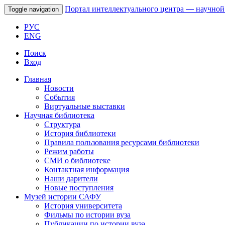
Портал интеллектуального центра
—
научной
Toggle navigation
РУС
ENG
Поиск
Вход
Главная
Новости
События
Виртуальные выставки
Научная библиотека
Структура
История библиотеки
Правила пользования ресурсами библиотеки
Режим работы
СМИ о библиотеке
Контактная информация
Наши дарители
Новые поступления
Музей истории САФУ
История университета
Фильмы по истории вуза
Публикации по истории вуза