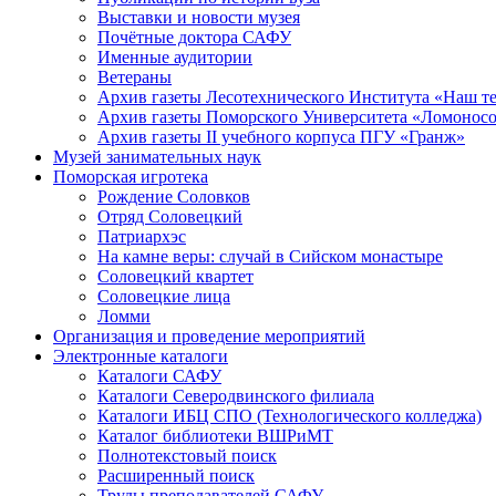
Выставки и новости музея
Почётные доктора САФУ
Именные аудитории
Ветераны
Архив газеты Лесотехнического Института «Наш т
Архив газеты Поморского Университета «Ломонос
Архив газеты II учебного корпуса ПГУ «Гранж»
Музей занимательных наук
Поморская игротека
Рождение Соловков
Отряд Соловецкий
Патриархэс
На камне веры: случай в Сийском монастыре
Соловецкий квартет
Соловецкие лица
Ломми
Организация и проведение мероприятий
Электронные каталоги
Каталоги САФУ
Каталоги Северодвинского филиала
Каталоги ИБЦ СПО (Технологического колледжа)
Каталог библиотеки ВШРиМТ
Полнотекстовый поиск
Расширенный поиск
Труды преподавателей САФУ