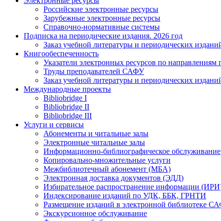
Электронные ресурсы
Российские электронные ресурсы
Зарубежные электронные ресурсы
Справочно-нормативные системы
Подписка на периодические издания. 2026 год
Заказ учебной литературы и периодических издани
Книгообеспеченность
Указатели электронных ресурсов по направлениям 
Труды преподавателей САФУ
Заказ учебной литературы и периодических издани
Международные проекты
Bibliobridge I
Bibliobridge II
Bibliobridge III
Услуги и сервисы
Абонементы и читальные залы
Электронные читальные залы
Информационно-библиографическое обслуживание
Копировально-множительные услуги
Межбиблиотечный абонемент (МБА)
Электронная доставка документов (ЭДД)
Избирательное распространение информации (ИРИ
Индексирование изданий по УДК, ББК, ГРНТИ
Размещение изданий в электронной библиотеке С
Экскурсионное обслуживание