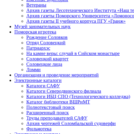
Ветераны
Архив газеты Лесотехнического Института «Наш т
Архив газеты Поморского Университета «Ломонос
Архив газеты II учебного корпуса ПГУ «Гранж»
Музей занимательных наук
Поморская игротека
Рождение Соловков
Отряд Соловецкий
Патриархэс
На камне веры: случай в Сийском монастыре
Соловецкий квартет
Соловецкие лица
Ломми
Организация и проведение мероприятий
Электронные каталоги
Каталоги САФУ
Каталоги Северодвинского филиала
Каталоги ИБЦ СПО (Технологического колледжа)
Каталог библиотеки ВШРиМТ
Полнотекстовый поиск
Расширенный поиск
Труды преподавателей САФУ
Архив чертежей Соломбальской судоверфи
Фильмотека