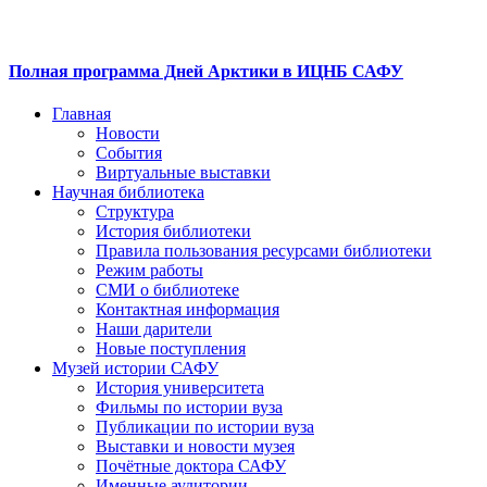
Полная программа Дней Арктики в ИЦНБ САФУ
Главная
Новости
События
Виртуальные выставки
Научная библиотека
Структура
История библиотеки
Правила пользования ресурсами библиотеки
Режим работы
СМИ о библиотеке
Контактная информация
Наши дарители
Новые поступления
Музей истории САФУ
История университета
Фильмы по истории вуза
Публикации по истории вуза
Выставки и новости музея
Почётные доктора САФУ
Именные аудитории