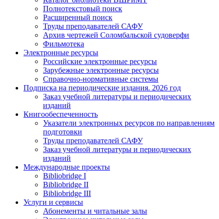
Полнотекстовый поиск
Расширенный поиск
Труды преподавателей САФУ
Архив чертежей Соломбальской судоверфи
Фильмотека
Электронные ресурсы
Российские электронные ресурсы
Зарубежные электронные ресурсы
Справочно-нормативные системы
Подписка на периодические издания. 2026 год
Заказ учебной литературы и периодических
изданий
Книгообеспеченность
Указатели электронных ресурсов по направлениям
подготовки
Труды преподавателей САФУ
Заказ учебной литературы и периодических
изданий
Международные проекты
Bibliobridge I
Bibliobridge II
Bibliobridge III
Услуги и сервисы
Абонементы и читальные залы