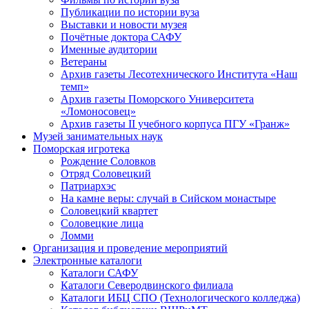
Публикации по истории вуза
Выставки и новости музея
Почётные доктора САФУ
Именные аудитории
Ветераны
Архив газеты Лесотехнического Института «Наш
темп»
Архив газеты Поморского Университета
«Ломоносовец»
Архив газеты II учебного корпуса ПГУ «Гранж»
Музей занимательных наук
Поморская игротека
Рождение Соловков
Отряд Соловецкий
Патриархэс
На камне веры: случай в Сийском монастыре
Соловецкий квартет
Соловецкие лица
Ломми
Организация и проведение мероприятий
Электронные каталоги
Каталоги САФУ
Каталоги Северодвинского филиала
Каталоги ИБЦ СПО (Технологического колледжа)