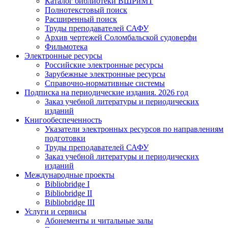
Каталог библиотеки ВШРиМТ
Полнотекстовый поиск
Расширенный поиск
Труды преподавателей САФУ
Архив чертежей Соломбальской судоверфи
Фильмотека
Электронные ресурсы
Российские электронные ресурсы
Зарубежные электронные ресурсы
Справочно-нормативные системы
Подписка на периодические издания. 2026 год
Заказ учебной литературы и периодических
изданий
Книгообеспеченность
Указатели электронных ресурсов по направлениям
подготовки
Труды преподавателей САФУ
Заказ учебной литературы и периодических
изданий
Международные проекты
Bibliobridge I
Bibliobridge II
Bibliobridge III
Услуги и сервисы
Абонементы и читальные залы