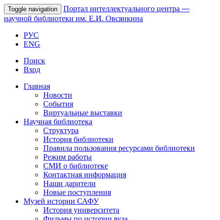
Портал интеллектуального центра
—
Toggle navigation
научной библиотеки им. Е.И. Овсянкина
РУС
ENG
Поиск
Вход
Главная
Новости
События
Виртуальные выставки
Научная библиотека
Структура
История библиотеки
Правила пользования ресурсами библиотеки
Режим работы
СМИ о библиотеке
Контактная информация
Наши дарители
Новые поступления
Музей истории САФУ
История университета
Фильмы по истории вуза