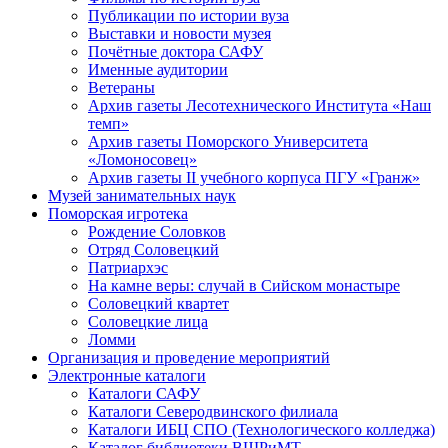
Публикации по истории вуза
Выставки и новости музея
Почётные доктора САФУ
Именные аудитории
Ветераны
Архив газеты Лесотехнического Института «Наш
темп»
Архив газеты Поморского Университета
«Ломоносовец»
Архив газеты II учебного корпуса ПГУ «Гранж»
Музей занимательных наук
Поморская игротека
Рождение Соловков
Отряд Соловецкий
Патриархэс
На камне веры: случай в Сийском монастыре
Соловецкий квартет
Соловецкие лица
Ломми
Организация и проведение мероприятий
Электронные каталоги
Каталоги САФУ
Каталоги Северодвинского филиала
Каталоги ИБЦ СПО (Технологического колледжа)
Каталог библиотеки ВШРиМТ