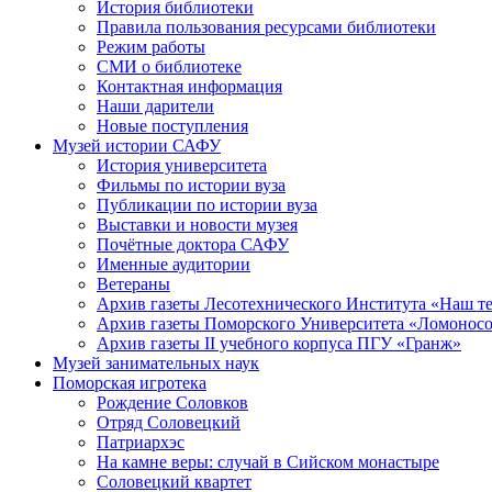
История библиотеки
Правила пользования ресурсами библиотеки
Режим работы
СМИ о библиотеке
Контактная информация
Наши дарители
Новые поступления
Музей истории САФУ
История университета
Фильмы по истории вуза
Публикации по истории вуза
Выставки и новости музея
Почётные доктора САФУ
Именные аудитории
Ветераны
Архив газеты Лесотехнического Института «Наш т
Архив газеты Поморского Университета «Ломонос
Архив газеты II учебного корпуса ПГУ «Гранж»
Музей занимательных наук
Поморская игротека
Рождение Соловков
Отряд Соловецкий
Патриархэс
На камне веры: случай в Сийском монастыре
Соловецкий квартет