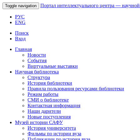
Портал интеллектуального центра
—
научной
Toggle navigation
РУС
ENG
Поиск
Вход
Главная
Новости
События
Виртуальные выставки
Научная библиотека
Структура
История библиотеки
Правила пользования ресурсами библиотеки
Режим работы
СМИ о библиотеке
Контактная информация
Наши дарители
Новые поступления
Музей истории САФУ
История университета
Фильмы по истории вуза
Публикации по истории вуза