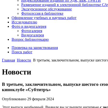
Индексирование изданий по УДК, ББК, ГРНТИ
Размещение изданий в электронной библиотеке С
Экскурсионное обслуживание
Фотосессия в библиотеке
Оформление учебных и научных работ
Исследователю
Фото и видеогалерея
Фотогалерея
Видеогалерея
Вопрос библиотекарю
Проверка на заимствования
Поиск работ
Главная
Новости
В третьем, заключительном, выпуске шестого
Новости
В третьем, заключительном, выпуске шестого сезо
киноклубе «Субтитръ»
Опубликовано 29 февраля 2024
Этот выпуск необычный. Вначале вы услышите интервью
с эк