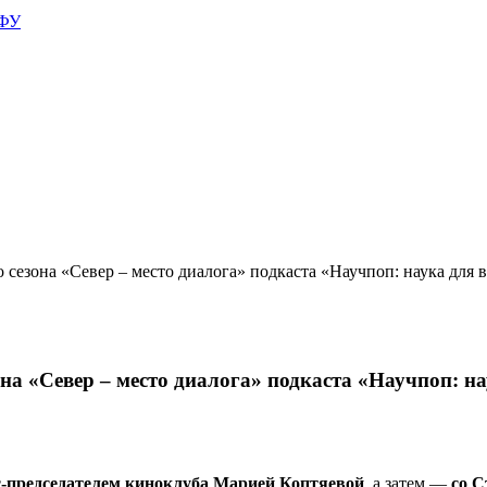
АФУ
 сезона «Север – место диалога» подкаста «Научпоп: наука для
на «Север – место диалога» подкаста «Научпоп: на
с-председателем киноклуба Марией Коптяевой
, а затем —
со С