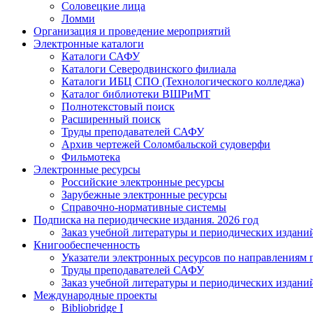
Соловецкие лица
Ломми
Организация и проведение мероприятий
Электронные каталоги
Каталоги САФУ
Каталоги Северодвинского филиала
Каталоги ИБЦ СПО (Технологического колледжа)
Каталог библиотеки ВШРиМТ
Полнотекстовый поиск
Расширенный поиск
Труды преподавателей САФУ
Архив чертежей Соломбальской судоверфи
Фильмотека
Электронные ресурсы
Российские электронные ресурсы
Зарубежные электронные ресурсы
Справочно-нормативные системы
Подписка на периодические издания. 2026 год
Заказ учебной литературы и периодических издани
Книгообеспеченность
Указатели электронных ресурсов по направлениям 
Труды преподавателей САФУ
Заказ учебной литературы и периодических издани
Международные проекты
Bibliobridge I