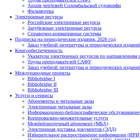
Архив чертежей Соломбальской судоверфи
Фильмотека
Электронные ресурсы
Российские электронные ресурсы
Зарубежные электронные ресурсы
Справочно-нормативные системы
Подписка на периодические издания. 2026 год
Заказ учебной литературы и периодических издани
Книгообеспеченность
Указатели электронных ресурсов по направлениям 
Труды преподавателей САФУ
Заказ учебной литературы и периодических издани
Международные проекты
Bibliobridge I
Bibliobridge II
Bibliobridge III
Услуги и сервисы
Абонементы и читальные залы
Электронные читальные залы
Информационно-библиографическое обслуживание
Копировально-множительные услуги
Межбиблиотечный абонемент (МБА)
Электронная доставка документов (ЭДД)
Избирательное распространение информации (ИРИ