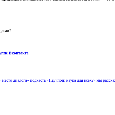
трами?
уппе Вконтакте
.