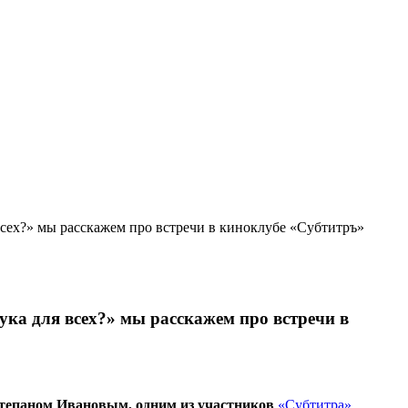
 всех?» мы расскажем про встречи в киноклубе «Субтитръ»
ука для всех?» мы расскажем про встречи в
тепаном Ивановым, одним из участников
«Субтитра»
.