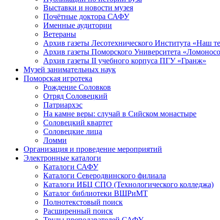
Выставки и новости музея
Почётные доктора САФУ
Именные аудитории
Ветераны
Архив газеты Лесотехнического Института «Наш т
Архив газеты Поморского Университета «Ломонос
Архив газеты II учебного корпуса ПГУ «Гранж»
Музей занимательных наук
Поморская игротека
Рождение Соловков
Отряд Соловецкий
Патриархэс
На камне веры: случай в Сийском монастыре
Соловецкий квартет
Соловецкие лица
Ломми
Организация и проведение мероприятий
Электронные каталоги
Каталоги САФУ
Каталоги Северодвинского филиала
Каталоги ИБЦ СПО (Технологического колледжа)
Каталог библиотеки ВШРиМТ
Полнотекстовый поиск
Расширенный поиск
Труды преподавателей САФУ