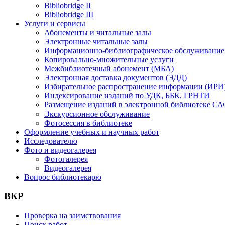
Bibliobridge II
Bibliobridge III
Услуги и сервисы
Абонементы и читальные залы
Электронные читальные залы
Информационно-библиографическое обслуживание
Копировально-множительные услуги
Межбиблиотечный абонемент (МБА)
Электронная доставка документов (ЭДД)
Избирательное распространение информации (ИРИ
Индексирование изданий по УДК, ББК, ГРНТИ
Размещение изданий в электронной библиотеке С
Экскурсионное обслуживание
Фотосессия в библиотеке
Оформление учебных и научных работ
Исследователю
Фото и видеогалерея
Фотогалерея
Видеогалерея
Вопрос библиотекарю
ВКР
Проверка на заимствования
Поиск работ