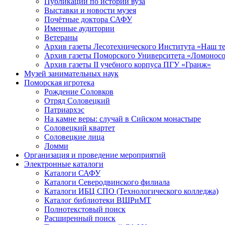
Публикации по истории вуза
Выставки и новости музея
Почётные доктора САФУ
Именные аудитории
Ветераны
Архив газеты Лесотехнического Института «Наш т
Архив газеты Поморского Университета «Ломонос
Архив газеты II учебного корпуса ПГУ «Гранж»
Музей занимательных наук
Поморская игротека
Рождение Соловков
Отряд Соловецкий
Патриархэс
На камне веры: случай в Сийском монастыре
Соловецкий квартет
Соловецкие лица
Ломми
Организация и проведение мероприятий
Электронные каталоги
Каталоги САФУ
Каталоги Северодвинского филиала
Каталоги ИБЦ СПО (Технологического колледжа)
Каталог библиотеки ВШРиМТ
Полнотекстовый поиск
Расширенный поиск