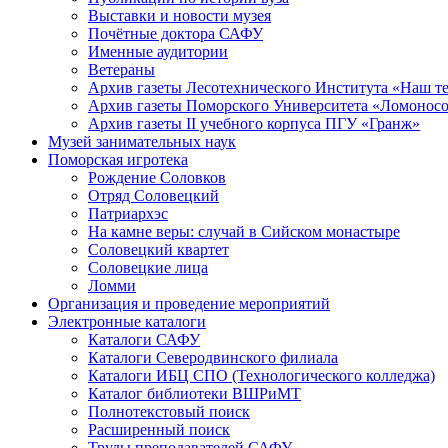
Выставки и новости музея
Почётные доктора САФУ
Именные аудитории
Ветераны
Архив газеты Лесотехнического Института «Наш т
Архив газеты Поморского Университета «Ломонос
Архив газеты II учебного корпуса ПГУ «Гранж»
Музей занимательных наук
Поморская игротека
Рождение Соловков
Отряд Соловецкий
Патриархэс
На камне веры: случай в Сийском монастыре
Соловецкий квартет
Соловецкие лица
Ломми
Организация и проведение мероприятий
Электронные каталоги
Каталоги САФУ
Каталоги Северодвинского филиала
Каталоги ИБЦ СПО (Технологического колледжа)
Каталог библиотеки ВШРиМТ
Полнотекстовый поиск
Расширенный поиск
Труды преподавателей САФУ