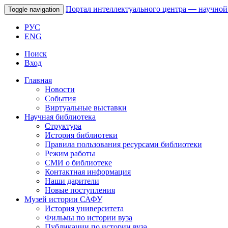
Портал интеллектуального центра
—
научной
Toggle navigation
РУС
ENG
Поиск
Вход
Главная
Новости
События
Виртуальные выставки
Научная библиотека
Структура
История библиотеки
Правила пользования ресурсами библиотеки
Режим работы
СМИ о библиотеке
Контактная информация
Наши дарители
Новые поступления
Музей истории САФУ
История университета
Фильмы по истории вуза
Публикации по истории вуза