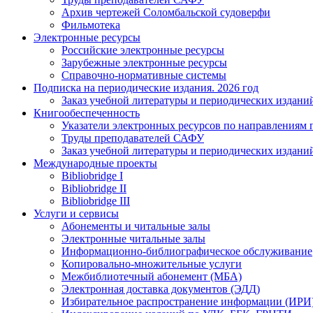
Архив чертежей Соломбальской судоверфи
Фильмотека
Электронные ресурсы
Российские электронные ресурсы
Зарубежные электронные ресурсы
Справочно-нормативные системы
Подписка на периодические издания. 2026 год
Заказ учебной литературы и периодических издани
Книгообеспеченность
Указатели электронных ресурсов по направлениям 
Труды преподавателей САФУ
Заказ учебной литературы и периодических издани
Международные проекты
Bibliobridge I
Bibliobridge II
Bibliobridge III
Услуги и сервисы
Абонементы и читальные залы
Электронные читальные залы
Информационно-библиографическое обслуживание
Копировально-множительные услуги
Межбиблиотечный абонемент (МБА)
Электронная доставка документов (ЭДД)
Избирательное распространение информации (ИРИ