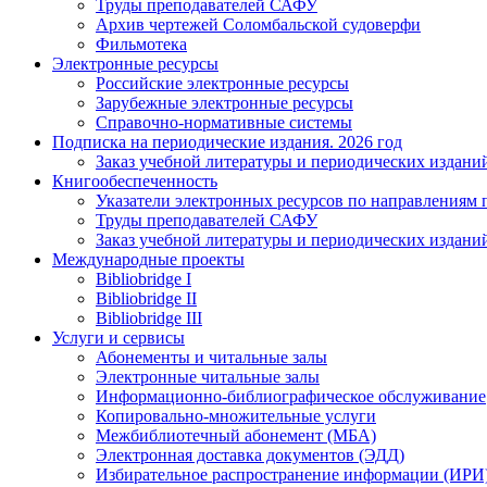
Труды преподавателей САФУ
Архив чертежей Соломбальской судоверфи
Фильмотека
Электронные ресурсы
Российские электронные ресурсы
Зарубежные электронные ресурсы
Справочно-нормативные системы
Подписка на периодические издания. 2026 год
Заказ учебной литературы и периодических издани
Книгообеспеченность
Указатели электронных ресурсов по направлениям 
Труды преподавателей САФУ
Заказ учебной литературы и периодических издани
Международные проекты
Bibliobridge I
Bibliobridge II
Bibliobridge III
Услуги и сервисы
Абонементы и читальные залы
Электронные читальные залы
Информационно-библиографическое обслуживание
Копировально-множительные услуги
Межбиблиотечный абонемент (МБА)
Электронная доставка документов (ЭДД)
Избирательное распространение информации (ИРИ