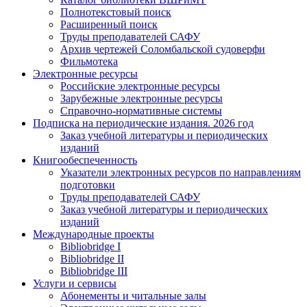
Полнотекстовый поиск
Расширенный поиск
Труды преподавателей САФУ
Архив чертежей Соломбальской судоверфи
Фильмотека
Электронные ресурсы
Российские электронные ресурсы
Зарубежные электронные ресурсы
Справочно-нормативные системы
Подписка на периодические издания. 2026 год
Заказ учебной литературы и периодических
изданий
Книгообеспеченность
Указатели электронных ресурсов по направлениям
подготовки
Труды преподавателей САФУ
Заказ учебной литературы и периодических
изданий
Международные проекты
Bibliobridge I
Bibliobridge II
Bibliobridge III
Услуги и сервисы
Абонементы и читальные залы