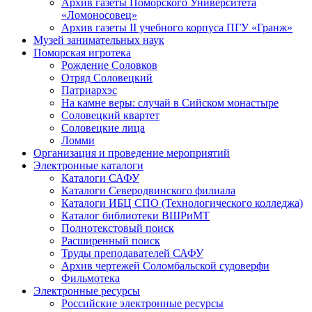
Архив газеты Поморского Университета
«Ломоносовец»
Архив газеты II учебного корпуса ПГУ «Гранж»
Музей занимательных наук
Поморская игротека
Рождение Соловков
Отряд Соловецкий
Патриархэс
На камне веры: случай в Сийском монастыре
Соловецкий квартет
Соловецкие лица
Ломми
Организация и проведение мероприятий
Электронные каталоги
Каталоги САФУ
Каталоги Северодвинского филиала
Каталоги ИБЦ СПО (Технологического колледжа)
Каталог библиотеки ВШРиМТ
Полнотекстовый поиск
Расширенный поиск
Труды преподавателей САФУ
Архив чертежей Соломбальской судоверфи
Фильмотека
Электронные ресурсы
Российские электронные ресурсы