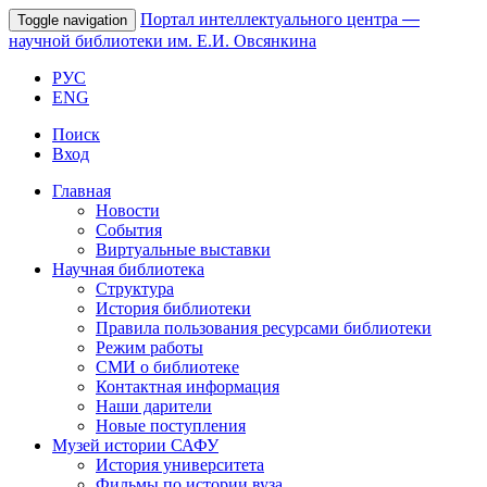
Портал интеллектуального центра
—
Toggle navigation
научной библиотеки им. Е.И. Овсянкина
РУС
ENG
Поиск
Вход
Главная
Новости
События
Виртуальные выставки
Научная библиотека
Структура
История библиотеки
Правила пользования ресурсами библиотеки
Режим работы
СМИ о библиотеке
Контактная информация
Наши дарители
Новые поступления
Музей истории САФУ
История университета
Фильмы по истории вуза