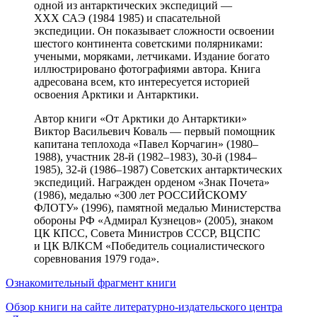
одной из антарктических экспедиций —
XXX САЭ (1984 1985) и спасательной
экспедиции. Он показывает сложности освоении
шестого континента советскими полярниками:
учеными, моряками, летчиками. Издание богато
иллюстрировано фотографиями автора. Книга
адресована всем, кто интересуется историей
освоения Арктики и Антарктики.
Автор книги «От Арктики до Антарктики»
Виктор Васильевич Коваль — первый помощник
капитана теплохода «Павел Корчагин» (1980–
1988), участник 28-й (1982–1983), 30-й (1984–
1985), 32-й (1986–1987) Советских антарктических
экспедиций. Награжден орденом «Знак Почета»
(1986), медалью «300 лет РОССИЙСКОМУ
ФЛОТУ» (1996), памятной медалью Министерства
обороны РФ «Адмирал Кузнецов» (2005), знаком
ЦК КПСС, Совета Министров СССР, ВЦСПС
и ЦК ВЛКСМ «Победитель социалистического
соревнования 1979 года».
Ознакомительный фрагмент книги
Обзор книги на сайте литературно-издательского центра