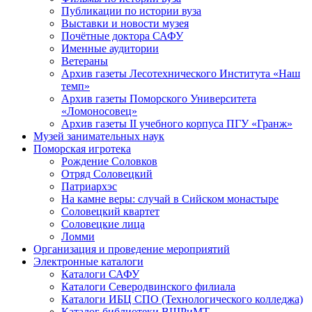
Публикации по истории вуза
Выставки и новости музея
Почётные доктора САФУ
Именные аудитории
Ветераны
Архив газеты Лесотехнического Института «Наш
темп»
Архив газеты Поморского Университета
«Ломоносовец»
Архив газеты II учебного корпуса ПГУ «Гранж»
Музей занимательных наук
Поморская игротека
Рождение Соловков
Отряд Соловецкий
Патриархэс
На камне веры: случай в Сийском монастыре
Соловецкий квартет
Соловецкие лица
Ломми
Организация и проведение мероприятий
Электронные каталоги
Каталоги САФУ
Каталоги Северодвинского филиала
Каталоги ИБЦ СПО (Технологического колледжа)
Каталог библиотеки ВШРиМТ