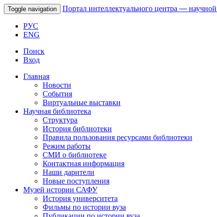
Портал интеллектуального центра
—
научной
Toggle navigation
РУС
ENG
Поиск
Вход
Главная
Новости
События
Виртуальные выставки
Научная библиотека
Структура
История библиотеки
Правила пользования ресурсами библиотеки
Режим работы
СМИ о библиотеке
Контактная информация
Наши дарители
Новые поступления
Музей истории САФУ
История университета
Фильмы по истории вуза
Публикации по истории вуза