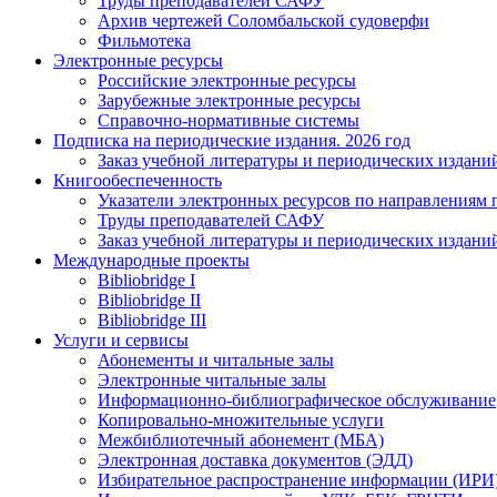
Труды преподавателей САФУ
Архив чертежей Соломбальской судоверфи
Фильмотека
Электронные ресурсы
Российские электронные ресурсы
Зарубежные электронные ресурсы
Справочно-нормативные системы
Подписка на периодические издания. 2026 год
Заказ учебной литературы и периодических издани
Книгообеспеченность
Указатели электронных ресурсов по направлениям 
Труды преподавателей САФУ
Заказ учебной литературы и периодических издани
Международные проекты
Bibliobridge I
Bibliobridge II
Bibliobridge III
Услуги и сервисы
Абонементы и читальные залы
Электронные читальные залы
Информационно-библиографическое обслуживание
Копировально-множительные услуги
Межбиблиотечный абонемент (МБА)
Электронная доставка документов (ЭДД)
Избирательное распространение информации (ИРИ