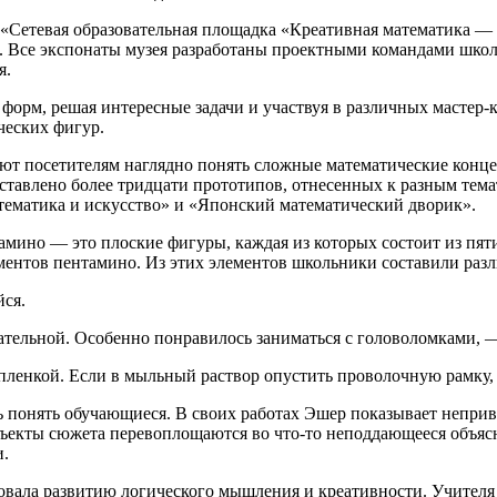
«Сетевая образовательная площадка «Креативная математика — 
Все экспонаты музея разработаны проектными командами школь
я.
 форм, решая интересные задачи и участвуя в различных мастер-
ческих фигур.
ют посетителям наглядно понять сложные математические конц
тавлено более тридцати прототипов, отнесенных к разным тема
ематика и искусство» и «Японский математический дворик».
мино — это плоские фигуры, каждая из которых состоит из пят
ментов пентамино. Из этих элементов школьники составили раз
йся.
кательной. Особенно понравилось заниматься с головоломками, 
ленкой. Если в мыльный раствор опустить проволочную рамку, т
понять обучающиеся. В своих работах Эшер показывает непривы
бъекты сюжета перевоплощаются во что-то неподдающееся объясн
и.
вовала развитию логического мышления и креативности. Учителя