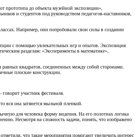
от прототипа до объекта музейной экспозиции»,
ников и студентов под руководством педагогов-наставников,
классах. Например, они попробовали свои силы в создании
епции с помощью увлекательных игр и опытов. Экспозиция
тическим разделам: «Эксперименты в математике»,
и равных квадратов, соединенных между собой сторонами.
личные плоские конструкции.
— говорит участник фестиваля.
о вся она затянется мыльной пленкой.
чную для человека форму видения. На его полотнах логика
ению. Несмотря на сложность задачи, понять, что изображено
 отметили, что такие мероприятия помогают увеличить интерес