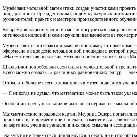
Музей занимательной математики создан участниками проекта 
поддержанного Президентским фондом культурных инициатив. 
руководителей практик и мастеров производственного обучени
Во время экскурсии ученики смогли погрузиться в мир чисел и
оптических иллюзий и сами изучили взаимодействие геометри
Музей славится интерактивными экспонатами, которые помога
оформлена в виде демонстрационной площадки в которой предс
«Математическая игротека», «Необыкновенные объекты», «Мат
Школьники попробовали свои силы в увлекательной игре пента
Всего можно создать 12 различных равновеликих фигур — эле
О том, что больше всего запомнилось в музее поделился учащи
— Я никогда не думал, что математика может быть такой увле
Особый интерес у школьников вызвал эксперимент с мыльной п
Математические парадоксы картин Маурица Эшера попытались 
пространства и времени претерпевают изменения, а главные о
на картинах, ученики увидели в них свои смыслы и ассоциаци
Экскурсия не только расширила кругозор ребят, но и способст