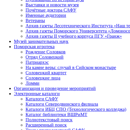
Выставки и новости музея
Почётные доктора САФУ
Именные аудитории
Ветераны
Архив газеты Лесотехнического Института «Наш т
Архив газеты Поморского Университета «Ломонос
Архив газеты II учебного корпуса ПГУ «Гранж»
Музей занимательных наук
Поморская игротека
Рождение Соловков
Отряд Соловецкий
Патриархэс
На камне веры: случай в Сийском монастыре
Соловецкий квартет
Соловецкие лица
Ломми
Организация и проведение мероприятий
Электронные каталоги
Каталоги САФУ
Каталоги Северодвинского филиала
Каталоги ИБЦ СПО (Технологического колледжа)
Каталог библиотеки ВШРиМТ
Полнотекстовый поиск
Расширенный поиск