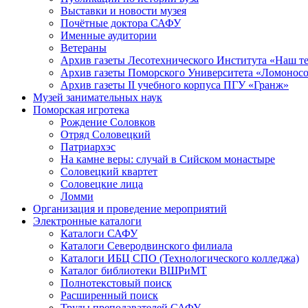
Выставки и новости музея
Почётные доктора САФУ
Именные аудитории
Ветераны
Архив газеты Лесотехнического Института «Наш т
Архив газеты Поморского Университета «Ломонос
Архив газеты II учебного корпуса ПГУ «Гранж»
Музей занимательных наук
Поморская игротека
Рождение Соловков
Отряд Соловецкий
Патриархэс
На камне веры: случай в Сийском монастыре
Соловецкий квартет
Соловецкие лица
Ломми
Организация и проведение мероприятий
Электронные каталоги
Каталоги САФУ
Каталоги Северодвинского филиала
Каталоги ИБЦ СПО (Технологического колледжа)
Каталог библиотеки ВШРиМТ
Полнотекстовый поиск
Расширенный поиск
Труды преподавателей САФУ