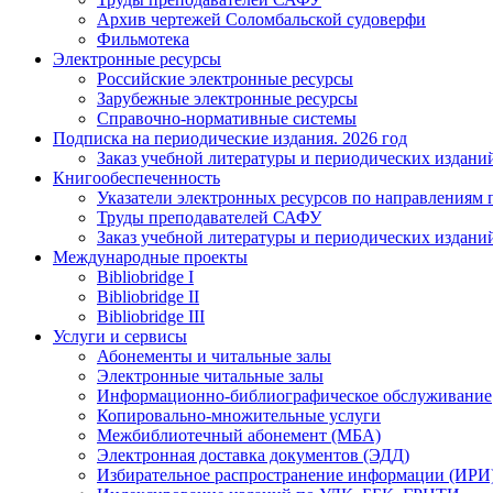
Архив чертежей Соломбальской судоверфи
Фильмотека
Электронные ресурсы
Российские электронные ресурсы
Зарубежные электронные ресурсы
Справочно-нормативные системы
Подписка на периодические издания. 2026 год
Заказ учебной литературы и периодических издани
Книгообеспеченность
Указатели электронных ресурсов по направлениям 
Труды преподавателей САФУ
Заказ учебной литературы и периодических издани
Международные проекты
Bibliobridge I
Bibliobridge II
Bibliobridge III
Услуги и сервисы
Абонементы и читальные залы
Электронные читальные залы
Информационно-библиографическое обслуживание
Копировально-множительные услуги
Межбиблиотечный абонемент (МБА)
Электронная доставка документов (ЭДД)
Избирательное распространение информации (ИРИ