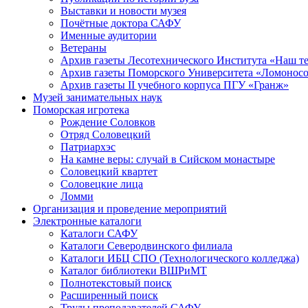
Выставки и новости музея
Почётные доктора САФУ
Именные аудитории
Ветераны
Архив газеты Лесотехнического Института «Наш т
Архив газеты Поморского Университета «Ломонос
Архив газеты II учебного корпуса ПГУ «Гранж»
Музей занимательных наук
Поморская игротека
Рождение Соловков
Отряд Соловецкий
Патриархэс
На камне веры: случай в Сийском монастыре
Соловецкий квартет
Соловецкие лица
Ломми
Организация и проведение мероприятий
Электронные каталоги
Каталоги САФУ
Каталоги Северодвинского филиала
Каталоги ИБЦ СПО (Технологического колледжа)
Каталог библиотеки ВШРиМТ
Полнотекстовый поиск
Расширенный поиск
Труды преподавателей САФУ