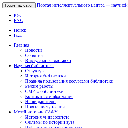
Портал интеллектуального центра
—
научной
Toggle navigation
РУС
ENG
Поиск
Вход
Главная
Новости
События
Виртуальные выставки
Научная библиотека
Структура
История библиотеки
Правила пользования ресурсами библиотеки
Режим работы
СМИ о библиотеке
Контактная информация
Наши дарители
Новые поступления
Музей истории САФУ
История университета
Фильмы по истории вуза
Публикации по истории вуза