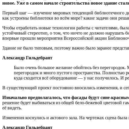
новое. Уже в самом начале строительства новое здание ста
Первый шаг — изучение мировых тенденций библиотечного дел
как устроены библиотеки во всём мире? какие задачи они реш
Чтобы отработать новые технологии работы с читателями, была
устойчивый стереотип, о том, что ничто не должно нарушать б
впервые прошли мероприятия Всероссийской акции Библионоч
Здание не было типовым, поэтому важно было заранее представ
Александр Гильдебрант
Было очень большое желание обойтись без перегородок. 
перегородок и много пустого пространства. Полностью р
куда сходится всё оборудование — у нас получилось. И ре
В существующий проект постоянно вносились изменения, и сег
Изначально предполагалось, что фасады будут сине-красны
решение будет выбиваться из общей бело-бежевой цветовой га
её видеть.
Изменения коснулись и актового зала. На чертежах сцена была
Александр Гильдебрант