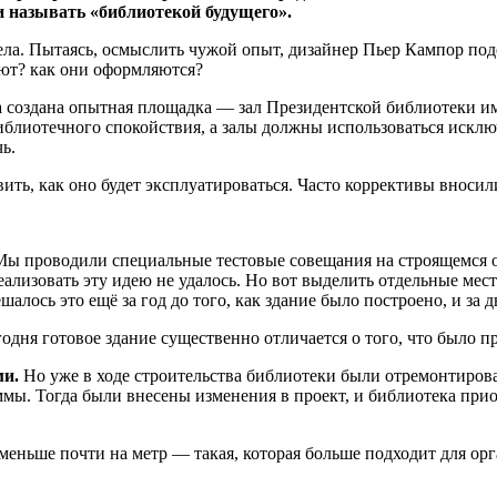
ли называть «библиотекой будущего».
а. Пытаясь, осмыслить чужой опыт, дизайнер Пьер Кампор под
ают? как они оформляются?
 создана опытная площадка — зал Президентской библиотеки им.
иблиотечного спокойствия, а залы должны использоваться исклю
ь.
ить, как оно будет эксплуатироваться. Часто коррективы вносили
Мы проводили специальные тестовые совещания на строящемся об
еализовать эту идею не удалось. Но вот выделить отдельные мес
шалось это ещё за год до того, как здание было построено, и за 
одня готовое здание существенно отличается о того, что было 
ми.
Но уже в ходе строительства библиотеки были отремонтирова
ммы. Тогда были внесены изменения в проект, и библиотека пр
 меньше почти на метр — такая, которая больше подходит для о