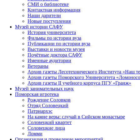
СМИ о библиотеке
Контактная информация
Наши дарители
Новые поступления
Музей истории САФУ
История университета
Фильмы по истории вуза
Публикации по истории вуза
Выставки и новости музея
Почётные доктора САФУ
Именные аудитории
Ветераны
Архив газеты Лесотехнического Института «Наш т
Архив газеты Поморского Университета «Ломонос
Архив газеты II учебного корпуса ПГУ «Гранж»
Музей занимательных наук
Поморская игротека
Рождение Соловков
Отряд Соловецкий
Патриархэс
На камне веры: случай в Сийском монастыре
Соловецкий квартет
Соловецкие лица
Ломми
Организация и проведение мероприятий