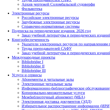
Архив чертежей Соломбальской судоверфи
Фильмотека
Электронные ресурсы
Российские электронные ресурсы
Зарубежные электронные ресурсы
Справочно-нормативные системы
Подписка на периодические издания. 2026 год
Заказ учебной литературы и периодических издани
Книгообеспеченность
Указатели электронных ресурсов по направлениям 
Труды преподавателей САФУ
Заказ учебной литературы и периодических издани
Международные проекты
Bibliobridge I
Bibliobridge II
Bibliobridge III
Услуги и сервисы
Абонементы и читальные залы
Электронные читальные залы
Информационно-библиографическое обслуживание
Копировально-множительные услуги
Межбиблиотечный абонемент (МБА)
Электронная доставка документов (ЭДД)
Избирательное распространение информации (ИРИ