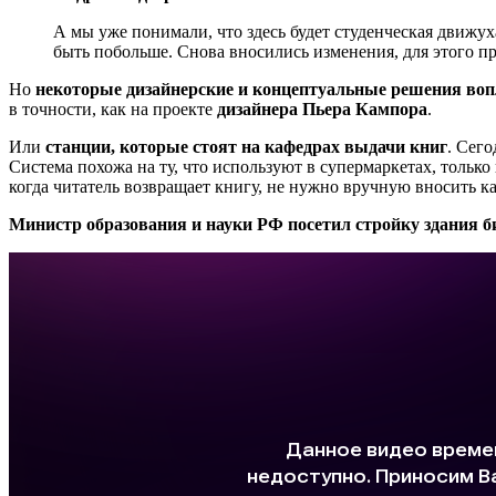
А мы уже понимали, что здесь будет студенческая движух
быть побольше. Снова вносились изменения, для этого п
Но
некоторые дизайнерские и концептуальные решения воп
в точности, как на проекте
дизайнера Пьера Кампора
.
Или
станции, которые стоят на кафедрах выдачи книг
. Сег
Система похожа на ту, что используют в супермаркетах, только
когда читатель возвращает книгу, не нужно вручную вносить к
Министр образования и науки РФ посетил стройку здания б