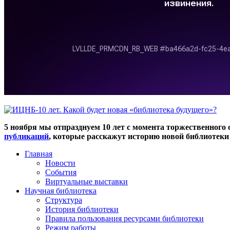
5 ноября мы отпразднуем 10 лет с момента торжественног
публикаций
, которые расскажут историю новой библиотеки 
Главная
Новости
События
Виртуальные выставки
Научная библиотека
Структура
История библиотеки
Правила пользования ресурсами библиотеки
Режим работы