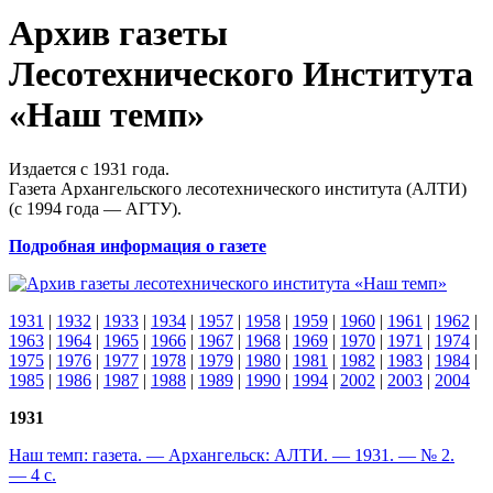
Архив газеты
Лесотехнического Института
«Наш темп»
Издается с 1931 года.
Газета Архангельского лесотехнического института (АЛТИ)
(с 1994 года — АГТУ).
Подробная информация о газете
1931
|
1932
|
1933
|
1934
|
1957
|
1958
|
1959
|
1960
|
1961
|
1962
|
1963
|
1964
|
1965
|
1966
|
1967
|
1968
|
1969
|
1970
|
1971
|
1974
|
1975
|
1976
|
1977
|
1978
|
1979
|
1980
|
1981
|
1982
|
1983
|
1984
|
1985
|
1986
|
1987
|
1988
|
1989
|
1990
|
1994
|
2002
|
2003
|
2004
1931
Наш темп: газета. — Архангельск: АЛТИ. — 1931. — № 2.
— 4 с.