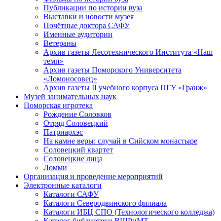
Публикации по истории вуза
Выставки и новости музея
Почётные доктора САФУ
Именные аудитории
Ветераны
Архив газеты Лесотехнического Института «Наш
темп»
Архив газеты Поморского Университета
«Ломоносовец»
Архив газеты II учебного корпуса ПГУ «Гранж»
Музей занимательных наук
Поморская игротека
Рождение Соловков
Отряд Соловецкий
Патриархэс
На камне веры: случай в Сийском монастыре
Соловецкий квартет
Соловецкие лица
Ломми
Организация и проведение мероприятий
Электронные каталоги
Каталоги САФУ
Каталоги Северодвинского филиала
Каталоги ИБЦ СПО (Технологического колледжа)
Каталог библиотеки ВШРиМТ