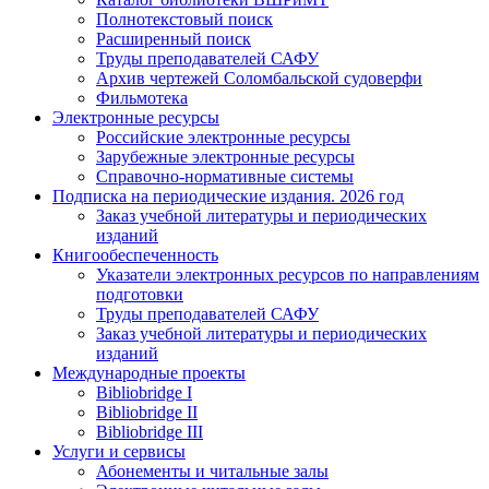
Полнотекстовый поиск
Расширенный поиск
Труды преподавателей САФУ
Архив чертежей Соломбальской судоверфи
Фильмотека
Электронные ресурсы
Российские электронные ресурсы
Зарубежные электронные ресурсы
Справочно-нормативные системы
Подписка на периодические издания. 2026 год
Заказ учебной литературы и периодических
изданий
Книгообеспеченность
Указатели электронных ресурсов по направлениям
подготовки
Труды преподавателей САФУ
Заказ учебной литературы и периодических
изданий
Международные проекты
Bibliobridge I
Bibliobridge II
Bibliobridge III
Услуги и сервисы
Абонементы и читальные залы