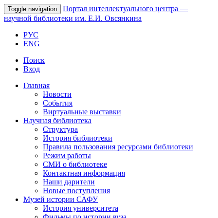
Портал интеллектуального центра
—
Toggle navigation
научной библиотеки им. Е.И. Овсянкина
РУС
ENG
Поиск
Вход
Главная
Новости
События
Виртуальные выставки
Научная библиотека
Структура
История библиотеки
Правила пользования ресурсами библиотеки
Режим работы
СМИ о библиотеке
Контактная информация
Наши дарители
Новые поступления
Музей истории САФУ
История университета
Фильмы по истории вуза