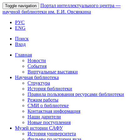
Портал интеллектуального центра
—
Toggle navigation
научной библиотеки им. Е.И. Овсянкина
РУС
ENG
Поиск
Вход
Главная
Новости
События
Виртуальные выставки
Научная библиотека
Структура
История библиотеки
Правила пользования ресурсами библиотеки
Режим работы
СМИ о библиотеке
Контактная информация
Наши дарители
Новые поступления
Музей истории САФУ
История университета
Фильмы по истории вуза