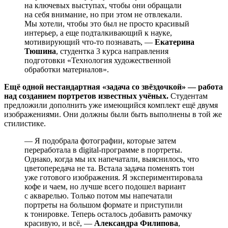
на ключевых выступах, чтобы они обращали
на себя внимание, но при этом не отвлекали.
Мы хотели, чтобы это был не просто красивый
интерьер, а еще подталкивающий к науке,
мотивирующий что-то познавать, —
Екатерина
Тюшина
, студентка 3 курса направления
подготовки «Технология художественной
обработки материалов».
Ещё одной нестандартная «задача со звёздочкой» — работа
над созданием портретов известных учёных.
Студентам
предложили дополнить уже имеющийся комплект ещё двумя
изображениями. Они должны были быть выполнены в той же
стилистике.
— Я подобрала фотографии, которые затем
переработала в digital-программе в портреты.
Однако, когда мы их напечатали, выяснилось, что
цветопередача не та. Встала задача поменять тон
уже готового изображения. Я экспериментировала
кофе и чаем, но лучше всего подошел вариант
с акварелью. Только потом мы напечатали
портреты на большом формате и приступили
к тонировке. Теперь осталось добавить рамочку
красивую, и всё, —
Александра Филипова
,