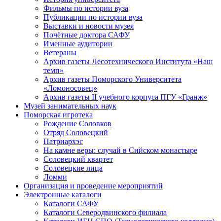
Фильмы по истории вуза
Публикации по истории вуза
Выставки и новости музея
Почётные доктора САФУ
Именные аудитории
Ветераны
Архив газеты Лесотехнического Института «Наш
темп»
Архив газеты Поморского Университета
«Ломоносовец»
Архив газеты II учебного корпуса ПГУ «Гранж»
Музей занимательных наук
Поморская игротека
Рождение Соловков
Отряд Соловецкий
Патриархэс
На камне веры: случай в Сийском монастыре
Соловецкий квартет
Соловецкие лица
Ломми
Организация и проведение мероприятий
Электронные каталоги
Каталоги САФУ
Каталоги Северодвинского филиала