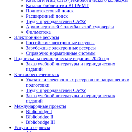
Каталоги ИБЦ СПО (Технологического колледжа)
Каталог библиотеки ВШРиМТ
Полнотекстовый поиск
Расширенный поиск
Труды преподавателей САФУ
Архив чертежей Соломбальской судоверфи
Фильмотека
Электронные ресурсы
Российские электронные ресурсы
Зарубежные электронные ресурсы
Справочно-нормативные системы
Подписка на периодические издания. 2026 год
Заказ учебной литературы и периодических
изданий
Книгообеспеченность
Указатели электронных ресурсов по направлениям
подготовки
Труды преподавателей САФУ
Заказ учебной литературы и периодических
изданий
Международные проекты
Bibliobridge I
Bibliobridge II
Bibliobridge III
Услуги и сервисы