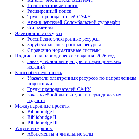
Полнотекстовый поиск
Расширенный поиск
Труды преподавателей САФУ
Архив чертежей Соломбальской судоверфи
Фильмотека
Электронные ресурсы
Российские электронные ресурсы
Зарубежные электронные ресурсы
Справочно-нормативные системы
Подписка на периодические издания. 2026 год
Заказ учебной литературы и периодических
изданий
Книгообеспеченность
Указатели электронных ресурсов по направлениям
подготовки
Труды преподавателей САФУ
Заказ учебной литературы и периодических
изданий
Международные проекты
Bibliobridge I
Bibliobridge II
Bibliobridge III
Услуги и сервисы
Абонементы и читальные залы