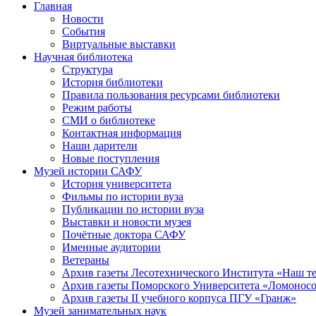
Главная
Новости
События
Виртуальные выставки
Научная библиотека
Структура
История библиотеки
Правила пользования ресурсами библиотеки
Режим работы
СМИ о библиотеке
Контактная информация
Наши дарители
Новые поступления
Музей истории САФУ
История университета
Фильмы по истории вуза
Публикации по истории вуза
Выставки и новости музея
Почётные доктора САФУ
Именные аудитории
Ветераны
Архив газеты Лесотехнического Института «Наш т
Архив газеты Поморского Университета «Ломонос
Архив газеты II учебного корпуса ПГУ «Гранж»
Музей занимательных наук