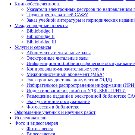
Книгообеспеченность
Указатели электронных ресурсов по направлениям 
Труды преподавателей САФУ
Заказ учебной литературы и периодических издани
Международные проекты
Bibliobridge I
Bibliobridge II
Bibliobridge III
Услуги и сервисы
Абонементы и читальные залы
Электронные читальные залы
Информационно-библиографическое обслуживание
Копировально-множительные услуги
Межбиблиотечный абонемент (МБА)
Электронная доставка документов (ЭДД)
Избирательное распространение информации (ИРИ
Индексирование изданий по УДК, ББК, ГРНТИ
Размещение изданий в электронной библиотеке С
Экскурсионное обслуживание
Фотосессия в библиотеке
Оформление учебных и научных работ
Исследователю
Фото и видеогалерея
Фотогалерея
Видеогалерея