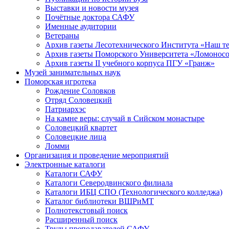
Выставки и новости музея
Почётные доктора САФУ
Именные аудитории
Ветераны
Архив газеты Лесотехнического Института «Наш т
Архив газеты Поморского Университета «Ломонос
Архив газеты II учебного корпуса ПГУ «Гранж»
Музей занимательных наук
Поморская игротека
Рождение Соловков
Отряд Соловецкий
Патриархэс
На камне веры: случай в Сийском монастыре
Соловецкий квартет
Соловецкие лица
Ломми
Организация и проведение мероприятий
Электронные каталоги
Каталоги САФУ
Каталоги Северодвинского филиала
Каталоги ИБЦ СПО (Технологического колледжа)
Каталог библиотеки ВШРиМТ
Полнотекстовый поиск
Расширенный поиск
Труды преподавателей САФУ