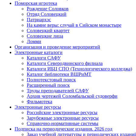
Поморская игротека
Рождение Соловков
Отряд Соловецкий
Патриархэс
На камне веры: случай в Сийском монастыре
Соловецкий квартет
Соловецкие лица
Ломми
Организация и проведение мероприятий
Электронные каталоги
Каталоги САФУ
Каталоги Северодвинского филиала
Каталоги ИБЦ СПО (Технологического колледжа)
Каталог библиотеки ВШРиМТ
Полнотекстовый поиск
Расширенный поиск
Труды преподавателей САФУ
Архив чертежей Соломбальской судоверфи
Фильмотека
Электронные ресурсы
Российские электронные ресурсы
Зарубежные электронные ресурсы
Справочно-нормативные системы
Подписка на периодические издания. 2026 год
Заказ учебной литературы и периодических издани