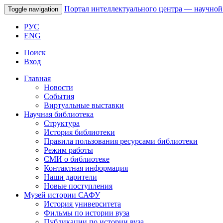
Портал интеллектуального центра
—
научной
Toggle navigation
РУС
ENG
Поиск
Вход
Главная
Новости
События
Виртуальные выставки
Научная библиотека
Структура
История библиотеки
Правила пользования ресурсами библиотеки
Режим работы
СМИ о библиотеке
Контактная информация
Наши дарители
Новые поступления
Музей истории САФУ
История университета
Фильмы по истории вуза
Публикации по истории вуза