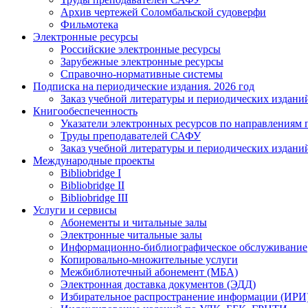
Архив чертежей Соломбальской судоверфи
Фильмотека
Электронные ресурсы
Российские электронные ресурсы
Зарубежные электронные ресурсы
Справочно-нормативные системы
Подписка на периодические издания. 2026 год
Заказ учебной литературы и периодических издани
Книгообеспеченность
Указатели электронных ресурсов по направлениям 
Труды преподавателей САФУ
Заказ учебной литературы и периодических издани
Международные проекты
Bibliobridge I
Bibliobridge II
Bibliobridge III
Услуги и сервисы
Абонементы и читальные залы
Электронные читальные залы
Информационно-библиографическое обслуживание
Копировально-множительные услуги
Межбиблиотечный абонемент (МБА)
Электронная доставка документов (ЭДД)
Избирательное распространение информации (ИРИ