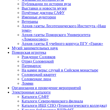
Публикации по истории вуза
Выставки и новости музея
Почётные доктора САФУ
Именные аудитории
Ветераны
Архив газеты Лесотехнического Института «Наш
темп»
Архив газеты Поморского Университета
«Ломоносовец»
Архив газеты II учебного корпуса ПГУ «Гранж»
Музей занимательных наук
Поморская игротека
Рождение Соловков
Отряд Соловецкий
Патриархэс
На камне веры: случай в Сийском монастыре
Соловецкий квартет
Соловецкие лица
Ломми
Организация и проведение мероприятий
Электронные каталоги
Каталоги САФУ
Каталоги Северодвинского филиала
Каталоги ИБЦ СПО (Технологического колледжа)
Каталог библиотеки ВШРиМТ