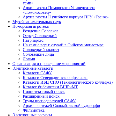
темп»
Архив газеты Поморского Университета
«Ломоносовец»
Архив газеты II учебного корпуса ПГУ «Гранж»
Музей занимательных наук
Поморская игротека
Рождение Соловков
Отряд Соловецкий
Патриархэс
На камне веры: случай в Сийском монастыре
Соловецкий квартет
Соловецкие лица
Ломми
Организация и проведение мероприятий
Электронные каталоги
Каталоги САФУ
Каталоги Северодвинского филиала
Каталоги ИБЦ СПО (Технологического колледжа)
Каталог библиотеки ВШРиМТ
Полнотекстовый поиск
Расширенный поиск
Труды преподавателей САФУ
Архив чертежей Соломбальской судоверфи
Фильмотека
Электронные ресурсы