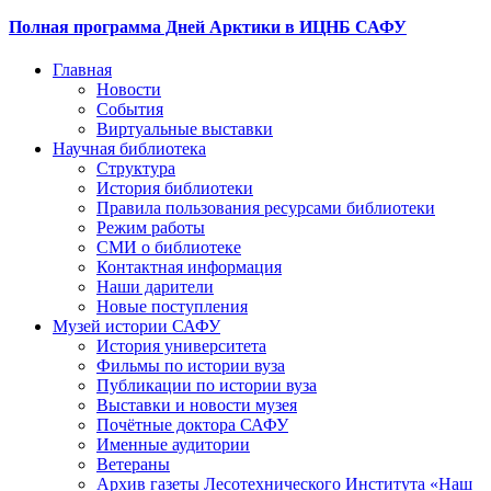
Полная программа Дней Арктики в ИЦНБ САФУ
Главная
Новости
События
Виртуальные выставки
Научная библиотека
Структура
История библиотеки
Правила пользования ресурсами библиотеки
Режим работы
СМИ о библиотеке
Контактная информация
Наши дарители
Новые поступления
Музей истории САФУ
История университета
Фильмы по истории вуза
Публикации по истории вуза
Выставки и новости музея
Почётные доктора САФУ
Именные аудитории
Ветераны
Архив газеты Лесотехнического Института «Наш