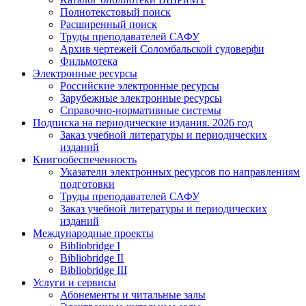
Полнотекстовый поиск
Расширенный поиск
Труды преподавателей САФУ
Архив чертежей Соломбальской судоверфи
Фильмотека
Электронные ресурсы
Российские электронные ресурсы
Зарубежные электронные ресурсы
Справочно-нормативные системы
Подписка на периодические издания. 2026 год
Заказ учебной литературы и периодических
изданий
Книгообеспеченность
Указатели электронных ресурсов по направлениям
подготовки
Труды преподавателей САФУ
Заказ учебной литературы и периодических
изданий
Международные проекты
Bibliobridge I
Bibliobridge II
Bibliobridge III
Услуги и сервисы
Абонементы и читальные залы