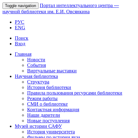
Портал интеллектуального центра
—
Toggle navigation
научной библиотеки им. Е.И. Овсянкина
РУС
ENG
Поиск
Вход
Главная
Новости
События
Виртуальные выставки
Научная библиотека
Структура
История библиотеки
Правила пользования ресурсами библиотеки
Режим работы
СМИ о библиотеке
Контактная информация
Наши дарители
Новые поступления
Музей истории САФУ
История университета
Фильмы по истории вуза