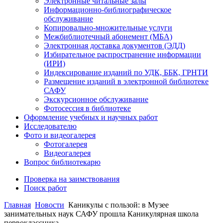
Электронные читальные залы
Информационно-библиографическое
обслуживание
Копировально-множительные услуги
Межбиблиотечный абонемент (МБА)
Электронная доставка документов (ЭДД)
Избирательное распространение информации
(ИРИ)
Индексирование изданий по УДК, ББК, ГРНТИ
Размещение изданий в электронной библиотеке
САФУ
Экскурсионное обслуживание
Фотосессия в библиотеке
Оформление учебных и научных работ
Исследователю
Фото и видеогалерея
Фотогалерея
Видеогалерея
Вопрос библиотекарю
Проверка на заимствования
Поиск работ
Главная
Новости
Каникулы с пользой: в Музее
занимательных наук САФУ прошла Каникулярная школа
первоклассника