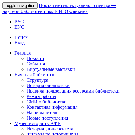
Портал интеллектуального центра
—
Toggle navigation
научной библиотеки им. Е.И. Овсянкина
РУС
ENG
Поиск
Вход
Главная
Новости
События
Виртуальные выставки
Научная библиотека
Структура
История библиотеки
Правила пользования ресурсами библиотеки
Режим работы
СМИ о библиотеке
Контактная информация
Наши дарители
Новые поступления
Музей истории САФУ
История университета
Фильмы по истории вуза