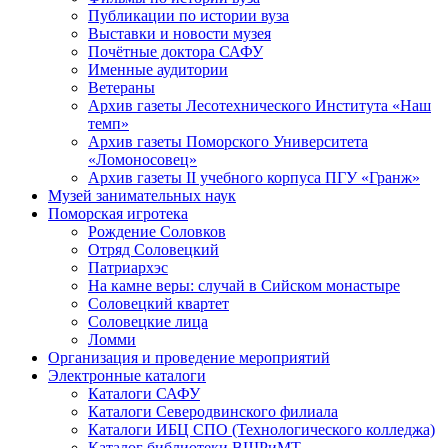
Публикации по истории вуза
Выставки и новости музея
Почётные доктора САФУ
Именные аудитории
Ветераны
Архив газеты Лесотехнического Института «Наш
темп»
Архив газеты Поморского Университета
«Ломоносовец»
Архив газеты II учебного корпуса ПГУ «Гранж»
Музей занимательных наук
Поморская игротека
Рождение Соловков
Отряд Соловецкий
Патриархэс
На камне веры: случай в Сийском монастыре
Соловецкий квартет
Соловецкие лица
Ломми
Организация и проведение мероприятий
Электронные каталоги
Каталоги САФУ
Каталоги Северодвинского филиала
Каталоги ИБЦ СПО (Технологического колледжа)
Каталог библиотеки ВШРиМТ