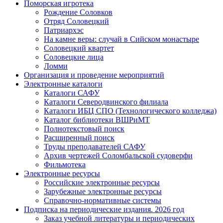
Поморская игротека
Рождение Соловков
Отряд Соловецкий
Патриархэс
На камне веры: случай в Сийском монастыре
Соловецкий квартет
Соловецкие лица
Ломми
Организация и проведение мероприятий
Электронные каталоги
Каталоги САФУ
Каталоги Северодвинского филиала
Каталоги ИБЦ СПО (Технологического колледжа)
Каталог библиотеки ВШРиМТ
Полнотекстовый поиск
Расширенный поиск
Труды преподавателей САФУ
Архив чертежей Соломбальской судоверфи
Фильмотека
Электронные ресурсы
Российские электронные ресурсы
Зарубежные электронные ресурсы
Справочно-нормативные системы
Подписка на периодические издания. 2026 год
Заказ учебной литературы и периодических