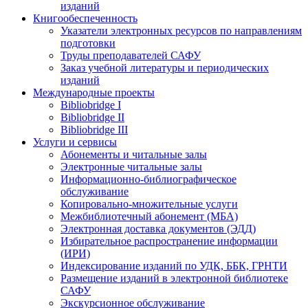
изданий
Книгообеспеченность
Указатели электронных ресурсов по направлениям
подготовки
Труды преподавателей САФУ
Заказ учебной литературы и периодических
изданий
Международные проекты
Bibliobridge I
Bibliobridge II
Bibliobridge III
Услуги и сервисы
Абонементы и читальные залы
Электронные читальные залы
Информационно-библиографическое
обслуживание
Копировально-множительные услуги
Межбиблиотечный абонемент (МБА)
Электронная доставка документов (ЭДД)
Избирательное распространение информации
(ИРИ)
Индексирование изданий по УДК, ББК, ГРНТИ
Размещение изданий в электронной библиотеке
САФУ
Экскурсионное обслуживание