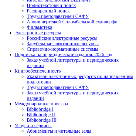
Полнотекстовый поиск
Расширенный поиск
Труды преподавателей САФУ
Архив чертежей Соломбальской судоверфи
Фильмотека
Электронные ресурсы
Российские электронные ресурсы
Зарубежные электронные ресурсы
Справочно-нормативные системы
Подписка на периодические издания. 2026 год
Заказ учебной литературы и периодических
изданий
Книгообеспеченность
Указатели электронных ресурсов по направлениям
подготовки
Труды преподавателей САФУ
Заказ учебной литературы и периодических
изданий
Международные проекты
Bibliobridge I
Bibliobridge II
Bibliobridge III
Услуги и сервисы
Абонементы и читальные залы