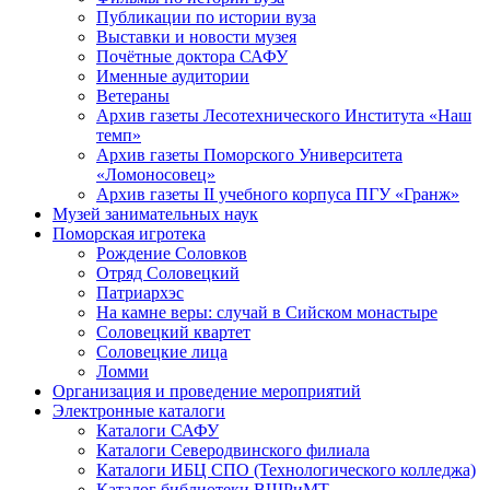
Публикации по истории вуза
Выставки и новости музея
Почётные доктора САФУ
Именные аудитории
Ветераны
Архив газеты Лесотехнического Института «Наш
темп»
Архив газеты Поморского Университета
«Ломоносовец»
Архив газеты II учебного корпуса ПГУ «Гранж»
Музей занимательных наук
Поморская игротека
Рождение Соловков
Отряд Соловецкий
Патриархэс
На камне веры: случай в Сийском монастыре
Соловецкий квартет
Соловецкие лица
Ломми
Организация и проведение мероприятий
Электронные каталоги
Каталоги САФУ
Каталоги Северодвинского филиала
Каталоги ИБЦ СПО (Технологического колледжа)
Каталог библиотеки ВШРиМТ