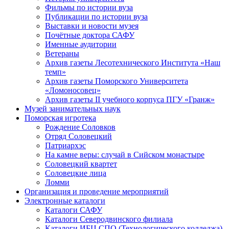
Фильмы по истории вуза
Публикации по истории вуза
Выставки и новости музея
Почётные доктора САФУ
Именные аудитории
Ветераны
Архив газеты Лесотехнического Института «Наш
темп»
Архив газеты Поморского Университета
«Ломоносовец»
Архив газеты II учебного корпуса ПГУ «Гранж»
Музей занимательных наук
Поморская игротека
Рождение Соловков
Отряд Соловецкий
Патриархэс
На камне веры: случай в Сийском монастыре
Соловецкий квартет
Соловецкие лица
Ломми
Организация и проведение мероприятий
Электронные каталоги
Каталоги САФУ
Каталоги Северодвинского филиала
Каталоги ИБЦ СПО (Технологического колледжа)