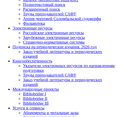
Полнотекстовый поиск
Расширенный поиск
Труды преподавателей САФУ
Архив чертежей Соломбальской судоверфи
Фильмотека
Электронные ресурсы
Российские электронные ресурсы
Зарубежные электронные ресурсы
Справочно-нормативные системы
Подписка на периодические издания. 2026 год
Заказ учебной литературы и периодических
изданий
Книгообеспеченность
Указатели электронных ресурсов по направлениям
подготовки
Труды преподавателей САФУ
Заказ учебной литературы и периодических
изданий
Международные проекты
Bibliobridge I
Bibliobridge II
Bibliobridge III
Услуги и сервисы
Абонементы и читальные залы