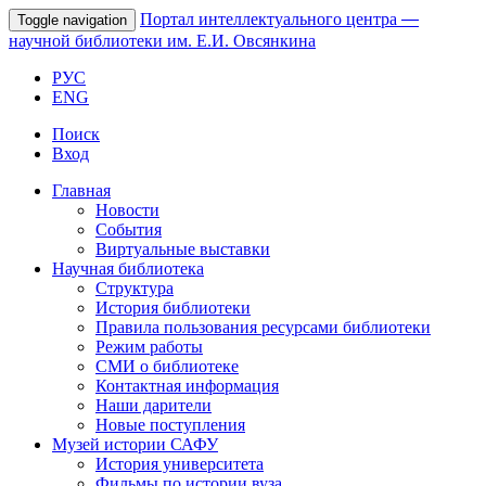
Портал интеллектуального центра
—
Toggle navigation
научной библиотеки им. Е.И. Овсянкина
РУС
ENG
Поиск
Вход
Главная
Новости
События
Виртуальные выставки
Научная библиотека
Структура
История библиотеки
Правила пользования ресурсами библиотеки
Режим работы
СМИ о библиотеке
Контактная информация
Наши дарители
Новые поступления
Музей истории САФУ
История университета
Фильмы по истории вуза