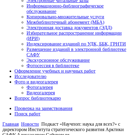
Электронные читальные залы
Информационно-библиографическое
обслуживание
Копировально-множительные услуги
Межбиблиотечный абонемент (МБА)
Электронная доставка документов (ЭДД)
Избирательное распространение информации
(ИРИ)
Индексирование изданий по УДК, ББК, ГРНТИ
Размещение изданий в электронной библиотеке
САФУ
Экскурсионное обслуживание
Фотосессия в библиотеке
Оформление учебных и научных работ
Исследователю
Фото и видеогалерея
Фотогалерея
Видеогалерея
Вопрос библиотекарю
Проверка на заимствования
Поиск работ
Главная
Новости
Подкаст «Научпоп: наука для всех?» с
директором Института стратегического развития Арктики
САФУ Александром Сабуровым