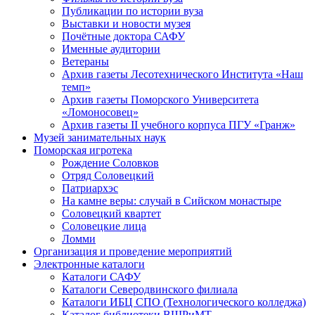
Публикации по истории вуза
Выставки и новости музея
Почётные доктора САФУ
Именные аудитории
Ветераны
Архив газеты Лесотехнического Института «Наш
темп»
Архив газеты Поморского Университета
«Ломоносовец»
Архив газеты II учебного корпуса ПГУ «Гранж»
Музей занимательных наук
Поморская игротека
Рождение Соловков
Отряд Соловецкий
Патриархэс
На камне веры: случай в Сийском монастыре
Соловецкий квартет
Соловецкие лица
Ломми
Организация и проведение мероприятий
Электронные каталоги
Каталоги САФУ
Каталоги Северодвинского филиала
Каталоги ИБЦ СПО (Технологического колледжа)
Каталог библиотеки ВШРиМТ