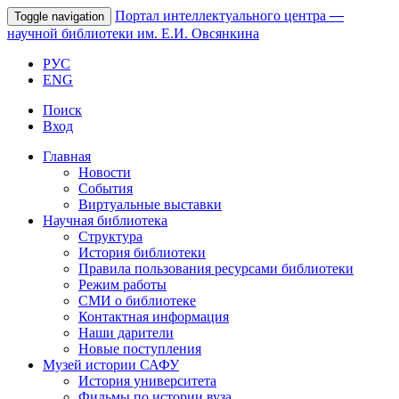
Портал интеллектуального центра
—
Toggle navigation
научной библиотеки им. Е.И. Овсянкина
РУС
ENG
Поиск
Вход
Главная
Новости
События
Виртуальные выставки
Научная библиотека
Структура
История библиотеки
Правила пользования ресурсами библиотеки
Режим работы
СМИ о библиотеке
Контактная информация
Наши дарители
Новые поступления
Музей истории САФУ
История университета
Фильмы по истории вуза