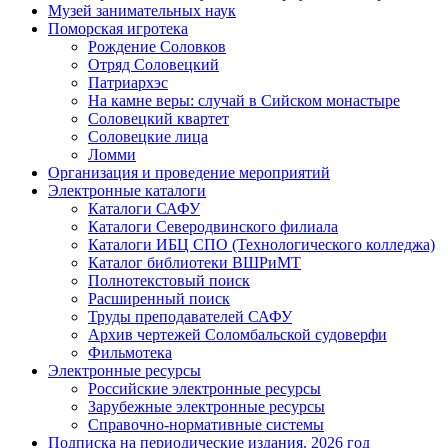
Музей занимательных наук
Поморская игротека
Рождение Соловков
Отряд Соловецкий
Патриархэс
На камне веры: случай в Сийском монастыре
Соловецкий квартет
Соловецкие лица
Ломми
Организация и проведение мероприятий
Электронные каталоги
Каталоги САФУ
Каталоги Северодвинского филиала
Каталоги ИБЦ СПО (Технологического колледжа)
Каталог библиотеки ВШРиМТ
Полнотекстовый поиск
Расширенный поиск
Труды преподавателей САФУ
Архив чертежей Соломбальской судоверфи
Фильмотека
Электронные ресурсы
Российские электронные ресурсы
Зарубежные электронные ресурсы
Справочно-нормативные системы
Подписка на периодические издания. 2026 год