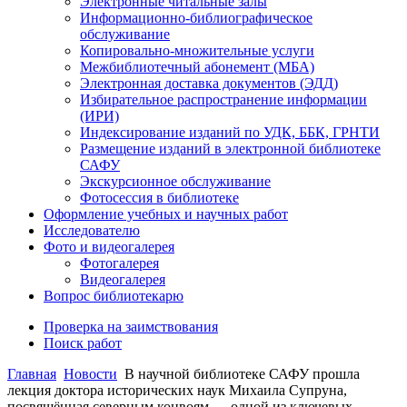
Электронные читальные залы
Информационно-библиографическое
обслуживание
Копировально-множительные услуги
Межбиблиотечный абонемент (МБА)
Электронная доставка документов (ЭДД)
Избирательное распространение информации
(ИРИ)
Индексирование изданий по УДК, ББК, ГРНТИ
Размещение изданий в электронной библиотеке
САФУ
Экскурсионное обслуживание
Фотосессия в библиотеке
Оформление учебных и научных работ
Исследователю
Фото и видеогалерея
Фотогалерея
Видеогалерея
Вопрос библиотекарю
Проверка на заимствования
Поиск работ
Главная
Новости
В научной библиотеке САФУ прошла
лекция доктора исторических наук Михаила Супруна,
посвящённая северным конвоям — одной из ключевых