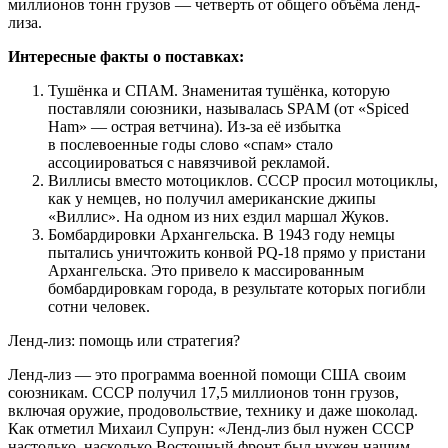
миллионов тонн грузов — четверть от общего объёма ленд-
лиза.
Интересные факты о поставках:
Тушёнка и СПАМ. Знаменитая тушёнка, которую
поставляли союзники, называлась SPAM (от «Spiced
Ham» — острая ветчина). Из-за её избытка
в послевоенные годы слово «спам» стало
ассоциироваться с навязчивой рекламой.
Виллисы вместо мотоциклов. СССР просил мотоциклы,
как у немцев, но получил американские джипы
«Виллис». На одном из них ездил маршал Жуков.
Бомбардировки Архангельска. В 1943 году немцы
пытались уничтожить конвой PQ-18 прямо у пристани
Архангельска. Это привело к массированным
бомбардировкам города, в результате которых погибли
сотни человек.
Ленд-лиз: помощь или стратегия?
Ленд-лиз — это программа военной помощи США своим
союзникам. СССР получил 17,5 миллионов тонн грузов,
включая оружие, продовольствие, технику и даже шоколад.
Как отметил Михаил Супрун: «Ленд-лиз был нужен СССР
настолько, насколько Восточный фронт был нужен нашим