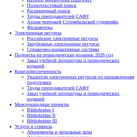
Полнотекстовый поиск
Расширенный поиск
Труды преподавателей САФУ
Архив чертежей Соломбальской судоверфи
Фильмотека
Электронные ресурсы
Российские электронные ресурсы
Зарубежные электронные ресурсы
Справочно-нормативные системы
Подписка на периодические издания. 2026 год
Заказ учебной литературы и периодических
изданий
Книгообеспеченность
Указатели электронных ресурсов по направлениям
подготовки
Труды преподавателей САФУ
Заказ учебной литературы и периодических
изданий
Международные проекты
Bibliobridge I
Bibliobridge II
Bibliobridge III
Услуги и сервисы
Абонементы и читальные залы