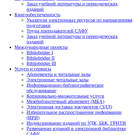
Заказ учебной литературы и периодических
изданий
Книгообеспеченность
Указатели электронных ресурсов по направлениям
подготовки
Труды преподавателей САФУ
Заказ учебной литературы и периодических
изданий
Международные проекты
Bibliobridge I
Bibliobridge II
Bibliobridge III
Услуги и сервисы
Абонементы и читальные залы
Электронные читальные залы
Информационно-библиографическое
обслуживание
Копировально-множительные услуги
Межбиблиотечный абонемент (МБА)
Электронная доставка документов (ЭДД)
Избирательное распространение информации
(ИРИ)
Индексирование изданий по УДК, ББК, ГРНТИ
Размещение изданий в электронной библиотеке
САФУ