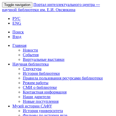
Портал интеллектуального центра
—
Toggle navigation
научной библиотеки им. Е.И. Овсянкина
РУС
ENG
Поиск
Вход
Главная
Новости
События
Виртуальные выставки
Научная библиотека
Структура
История библиотеки
Правила пользования ресурсами библиотеки
Режим работы
СМИ о библиотеке
Контактная информация
Наши дарители
Новые поступления
Музей истории САФУ
История университета
Фильмы по истории вуза