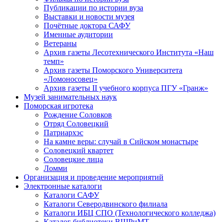
Публикации по истории вуза
Выставки и новости музея
Почётные доктора САФУ
Именные аудитории
Ветераны
Архив газеты Лесотехнического Института «Наш
темп»
Архив газеты Поморского Университета
«Ломоносовец»
Архив газеты II учебного корпуса ПГУ «Гранж»
Музей занимательных наук
Поморская игротека
Рождение Соловков
Отряд Соловецкий
Патриархэс
На камне веры: случай в Сийском монастыре
Соловецкий квартет
Соловецкие лица
Ломми
Организация и проведение мероприятий
Электронные каталоги
Каталоги САФУ
Каталоги Северодвинского филиала
Каталоги ИБЦ СПО (Технологического колледжа)
Каталог библиотеки ВШРиМТ