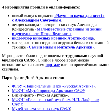
4 мероприятия прошли в онлайн-формате:
новый выпуск подкаста
«Научпоп: наука для всех?»
с Александром Сабуровым
,
лекция кандидата исторических наук Александра
Кондрескула
«Малоизвестные страницы из жизни
и деятельности Петра Великого»
,
видеообзор книжных новинок Арктик-фонда
,
мастер-класс по созданию игрушки белька в смешанной
технике
«Самый милый обитатель Арктики»
.
Мероприятия были подготовлены
сотрудниками научной
библиотеки САФУ
. С ними в любое время можно
познакомиться на нашем
портале
или по приведённым
выше
ссылкам
.
Партнёрами Дней Арктики стали:
ФГБУ «Национальный Парк «Русская Арктика»
,
МФОЦ «Музей природы Арктики» САФУ
,
Визит-центр «Русская Арктика»,
МФОЦ «Геологический музей им. Н.П. Лавёрова»
САФУ
,
Музей занимательных наук САФУ
,