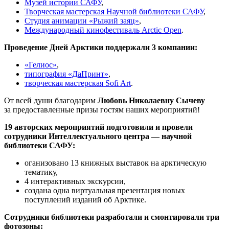
Музей истории САФУ
,
Творческая мастерская Научной библиотеки САФУ
,
Студия анимации «Рыжий заяц»
,
Международный кинофестиваль Arctic Open
.
Проведение Дней Арктики поддержали 3 компании:
«Гелиос»
,
типография «ДаПринт»
,
творческая мастерская Sofi Art
.
От всей души благодарим
Любовь Николаевну Сычеву
за предоставленные призы гостям наших мероприятий!
19 авторских мероприятий подготовили и провели
сотрудники Интеллектуального центра — научной
библиотеки САФУ:
оганизовано 13 книжных выставок на арктическую
тематику,
4 интерактивных экскурсии,
создана одна виртуальная презентация новых
поступлений изданий об Арктике.
Сотрудники библиотеки разработали и смонтировали три
фотозоны: