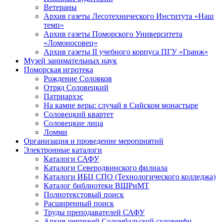
Ветераны
Архив газеты Лесотехнического Института «Наш
темп»
Архив газеты Поморского Университета
«Ломоносовец»
Архив газеты II учебного корпуса ПГУ «Гранж»
Музей занимательных наук
Поморская игротека
Рождение Соловков
Отряд Соловецкий
Патриархэс
На камне веры: случай в Сийском монастыре
Соловецкий квартет
Соловецкие лица
Ломми
Организация и проведение мероприятий
Электронные каталоги
Каталоги САФУ
Каталоги Северодвинского филиала
Каталоги ИБЦ СПО (Технологического колледжа)
Каталог библиотеки ВШРиМТ
Полнотекстовый поиск
Расширенный поиск
Труды преподавателей САФУ
Архив чертежей Соломбальской судоверфи