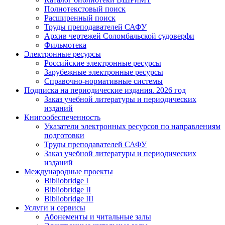
Полнотекстовый поиск
Расширенный поиск
Труды преподавателей САФУ
Архив чертежей Соломбальской судоверфи
Фильмотека
Электронные ресурсы
Российские электронные ресурсы
Зарубежные электронные ресурсы
Справочно-нормативные системы
Подписка на периодические издания. 2026 год
Заказ учебной литературы и периодических
изданий
Книгообеспеченность
Указатели электронных ресурсов по направлениям
подготовки
Труды преподавателей САФУ
Заказ учебной литературы и периодических
изданий
Международные проекты
Bibliobridge I
Bibliobridge II
Bibliobridge III
Услуги и сервисы
Абонементы и читальные залы