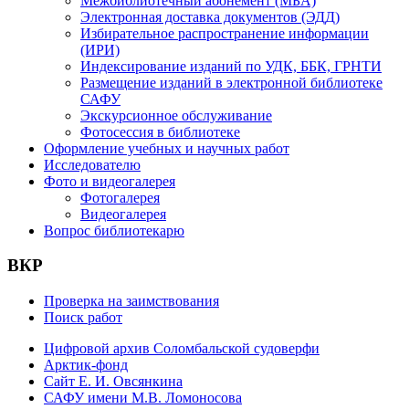
Межбиблиотечный абонемент (МБА)
Электронная доставка документов (ЭДД)
Избирательное распространение информации
(ИРИ)
Индексирование изданий по УДК, ББК, ГРНТИ
Размещение изданий в электронной библиотеке
САФУ
Экскурсионное обслуживание
Фотосессия в библиотеке
Оформление учебных и научных работ
Исследователю
Фото и видеогалерея
Фотогалерея
Видеогалерея
Вопрос библиотекарю
ВКР
Проверка на заимствования
Поиск работ
Цифровой архив Соломбальской судоверфи
Арктик-фонд
Сайт Е. И. Овсянкина
САФУ имени М.В. Ломоносова