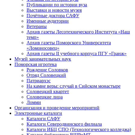
Публикации по истории вуза
Выставки и новости музея
Почётные доктора САФУ
Именные аудитории
Ветераны
Архив газеты Лесотехнического Института «Наш
темп»
Архив газеты Поморского Университета
«Ломоносовец»
Архив газеты II учебного корпуса ПГУ «Гранж»
Музей занимательных наук
Поморская игротека
Рождение Соловков
Отряд Соловецкий
Патриархэс
На камне веры: случай в Сийском монастыре
Соловецкий квартет
Соловецкие лица
Ломми
Организация и проведение мероприятий
Электронные каталоги
Каталоги САФУ
Каталоги Северодвинского филиала
Каталоги ИБЦ СПО (Технологического колледжа)
Каталог библиотеки ВШРиМТ