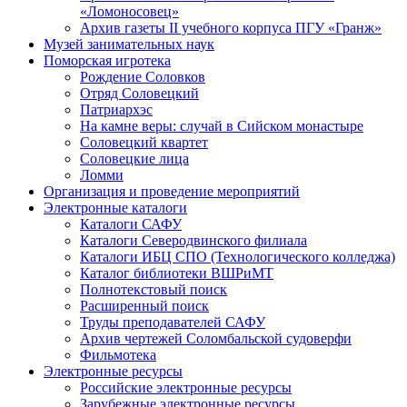
«Ломоносовец»
Архив газеты II учебного корпуса ПГУ «Гранж»
Музей занимательных наук
Поморская игротека
Рождение Соловков
Отряд Соловецкий
Патриархэс
На камне веры: случай в Сийском монастыре
Соловецкий квартет
Соловецкие лица
Ломми
Организация и проведение мероприятий
Электронные каталоги
Каталоги САФУ
Каталоги Северодвинского филиала
Каталоги ИБЦ СПО (Технологического колледжа)
Каталог библиотеки ВШРиМТ
Полнотекстовый поиск
Расширенный поиск
Труды преподавателей САФУ
Архив чертежей Соломбальской судоверфи
Фильмотека
Электронные ресурсы
Российские электронные ресурсы
Зарубежные электронные ресурсы