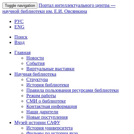
Портал интеллектуального центра
—
Toggle navigation
научной библиотеки им. Е.И. Овсянкина
РУС
ENG
Поиск
Вход
Главная
Новости
События
Виртуальные выставки
Научная библиотека
Структура
История библиотеки
Правила пользования ресурсами библиотеки
Режим работы
СМИ о библиотеке
Контактная информация
Наши дарители
Новые поступления
Музей истории САФУ
История университета
Фильмы по истории вуза