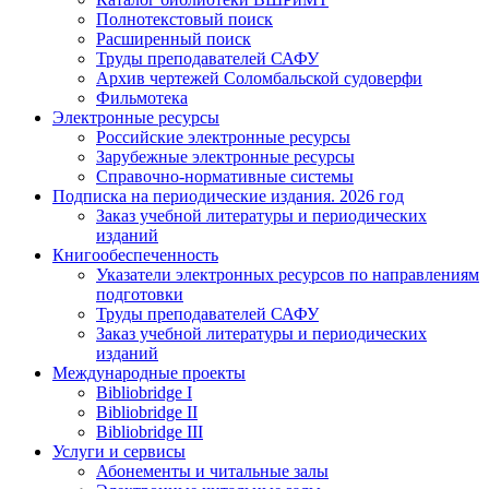
Полнотекстовый поиск
Расширенный поиск
Труды преподавателей САФУ
Архив чертежей Соломбальской судоверфи
Фильмотека
Электронные ресурсы
Российские электронные ресурсы
Зарубежные электронные ресурсы
Справочно-нормативные системы
Подписка на периодические издания. 2026 год
Заказ учебной литературы и периодических
изданий
Книгообеспеченность
Указатели электронных ресурсов по направлениям
подготовки
Труды преподавателей САФУ
Заказ учебной литературы и периодических
изданий
Международные проекты
Bibliobridge I
Bibliobridge II
Bibliobridge III
Услуги и сервисы
Абонементы и читальные залы