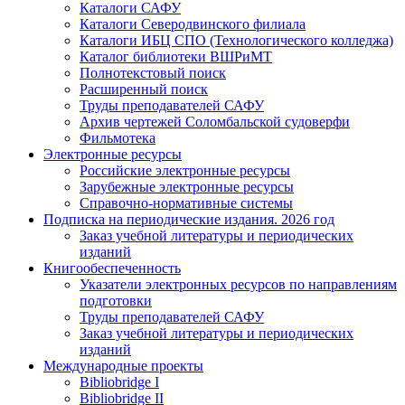
Каталоги САФУ
Каталоги Северодвинского филиала
Каталоги ИБЦ СПО (Технологического колледжа)
Каталог библиотеки ВШРиМТ
Полнотекстовый поиск
Расширенный поиск
Труды преподавателей САФУ
Архив чертежей Соломбальской судоверфи
Фильмотека
Электронные ресурсы
Российские электронные ресурсы
Зарубежные электронные ресурсы
Справочно-нормативные системы
Подписка на периодические издания. 2026 год
Заказ учебной литературы и периодических
изданий
Книгообеспеченность
Указатели электронных ресурсов по направлениям
подготовки
Труды преподавателей САФУ
Заказ учебной литературы и периодических
изданий
Международные проекты
Bibliobridge I
Bibliobridge II