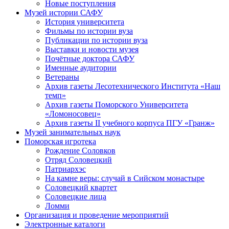
Новые поступления
Музей истории САФУ
История университета
Фильмы по истории вуза
Публикации по истории вуза
Выставки и новости музея
Почётные доктора САФУ
Именные аудитории
Ветераны
Архив газеты Лесотехнического Института «Наш
темп»
Архив газеты Поморского Университета
«Ломоносовец»
Архив газеты II учебного корпуса ПГУ «Гранж»
Музей занимательных наук
Поморская игротека
Рождение Соловков
Отряд Соловецкий
Патриархэс
На камне веры: случай в Сийском монастыре
Соловецкий квартет
Соловецкие лица
Ломми
Организация и проведение мероприятий
Электронные каталоги