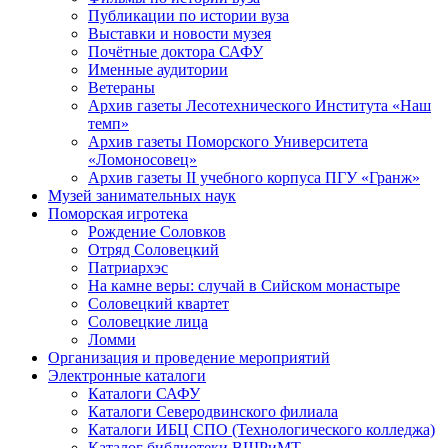
Публикации по истории вуза
Выставки и новости музея
Почётные доктора САФУ
Именные аудитории
Ветераны
Архив газеты Лесотехнического Института «Наш
темп»
Архив газеты Поморского Университета
«Ломоносовец»
Архив газеты II учебного корпуса ПГУ «Гранж»
Музей занимательных наук
Поморская игротека
Рождение Соловков
Отряд Соловецкий
Патриархэс
На камне веры: случай в Сийском монастыре
Соловецкий квартет
Соловецкие лица
Ломми
Организация и проведение мероприятий
Электронные каталоги
Каталоги САФУ
Каталоги Северодвинского филиала
Каталоги ИБЦ СПО (Технологического колледжа)
Каталог библиотеки ВШРиМТ