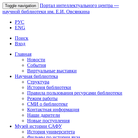
Портал интеллектуального центра
—
Toggle navigation
научной библиотеки им. Е.И. Овсянкина
РУС
ENG
Поиск
Вход
Главная
Новости
События
Виртуальные выставки
Научная библиотека
Структура
История библиотеки
Правила пользования ресурсами библиотеки
Режим работы
СМИ о библиотеке
Контактная информация
Наши дарители
Новые поступления
Музей истории САФУ
История университета
Фильмы по истории вуза