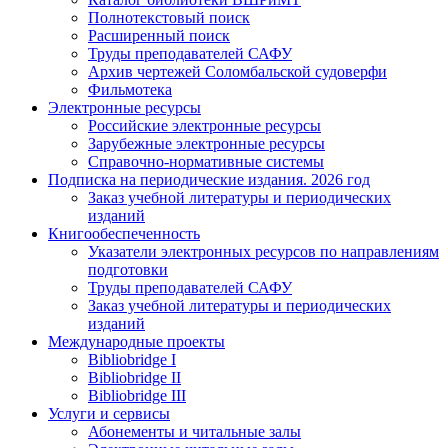
Полнотекстовый поиск
Расширенный поиск
Труды преподавателей САФУ
Архив чертежей Соломбальской судоверфи
Фильмотека
Электронные ресурсы
Российские электронные ресурсы
Зарубежные электронные ресурсы
Справочно-нормативные системы
Подписка на периодические издания. 2026 год
Заказ учебной литературы и периодических
изданий
Книгообеспеченность
Указатели электронных ресурсов по направлениям
подготовки
Труды преподавателей САФУ
Заказ учебной литературы и периодических
изданий
Международные проекты
Bibliobridge I
Bibliobridge II
Bibliobridge III
Услуги и сервисы
Абонементы и читальные залы