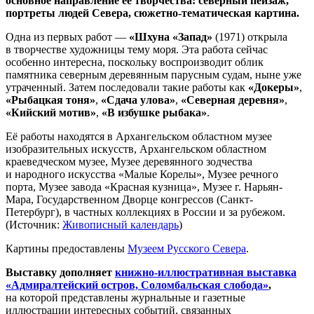
основное направление её творчества: северный пейзаж,
портреты людей Севера, сюжетно-тематическая картина.
Одна из первых работ —
«Шхуна «Запад»
(1971) открыла
в творчестве художницы тему моря. Эта работа сейчас
особенно интересна, поскольку воспроизводит облик
памятника северным деревянным парусным судам, ныне уже
утраченный. Затем последовали такие работы как
«Докеры»
,
«Рыбацкая тоня»
,
«Сдача улова»
,
«Северная деревня»
,
«Кийский мотив»
,
«В избушке рыбака»
.
Её работы находятся в Архангельском областном музее
изобразительных искусств, Архангельском областном
краеведческом музее, Музее деревянного зодчества
и народного искусства «Малые Корелы», Музее речного
порта, Музее завода «Красная кузница», Музее г. Нарьян-
Мара, Государственном Дворце конгрессов (Санкт-
Петербург), в частных коллекциях в России и за рубежом.
(Источник:
Живописный календарь
)
Картины предоставлены
Музеем Русского Севера
.
Выставку дополняет
книжно-иллюстративная выставка
«Адмиралтейский остров, Соломбальская слобода»
,
на которой представлены журнальные и газетные
иллюстрации интересных событий, связанных