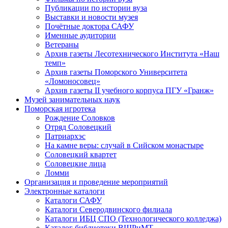
Публикации по истории вуза
Выставки и новости музея
Почётные доктора САФУ
Именные аудитории
Ветераны
Архив газеты Лесотехнического Института «Наш
темп»
Архив газеты Поморского Университета
«Ломоносовец»
Архив газеты II учебного корпуса ПГУ «Гранж»
Музей занимательных наук
Поморская игротека
Рождение Соловков
Отряд Соловецкий
Патриархэс
На камне веры: случай в Сийском монастыре
Соловецкий квартет
Соловецкие лица
Ломми
Организация и проведение мероприятий
Электронные каталоги
Каталоги САФУ
Каталоги Северодвинского филиала
Каталоги ИБЦ СПО (Технологического колледжа)
Каталог библиотеки ВШРиМТ