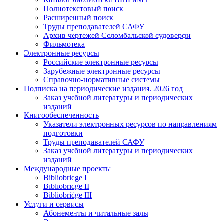
Полнотекстовый поиск
Расширенный поиск
Труды преподавателей САФУ
Архив чертежей Соломбальской судоверфи
Фильмотека
Электронные ресурсы
Российские электронные ресурсы
Зарубежные электронные ресурсы
Справочно-нормативные системы
Подписка на периодические издания. 2026 год
Заказ учебной литературы и периодических
изданий
Книгообеспеченность
Указатели электронных ресурсов по направлениям
подготовки
Труды преподавателей САФУ
Заказ учебной литературы и периодических
изданий
Международные проекты
Bibliobridge I
Bibliobridge II
Bibliobridge III
Услуги и сервисы
Абонементы и читальные залы