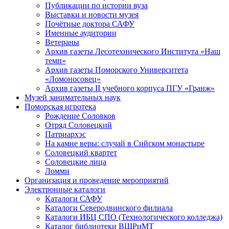
Публикации по истории вуза
Выставки и новости музея
Почётные доктора САФУ
Именные аудитории
Ветераны
Архив газеты Лесотехнического Института «Наш
темп»
Архив газеты Поморского Университета
«Ломоносовец»
Архив газеты II учебного корпуса ПГУ «Гранж»
Музей занимательных наук
Поморская игротека
Рождение Соловков
Отряд Соловецкий
Патриархэс
На камне веры: случай в Сийском монастыре
Соловецкий квартет
Соловецкие лица
Ломми
Организация и проведение мероприятий
Электронные каталоги
Каталоги САФУ
Каталоги Северодвинского филиала
Каталоги ИБЦ СПО (Технологического колледжа)
Каталог библиотеки ВШРиМТ