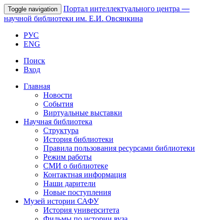
Портал интеллектуального центра
—
Toggle navigation
научной библиотеки им. Е.И. Овсянкина
РУС
ENG
Поиск
Вход
Главная
Новости
События
Виртуальные выставки
Научная библиотека
Структура
История библиотеки
Правила пользования ресурсами библиотеки
Режим работы
СМИ о библиотеке
Контактная информация
Наши дарители
Новые поступления
Музей истории САФУ
История университета
Фильмы по истории вуза