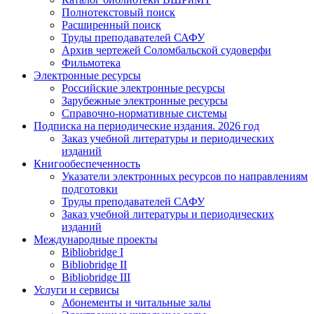
Полнотекстовый поиск
Расширенный поиск
Труды преподавателей САФУ
Архив чертежей Соломбальской судоверфи
Фильмотека
Электронные ресурсы
Российские электронные ресурсы
Зарубежные электронные ресурсы
Справочно-нормативные системы
Подписка на периодические издания. 2026 год
Заказ учебной литературы и периодических
изданий
Книгообеспеченность
Указатели электронных ресурсов по направлениям
подготовки
Труды преподавателей САФУ
Заказ учебной литературы и периодических
изданий
Международные проекты
Bibliobridge I
Bibliobridge II
Bibliobridge III
Услуги и сервисы
Абонементы и читальные залы