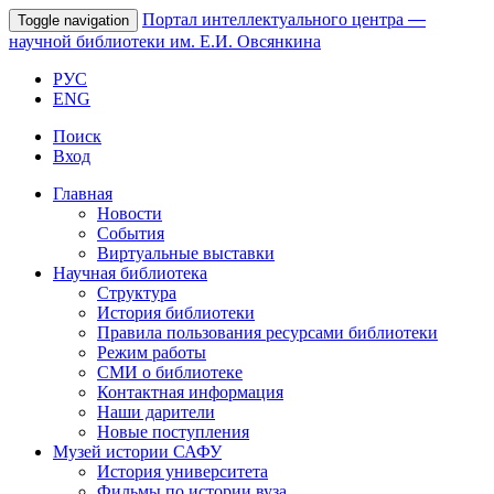
Портал интеллектуального центра
—
Toggle navigation
научной библиотеки им. Е.И. Овсянкина
РУС
ENG
Поиск
Вход
Главная
Новости
События
Виртуальные выставки
Научная библиотека
Структура
История библиотеки
Правила пользования ресурсами библиотеки
Режим работы
СМИ о библиотеке
Контактная информация
Наши дарители
Новые поступления
Музей истории САФУ
История университета
Фильмы по истории вуза