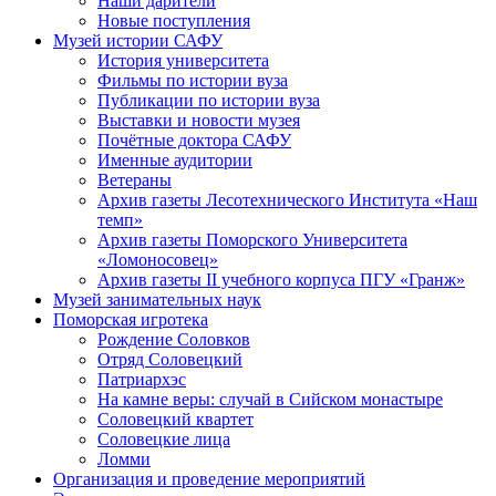
Наши дарители
Новые поступления
Музей истории САФУ
История университета
Фильмы по истории вуза
Публикации по истории вуза
Выставки и новости музея
Почётные доктора САФУ
Именные аудитории
Ветераны
Архив газеты Лесотехнического Института «Наш
темп»
Архив газеты Поморского Университета
«Ломоносовец»
Архив газеты II учебного корпуса ПГУ «Гранж»
Музей занимательных наук
Поморская игротека
Рождение Соловков
Отряд Соловецкий
Патриархэс
На камне веры: случай в Сийском монастыре
Соловецкий квартет
Соловецкие лица
Ломми
Организация и проведение мероприятий