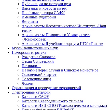
Публикации по истории вуза
Выставки и новости музея
Почётные доктора САФУ
Именные аудитории
Ветераны
Архив газеты Лесотехнического Института «Наш
темп»
Архив газеты Поморского Университета
«Ломоносовец»
Архив газеты II учебного корпуса ПГУ «Гранж»
Музей занимательных наук
Поморская игротека
Рождение Соловков
Отряд Соловецкий
Патриархэс
На камне веры: случай в Сийском монастыре
Соловецкий квартет
Соловецкие лица
Ломми
Организация и проведение мероприятий
Электронные каталоги
Каталоги САФУ
Каталоги Северодвинского филиала
Каталоги ИБЦ СПО (Технологического колледжа)
Каталог библиотеки ВШРиМТ