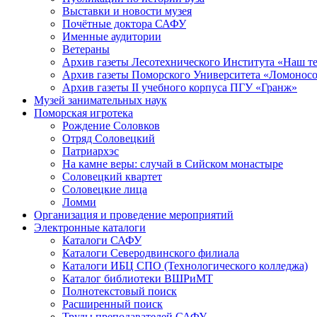
Выставки и новости музея
Почётные доктора САФУ
Именные аудитории
Ветераны
Архив газеты Лесотехнического Института «Наш т
Архив газеты Поморского Университета «Ломонос
Архив газеты II учебного корпуса ПГУ «Гранж»
Музей занимательных наук
Поморская игротека
Рождение Соловков
Отряд Соловецкий
Патриархэс
На камне веры: случай в Сийском монастыре
Соловецкий квартет
Соловецкие лица
Ломми
Организация и проведение мероприятий
Электронные каталоги
Каталоги САФУ
Каталоги Северодвинского филиала
Каталоги ИБЦ СПО (Технологического колледжа)
Каталог библиотеки ВШРиМТ
Полнотекстовый поиск
Расширенный поиск
Труды преподавателей САФУ