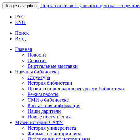
Портал интеллектуального центра
—
научной
Toggle navigation
РУС
ENG
Поиск
Вход
Главная
Новости
События
Виртуальные выставки
Научная библиотека
Структура
История библиотеки
Правила пользования ресурсами библиотеки
Режим работы
СМИ о библиотеке
Контактная информация
Наши дарители
Новые поступления
Музей истории САФУ
История университета
Фильмы по истории вуза
Публикации по истории вуза