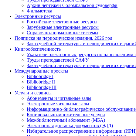
Архив чертежей Соломбальской судоверфи
Фильмотека
Электронные ресурсы
Российские электронные ресурсы
Зарубежные электронные ресурсы
Справочно-нормативные системы
Подписка на периодические издания. 2026 год
Заказ учебной литературы и периодических издани
Книгообеспеченность
Указатели электронных ресурсов по направлениям 
Труды преподавателей САФУ
Заказ учебной литературы и периодических издани
Международные проекты
Bibliobridge I
Bibliobridge II
Bibliobridge III
Услуги и сервисы
Абонементы и читальные залы
Электронные читальные залы
Информационно-библиографическое обслуживание
Копировально-множительные услуги
Межбиблиотечный абонемент (МБА)
Электронная доставка документов (ЭДД)
Избирательное распространение информации (ИРИ