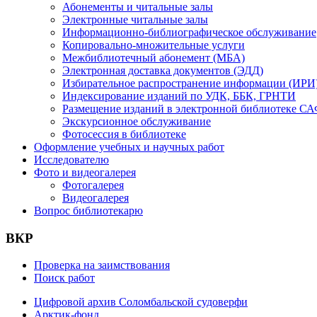
Абонементы и читальные залы
Электронные читальные залы
Информационно-библиографическое обслуживание
Копировально-множительные услуги
Межбиблиотечный абонемент (МБА)
Электронная доставка документов (ЭДД)
Избирательное распространение информации (ИРИ
Индексирование изданий по УДК, ББК, ГРНТИ
Размещение изданий в электронной библиотеке С
Экскурсионное обслуживание
Фотосессия в библиотеке
Оформление учебных и научных работ
Исследователю
Фото и видеогалерея
Фотогалерея
Видеогалерея
Вопрос библиотекарю
ВКР
Проверка на заимствования
Поиск работ
Цифровой архив Соломбальской судоверфи
Арктик-фонд