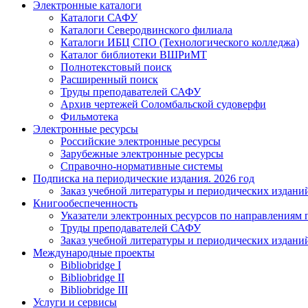
Электронные каталоги
Каталоги САФУ
Каталоги Северодвинского филиала
Каталоги ИБЦ СПО (Технологического колледжа)
Каталог библиотеки ВШРиМТ
Полнотекстовый поиск
Расширенный поиск
Труды преподавателей САФУ
Архив чертежей Соломбальской судоверфи
Фильмотека
Электронные ресурсы
Российские электронные ресурсы
Зарубежные электронные ресурсы
Справочно-нормативные системы
Подписка на периодические издания. 2026 год
Заказ учебной литературы и периодических издани
Книгообеспеченность
Указатели электронных ресурсов по направлениям 
Труды преподавателей САФУ
Заказ учебной литературы и периодических издани
Международные проекты
Bibliobridge I
Bibliobridge II
Bibliobridge III
Услуги и сервисы