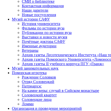
СМИ о библиотеке
Контактная информация
Наши дарители
Новые поступления
Музей истории САФУ
История университета
Фильмы по истории вуза
Публикации по истории вуза
Выставки и новости музея
Почётные доктора САФУ
Именные аудитории
Ветераны
Архив газеты Лесотехнического Института «Наш т
Архив газеты Поморского Университета «Ломонос
Архив газеты II учебного корпуса ПГУ «Гранж»
Музей занимательных наук
Поморская игротека
Рождение Соловков
Отряд Соловецкий
Патриархэс
На камне веры: случай в Сийском монастыре
Соловецкий квартет
Соловецкие лица
Ломми
Организация и проведение мероприятий