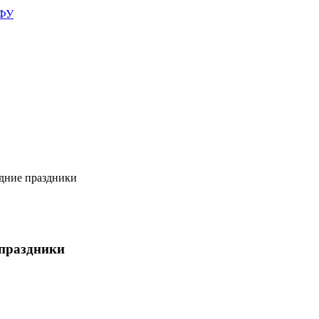
АФУ
дние праздники
 праздники