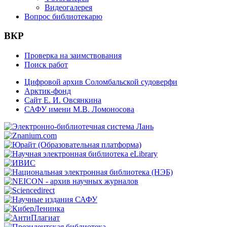
Видеогалерея
Вопрос библиотекарю
ВКР
Проверка на заимствования
Поиск работ
Цифровой архив Соломбальской судоверфи
Арктик-фонд
Сайт Е. И. Овсянкина
САФУ имени М.В. Ломоносова