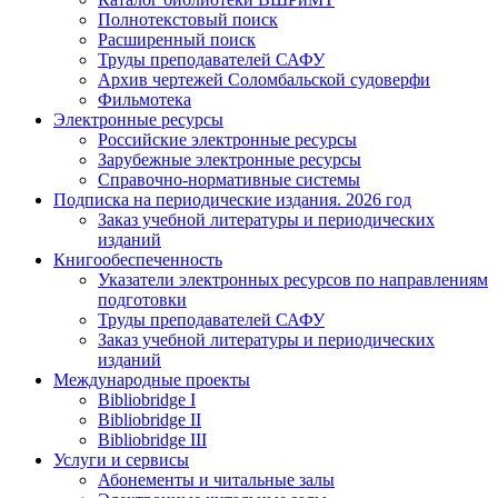
Полнотекстовый поиск
Расширенный поиск
Труды преподавателей САФУ
Архив чертежей Соломбальской судоверфи
Фильмотека
Электронные ресурсы
Российские электронные ресурсы
Зарубежные электронные ресурсы
Справочно-нормативные системы
Подписка на периодические издания. 2026 год
Заказ учебной литературы и периодических
изданий
Книгообеспеченность
Указатели электронных ресурсов по направлениям
подготовки
Труды преподавателей САФУ
Заказ учебной литературы и периодических
изданий
Международные проекты
Bibliobridge I
Bibliobridge II
Bibliobridge III
Услуги и сервисы
Абонементы и читальные залы