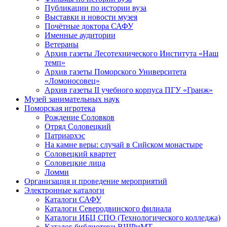
Публикации по истории вуза
Выставки и новости музея
Почётные доктора САФУ
Именные аудитории
Ветераны
Архив газеты Лесотехнического Института «Наш
темп»
Архив газеты Поморского Университета
«Ломоносовец»
Архив газеты II учебного корпуса ПГУ «Гранж»
Музей занимательных наук
Поморская игротека
Рождение Соловков
Отряд Соловецкий
Патриархэс
На камне веры: случай в Сийском монастыре
Соловецкий квартет
Соловецкие лица
Ломми
Организация и проведение мероприятий
Электронные каталоги
Каталоги САФУ
Каталоги Северодвинского филиала
Каталоги ИБЦ СПО (Технологического колледжа)
Каталог библиотеки ВШРиМТ