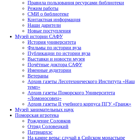
Правила пользования ресурсами библиотеки
Режим работы
СМИ о библиотеке
Контактная информация
Наши дарители
Новые поступления
Музей истории САФУ
История университета
Фильмы по истории вуза
Публикации по истории вуза
Выставки и новости музея
Почётные доктора САФУ
Именные аудитории
Ветераны
Архив газеты Лесотехнического Института «Наш
темп»
Архив газеты Поморского Университета
«Ломоносовец»
Архив газеты II учебного корпуса ПГУ «Гранж»
Музей занимательных наук
Поморская игротека
Рождение Соловков
Отряд Соловецкий
Патриархэс
На камне веры: случай в Сийском монастыре