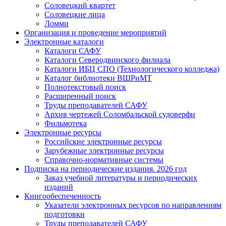
Соловецкий квартет
Соловецкие лица
Ломми
Организация и проведение мероприятий
Электронные каталоги
Каталоги САФУ
Каталоги Северодвинского филиала
Каталоги ИБЦ СПО (Технологического колледжа)
Каталог библиотеки ВШРиМТ
Полнотекстовый поиск
Расширенный поиск
Труды преподавателей САФУ
Архив чертежей Соломбальской судоверфи
Фильмотека
Электронные ресурсы
Российские электронные ресурсы
Зарубежные электронные ресурсы
Справочно-нормативные системы
Подписка на периодические издания. 2026 год
Заказ учебной литературы и периодических
изданий
Книгообеспеченность
Указатели электронных ресурсов по направлениям
подготовки
Труды преподавателей САФУ