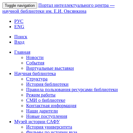
Портал интеллектуального центра
—
Toggle navigation
научной библиотеки им. Е.И. Овсянкина
РУС
ENG
Поиск
Вход
Главная
Новости
События
Виртуальные выставки
Научная библиотека
Структура
История библиотеки
Правила пользования ресурсами библиотеки
Режим работы
СМИ о библиотеке
Контактная информация
Наши дарители
Новые поступления
Музей истории САФУ
История университета
Фильмы по истории вуза