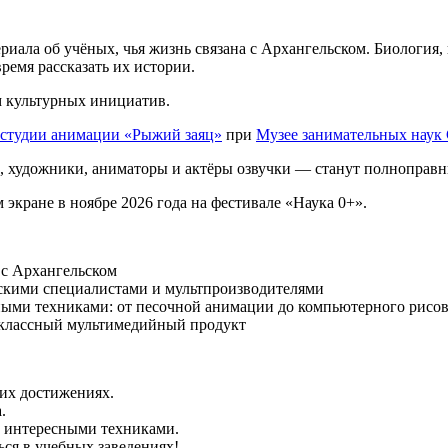
риала об учёных, чья жизнь связана с Архангельском. Биология,
ремя рассказать их истории.
 культурных инициатив.
 студии анимации «Рыжий заяц»
при
Музее занимательных наук
 художники, аниматоры и актёры озвучки — станут полноправн
экране в ноябре 2026 года на фестивале «Наука 0+».
 с Архангельском
тскими специалистами и мультпроизводителями
ными техниками: от песочной анимации до компьютерного рисо
оклассный мультимедийный продукт
 их достижениях.
.
с интересными техниками.
ься в учебных заведениях!