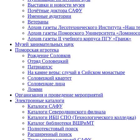
Выставки и новости музея
Почётные доктора САФУ
Именные аудитории
Ветераны
Архив газеты Лесотехнического Института «Наш т
Архив газеты Поморского Университета «Ломонос
Архив газеты II учебного корпуса ПГУ «Гранж»
Музей занимательных наук
Поморская игротека
Рождение Соловков
Отряд Соловецкий
Патриархэс
На камне веры: случай в Сийском монастыре
Соловецкий квартет
Соловецкие лица
Ломми
Организация и проведение мероприятий
Электронные каталоги
Каталоги САФУ
Каталоги Северодвинского филиала
Каталоги ИБЦ СПО (Технологического колледжа)
Каталог библиотеки ВШРиМТ
Полнотекстовый поиск
Расширенный поиск
Труды преподавателей САФУ