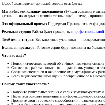
Создай мультфильм, который увидит весь Север!
Мы набираем команду школьников (9+)
для создания мультсе
физика — их открытия меняли жизнь людей, и теперь пришло в
Это официальный проект:
Поддержан Президентским фондом
Реальная студия:
Работа будет проходить в
профессиональной
Твоё имя в титрах:
Все ключевые участники — исследователи,
Большая премьера:
Готовые серии будут показаны на большом 
Что вас ждёт?
Поиск интересных историй об учёных, чья жизнь связана
Совместная работа с опытными педагогами, университе
Создание сценариев и оживление их в мультфильмах раз
Реализация собственной идеи и превращение её в высок
Почему стоит участвовать?
Получите уникальные знания о своих земляках-учёных и
Научитесь основам анимации и информационного поиска
Проявите свои творческие способности и познакомьтесь 
Ваша работа сможет вдохновлять других и распространят