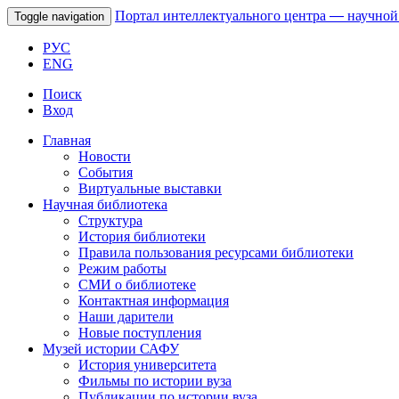
Портал интеллектуального центра
—
научной
Toggle navigation
РУС
ENG
Поиск
Вход
Главная
Новости
События
Виртуальные выставки
Научная библиотека
Структура
История библиотеки
Правила пользования ресурсами библиотеки
Режим работы
СМИ о библиотеке
Контактная информация
Наши дарители
Новые поступления
Музей истории САФУ
История университета
Фильмы по истории вуза
Публикации по истории вуза