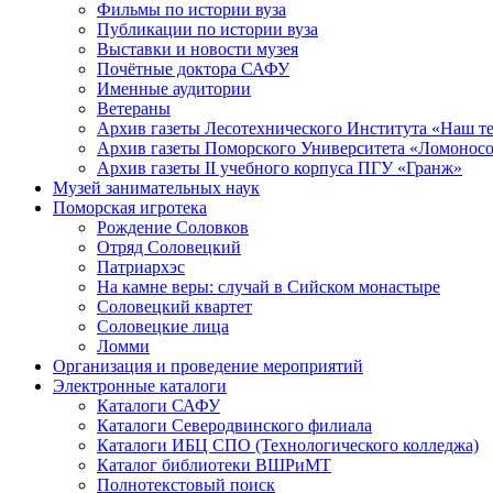
Фильмы по истории вуза
Публикации по истории вуза
Выставки и новости музея
Почётные доктора САФУ
Именные аудитории
Ветераны
Архив газеты Лесотехнического Института «Наш т
Архив газеты Поморского Университета «Ломонос
Архив газеты II учебного корпуса ПГУ «Гранж»
Музей занимательных наук
Поморская игротека
Рождение Соловков
Отряд Соловецкий
Патриархэс
На камне веры: случай в Сийском монастыре
Соловецкий квартет
Соловецкие лица
Ломми
Организация и проведение мероприятий
Электронные каталоги
Каталоги САФУ
Каталоги Северодвинского филиала
Каталоги ИБЦ СПО (Технологического колледжа)
Каталог библиотеки ВШРиМТ
Полнотекстовый поиск