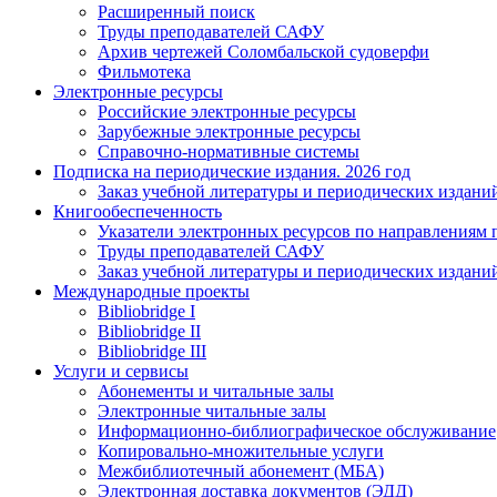
Расширенный поиск
Труды преподавателей САФУ
Архив чертежей Соломбальской судоверфи
Фильмотека
Электронные ресурсы
Российские электронные ресурсы
Зарубежные электронные ресурсы
Справочно-нормативные системы
Подписка на периодические издания. 2026 год
Заказ учебной литературы и периодических издани
Книгообеспеченность
Указатели электронных ресурсов по направлениям 
Труды преподавателей САФУ
Заказ учебной литературы и периодических издани
Международные проекты
Bibliobridge I
Bibliobridge II
Bibliobridge III
Услуги и сервисы
Абонементы и читальные залы
Электронные читальные залы
Информационно-библиографическое обслуживание
Копировально-множительные услуги
Межбиблиотечный абонемент (МБА)
Электронная доставка документов (ЭДД)