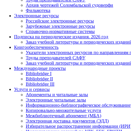
Архив чертежей Соломбальской судоверфи
Фильмотека
Электронные ресурсы
Российские электронные ресурсы
Зарубежные электронные ресурсы
Справочно-нормативные системы
Подписка на периодические издания. 2026 год
Заказ учебной литературы и периодических издани
Книгообеспеченность
Указатели электронных ресурсов по направлениям 
Труды преподавателей САФУ
Заказ учебной литературы и периодических издани
Международные проекты
Bibliobridge I
Bibliobridge II
Bibliobridge III
Услуги и сервисы
Абонементы и читальные залы
Электронные читальные залы
Информационно-библиографическое обслуживание
Копировально-множительные услуги
Межбиблиотечный абонемент (МБА)
Электронная доставка документов (ЭДД)
Избирательное распространение информации (ИРИ