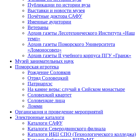
Публикации по истории вуза
Выставки и новости музея
Почётные доктора САФУ
Именные аудитории
Ветераны
Архив газеты Лесотехнического Института «Наш
темп»
Архив газеты Поморского Университета
«Ломоносовец»
Архив газеты II учебного корпуса ПГУ «Гранж»
Музей занимательных наук
Поморская игротека
Рождение Соловков
Отряд Соловецкий
Патриархэс
На камне веры: случай в Сийском монастыре
Соловецкий квартет
Соловецкие лица
Ломми
Организация и проведение мероприятий
Электронные каталоги
Каталоги САФУ
Каталоги Северодвинского филиала
Каталоги ИБЦ СПО (Технологического колледжа)
Каталог библиотеки ВШРиМТ