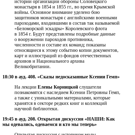
истории организации обороны Соловецкого
монастыря в 1854 и 1855 гг., во время Крымской
войны. Основное внимание уделено бою
защитников монастыря с английскими военными
пароходами, входившими в состав так называемой
«Беломорской эскадры» Королевского флота
в 1854 г. Будут представлены подробные данные
о вооружении пароходов противника,
численности и составе их команд; показаны
относящиеся к этому событию копии документов,
карт и иллюстраций из фондов отечественных
архивов и Национального архива
Великобритании.
18:30 в ауд. 408. «Сказы недосказанные Ксении Гемп»
На лекции
Елены Корницкой
слушатели
познакомятся с наследием Ксении Петровны Гемп,
а также с уникальными материалами, которые
хранятся в секторе редких книг и коллекций
научной библиотеки.
19:45 в ауд. 208. Открытая дискуссия «НАШИ: Как
мы одевались, одеваемся и кто мы теперь»
Открытая дискуссия с историком моды