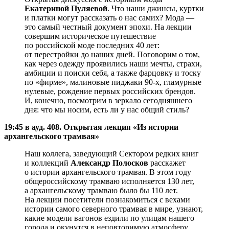
Екатериной Пуляевой
. Что наши джинсы, куртки
и платки могут рассказать о нас самих? Мода —
это самый честный документ эпохи. На лекции
совершим историческое путешествие
по российской моде последних 40 лет:
от перестройки до наших дней. Поговорим о том,
как через одежду проявились наши мечты, страхи,
амбиции и поиски себя, а также фарцовку и тоску
по «фирме», малиновые пиджаки 90-х, гламурные
нулевые, рождение первых российских брендов.
И, конечно, посмотрим в зеркало сегодняшнего
дня: что мы носим, есть ли у нас общий стиль?
19:45 в ауд. 408. Открытая лекция «Из истории
архангельского трамвая»
Наш коллега, заведующий Сектором редких книг
и коллекций
Александр Полосков
расскажет
о истории архангельского трамвая. В этом году
общероссийскому трамваю исполняется 130 лет,
а архангельскому трамваю было бы 110 лет.
На лекции посетители познакомиться с вехами
истории самого северного трамвая в мире, узнают,
какие модели вагонов ездили по улицам нашего
города и окунутся в неповторимую атмосферу