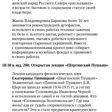
женский наряд Русского Севера «рассказывал»
о возрасте, бытовом и социальном статусе своей
владелицы.
Жанна Владимировна Баранова более 10 лет
занимается реконструкцией артефактов,
использует в своих работах техники сажения
по бели и золотого шитья, работает с различными
материалами, пытаясь добиться идеального
повторения старинных украшений. Вместе
с единомышленниками кропотливо собирает
информацию в музейных фондах и применяет
в своих работах.
18:30 в ауд. 208. Открытая лекция «Шергинский Пушкин»
Лекция кандидата филологических наук
Екатерины Липницкой
«Шергинский Пушкин».
Знаменитый сказ «Пинежский Пушкин» Б.В.
Шергин записал зимой 1934-1935 гг. в гостях
у пинежанки Соломониды Ивановны Черной
в исполнении ее самой и ее гостей-земляков. Кто
такая «Соломонида Золотоволосая»? Где она
жила? как ее судьба соприкоснулась с судьбой
писателя? Это и стало предметов краеведческого