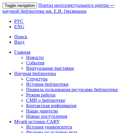
Портал интеллектуального центра
—
Toggle navigation
научной библиотеки им. Е.И. Овсянкина
РУС
ENG
Поиск
Вход
Главная
Новости
События
Виртуальные выставки
Научная библиотека
Структура
История библиотеки
Правила пользования ресурсами библиотеки
Режим работы
СМИ о библиотеке
Контактная информация
Наши дарители
Новые поступления
Музей истории САФУ
История университета
Фильмы по истории вуза