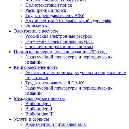
Полнотекстовый поиск
Расширенный поиск
Труды преподавателей САФУ
Архив чертежей Соломбальской судоверфи
Фильмотека
Электронные ресурсы
Российские электронные ресурсы
Зарубежные электронные ресурсы
Справочно-нормативные системы
Подписка на периодические издания. 2026 год
Заказ учебной литературы и периодических
изданий
Книгообеспеченность
Указатели электронных ресурсов по направлениям
подготовки
Труды преподавателей САФУ
Заказ учебной литературы и периодических
изданий
Международные проекты
Bibliobridge I
Bibliobridge II
Bibliobridge III
Услуги и сервисы
Абонементы и читальные залы