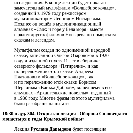
исследования. В конце лекции будет показан
замечательный мультфильм «Волшебное кольцо»,
созданный в 1979 году режиссёром-
мультипликатором Леонидом Носыревым.
Позднее он вошёл в мультипликационный
альманах «Смех и горе у Бела моря» вместе
с рядом других фильмов Носырева по поморским
сказкам и легендам.
Мультфильм создан по одноимённой народной
сказке, записанной Ольгой Озаровской в 1920
году и изданной спустя 11 лет в сборнике
северного фольклора «Пятиречие», и как
по переложению этой сказки Андреем
Платоновым «Волшебное кольцо», так
и по переложению этой сказки Борисом
Шергиным «Ванька Доброй», вошедшему в его
альманах «Архангельские новеллы», изданный
в 1936 году. Многие фразы из этого мультфильма
были разобраны на цитаты.
18:30 в ауд. 304. Открытая лекция «Оборона Соловецкого
монастыря в годы Крымской войны»
Лекция
Руслана Давыдова
будет посвящена