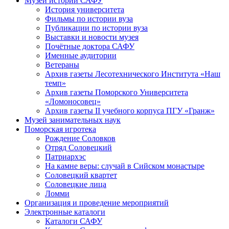
Музей истории САФУ
История университета
Фильмы по истории вуза
Публикации по истории вуза
Выставки и новости музея
Почётные доктора САФУ
Именные аудитории
Ветераны
Архив газеты Лесотехнического Института «Наш
темп»
Архив газеты Поморского Университета
«Ломоносовец»
Архив газеты II учебного корпуса ПГУ «Гранж»
Музей занимательных наук
Поморская игротека
Рождение Соловков
Отряд Соловецкий
Патриархэс
На камне веры: случай в Сийском монастыре
Соловецкий квартет
Соловецкие лица
Ломми
Организация и проведение мероприятий
Электронные каталоги
Каталоги САФУ