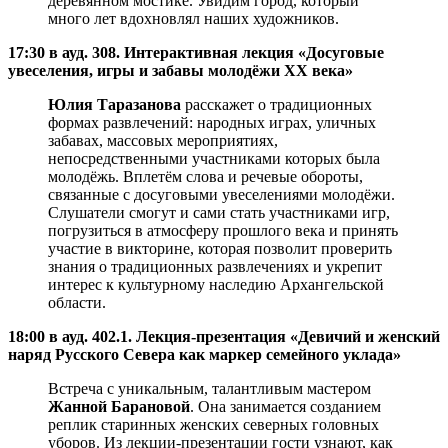
деревянном мостике. Увидим город, который
много лет вдохновлял наших художников.
17:30 в ауд. 308. Интерактивная лекция «Досуговые
увеселения, игры и забавы молодёжи XX века»
Юлия Таразанова
расскажет о традиционных
формах развлечений: народных играх, уличных
забавах, массовых мероприятиях,
непосредственными участниками которых была
молодёжь. Вплетём слова и речевые обороты,
связанные с досуговыми увеселениями молодёжи.
Слушатели смогут и сами стать участниками игр,
погрузиться в атмосферу прошлого века и принять
участие в викторине, которая позволит проверить
знания о традиционных развлечениях и укрепит
интерес к культурному наследию Архангельской
области.
18:00 в ауд. 402.1. Лекция-презентация «Девичий и женский
наряд Русского Севера как маркер семейного уклада»
Встреча с уникальным, талантливым мастером
Жанной Барановой
. Она занимается созданием
реплик старинных женских северных головных
уборов. Из лекции-презентации гости узнают, как