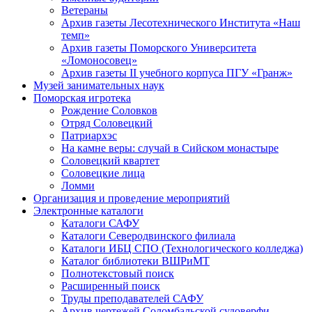
Ветераны
Архив газеты Лесотехнического Института «Наш
темп»
Архив газеты Поморского Университета
«Ломоносовец»
Архив газеты II учебного корпуса ПГУ «Гранж»
Музей занимательных наук
Поморская игротека
Рождение Соловков
Отряд Соловецкий
Патриархэс
На камне веры: случай в Сийском монастыре
Соловецкий квартет
Соловецкие лица
Ломми
Организация и проведение мероприятий
Электронные каталоги
Каталоги САФУ
Каталоги Северодвинского филиала
Каталоги ИБЦ СПО (Технологического колледжа)
Каталог библиотеки ВШРиМТ
Полнотекстовый поиск
Расширенный поиск
Труды преподавателей САФУ
Архив чертежей Соломбальской судоверфи