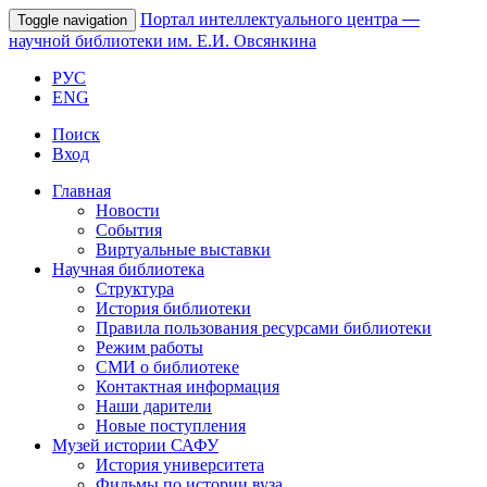
Портал интеллектуального центра
—
Toggle navigation
научной библиотеки им. Е.И. Овсянкина
РУС
ENG
Поиск
Вход
Главная
Новости
События
Виртуальные выставки
Научная библиотека
Структура
История библиотеки
Правила пользования ресурсами библиотеки
Режим работы
СМИ о библиотеке
Контактная информация
Наши дарители
Новые поступления
Музей истории САФУ
История университета
Фильмы по истории вуза