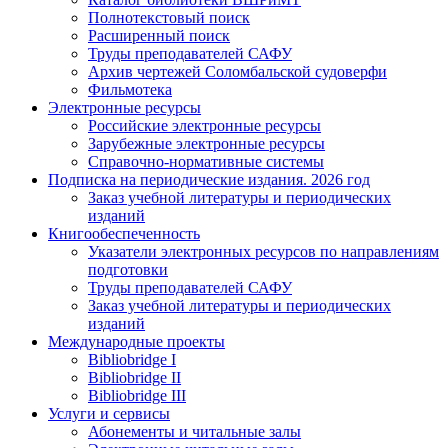
Полнотекстовый поиск
Расширенный поиск
Труды преподавателей САФУ
Архив чертежей Соломбальской судоверфи
Фильмотека
Электронные ресурсы
Российские электронные ресурсы
Зарубежные электронные ресурсы
Справочно-нормативные системы
Подписка на периодические издания. 2026 год
Заказ учебной литературы и периодических
изданий
Книгообеспеченность
Указатели электронных ресурсов по направлениям
подготовки
Труды преподавателей САФУ
Заказ учебной литературы и периодических
изданий
Международные проекты
Bibliobridge I
Bibliobridge II
Bibliobridge III
Услуги и сервисы
Абонементы и читальные залы