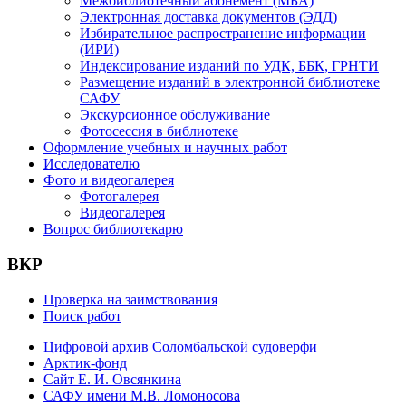
Межбиблиотечный абонемент (МБА)
Электронная доставка документов (ЭДД)
Избирательное распространение информации
(ИРИ)
Индексирование изданий по УДК, ББК, ГРНТИ
Размещение изданий в электронной библиотеке
САФУ
Экскурсионное обслуживание
Фотосессия в библиотеке
Оформление учебных и научных работ
Исследователю
Фото и видеогалерея
Фотогалерея
Видеогалерея
Вопрос библиотекарю
ВКР
Проверка на заимствования
Поиск работ
Цифровой архив Соломбальской судоверфи
Арктик-фонд
Сайт Е. И. Овсянкина
САФУ имени М.В. Ломоносова