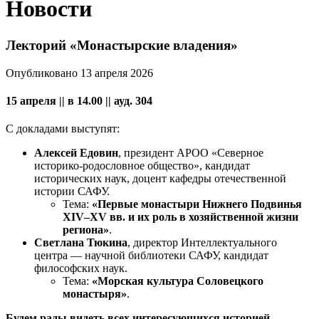
Новости
Лекторий «Монастырские владения»
Опубликовано 13 апреля 2026
15 апреля || в 14.00 || ауд. 304
С докладами выступят:
Алексей Едовин
, президент АРОО «Северное
историко‑родословное общество», кандидат
исторических наук, доцент кафедры отечественной
истории САФУ.
Тема:
«Первые монастыри Нижнего Подвинья
XIV–XV вв. и их роль в хозяйственной жизни
региона»
.
Светлана Тюкина
, директор Интеллектуального
центра — научной библиотеки САФУ, кандидат
философских наук.
Тема:
«Морская культура Соловецкого
монастыря»
.
Будем рады видеть всех интересующихся историей