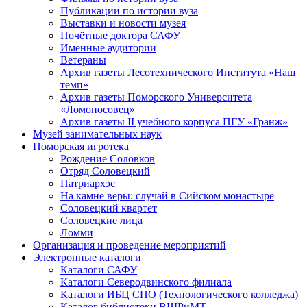
Публикации по истории вуза
Выставки и новости музея
Почётные доктора САФУ
Именные аудитории
Ветераны
Архив газеты Лесотехнического Института «Наш
темп»
Архив газеты Поморского Университета
«Ломоносовец»
Архив газеты II учебного корпуса ПГУ «Гранж»
Музей занимательных наук
Поморская игротека
Рождение Соловков
Отряд Соловецкий
Патриархэс
На камне веры: случай в Сийском монастыре
Соловецкий квартет
Соловецкие лица
Ломми
Организация и проведение мероприятий
Электронные каталоги
Каталоги САФУ
Каталоги Северодвинского филиала
Каталоги ИБЦ СПО (Технологического колледжа)
Каталог библиотеки ВШРиМТ