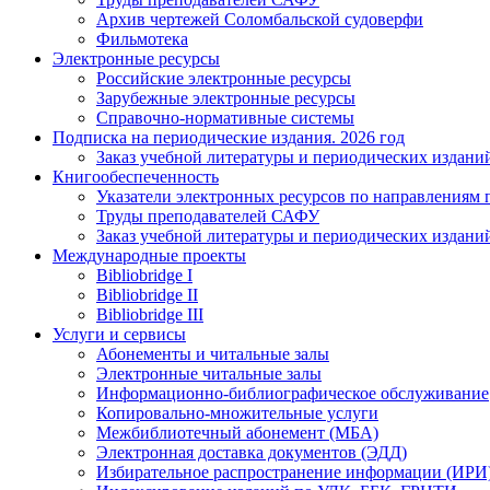
Архив чертежей Соломбальской судоверфи
Фильмотека
Электронные ресурсы
Российские электронные ресурсы
Зарубежные электронные ресурсы
Справочно-нормативные системы
Подписка на периодические издания. 2026 год
Заказ учебной литературы и периодических издани
Книгообеспеченность
Указатели электронных ресурсов по направлениям 
Труды преподавателей САФУ
Заказ учебной литературы и периодических издани
Международные проекты
Bibliobridge I
Bibliobridge II
Bibliobridge III
Услуги и сервисы
Абонементы и читальные залы
Электронные читальные залы
Информационно-библиографическое обслуживание
Копировально-множительные услуги
Межбиблиотечный абонемент (МБА)
Электронная доставка документов (ЭДД)
Избирательное распространение информации (ИРИ