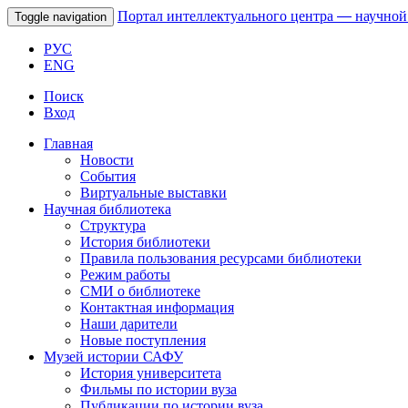
Портал интеллектуального центра
—
научной
Toggle navigation
РУС
ENG
Поиск
Вход
Главная
Новости
События
Виртуальные выставки
Научная библиотека
Структура
История библиотеки
Правила пользования ресурсами библиотеки
Режим работы
СМИ о библиотеке
Контактная информация
Наши дарители
Новые поступления
Музей истории САФУ
История университета
Фильмы по истории вуза
Публикации по истории вуза