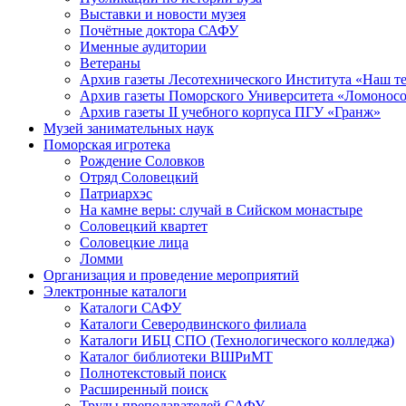
Выставки и новости музея
Почётные доктора САФУ
Именные аудитории
Ветераны
Архив газеты Лесотехнического Института «Наш т
Архив газеты Поморского Университета «Ломонос
Архив газеты II учебного корпуса ПГУ «Гранж»
Музей занимательных наук
Поморская игротека
Рождение Соловков
Отряд Соловецкий
Патриархэс
На камне веры: случай в Сийском монастыре
Соловецкий квартет
Соловецкие лица
Ломми
Организация и проведение мероприятий
Электронные каталоги
Каталоги САФУ
Каталоги Северодвинского филиала
Каталоги ИБЦ СПО (Технологического колледжа)
Каталог библиотеки ВШРиМТ
Полнотекстовый поиск
Расширенный поиск
Труды преподавателей САФУ