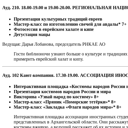
Ауд. 210. 18.00-19.00 и 19.00-20.00. РЕГИОНАЛЬ
Презентация культурных традиций евреев
Мастер-класс по изготовлению свечей для авдалы* 7+
Фотосессия в еврейском халате и кипе
Дегустация мацы
Ведущая: Дарья Лобанова, председатель РНКАЕ АО
Гости библионочи узнают больше о культуре и традициях 
примерить еврейский халат и кипу.
Ауд. 102 Кают-компания. 17.30-19.00. АССОЦИАЦИ
Интерактивная площадка «Костюмы народов России 
Презентация костюмов народов России и мира
Викторина «Узнай народ по костюму» 8+
Мастер-класс «Пряник «Поморские тетёрки»* 8+
Мастер-класс «Закладка «Флаги народов мира»* 8+
Интерактивная площадка ассоциации иностранных студен
представленных в Архангельской области. Они расскажу
костюмы вживую, а ведущий расскажет об их истории и з