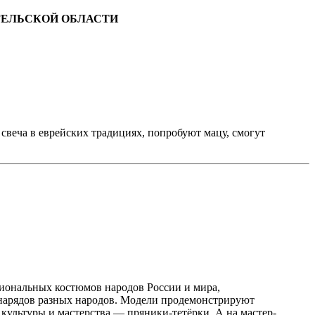
АНГЕЛЬСКОЙ ОБЛАСТИ
 свеча в еврейских традициях, попробуют мацу, смогут
иональных костюмов народов России и мира,
 нарядов разных народов. Модели продемонстрируют
культуры и мастерства — пряники-тетёрки. А на мастер-