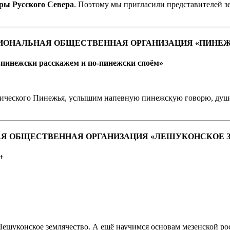
ры Русского Севера
. Поэтому мы пригласили представителей з
СКАЯ РЕГИОНАЛЬНАЯ ОБЩЕСТВЕННАЯ ОРГАНИЗАЦИЯ «ПИ
пинежски расскажем и по-пинежски споём»
тического Пинежья, услышим напевную пинежскую говорю, душев
НАЛЬНАЯ ОБЩЕСТВЕННАЯ ОРГАНИЗАЦИЯ «ЛЕШУКОНСКОЕ
+
Лешуконское землячество. А ещё научимся основам мезенской р