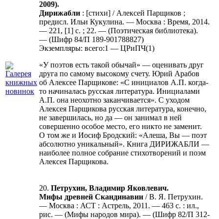
2009).
Дирижабли
: [стихи] / Алексей Парщиков ;
предисл. Ильи Кукулина. — Москва : Время, 2014.
— 221, [1] с. ; 22. — (Поэтическая библиотека).
— (Шифр 84/П 189-901788827)
Экземпляры: всего:1 — ЦРиПЧ(1)
«У поэтов есть такой обычай» — оценивать друг
друга по самому высокому счету. Юрий Арабов
об Алексее Парщикове: «С инициалов А.П. когда-
то начиналась русская литература. Инициалами
А.П. она неохотно заканчивается». С уходом
Алексея Парщикова русская литература, конечно,
не завершилась, но да — он занимал в ней
совершенно особое место, его никто не заменит.
О том же и Иосиф Бродский: «Алеша, Вы — поэт
абсолютно уникальный». Книга ДИРИЖАБЛИ —
наиболее полное собрание стихотворений и поэм
Алексея Парщикова.
20.
Петрухин, Владимир Яковлевич.
Мифы древней Скандинавии
/ В. Я. Петрухин.
— Москва : АСТ : Астрель, 2011. — 463 с. : ил.,
рис. — (Мифы народов мира). — (Шифр 82/П 312-