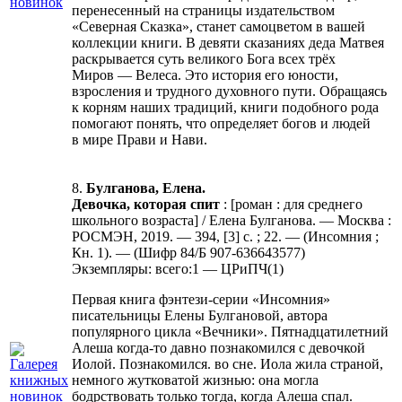
перенесенный на страницы издательством
«Северная Сказка», станет самоцветом в вашей
коллекции книги. В девяти сказаниях деда Матвея
раскрывается суть великого Бога всех трёх
Миров — Велеса. Это история его юности,
взросления и трудного духовного пути. Обращаясь
к корням наших традиций, книги подобного рода
помогают понять, что определяет богов и людей
в мире Прави и Нави.
8.
Булганова, Елена.
Девочка, которая спит
: [роман : для среднего
школьного возраста] / Елена Булганова. — Москва :
РОСМЭН, 2019. — 394, [3] с. ; 22. — (Инсомния ;
Кн. 1). — (Шифр 84/Б 907-636643577)
Экземпляры: всего:1 — ЦРиПЧ(1)
Первая книга фэнтези-серии «Инсомния»
писательницы Елены Булгановой, автора
популярного цикла «Вечники». Пятнадцатилетний
Алеша когда-то давно познакомился с девочкой
Иолой. Познакомился. во сне. Иола жила страной,
немного жутковатой жизнью: она могла
бодрствовать только тогда, когда Алеша спал.