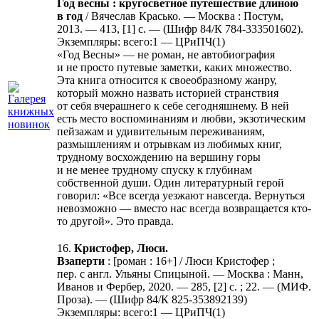
Год весны : кругосветное путешествие длиною
в год
/ Вячеслав Красько. — Москва : Постум,
2013. — 413, [1] с. — (Шифр 84/К 784-333501602).
Экземпляры: всего:1 — ЦРиПЧ(1)
«Год Весны» — не роман, не автобиография
и не просто путевые заметки, каких множество.
Эта книга относится к своеобразному жанру,
который можно назвать историей странствия
от себя вчерашнего к себе сегодняшнему. В ней
есть место воспоминаниям и любви, экзотическим
пейзажам и удивительным переживаниям,
размышлениям и отрывкам из любимых книг,
трудному восхождению на вершину горы
и не менее трудному спуску к глубинам
собственной души. Один литературный герой
говорил: «Все всегда уезжают навсегда. Вернуться
невозможно — вместо нас всегда возвращается кто-
то другой». Это правда.
16.
Кристофер, Люси.
Взаперти
: [роман : 16+] / Люси Кристофер ;
пер. с англ. Ульяны Спицыной. — Москва : Манн,
Иванов и Фербер, 2020. — 285, [2] с. ; 22. — (МИФ.
Проза). — (Шифр 84/К 825-353892139)
Экземпляры: всего:1 — ЦРиПЧ(1)