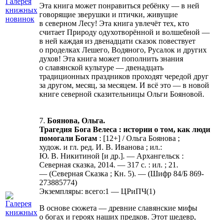
Эта книга может понравиться ребёнку — в ней
говорящие зверушки и птички, живущие
в северном Лесу! Эта книга увлечёт тех, кто
считает Природу одухотворённой и волшебной —
в ней каждая из двенадцати сказок повествует
о проделках Лешего, Водяного, Русалок и других
духов! Эта книга может пополнить знания
о славянской культуре — двенадцать
традиционных праздников проходят чередой друг
за другом, месяц, за месяцем. И всё это — в новой
книге северной сказительницы Ольги Бояновой.
7.
Боянова, Ольга.
Трагедия Бога Велеса : истории о том, как люди
помогали Богам
: [12+] / Ольга Боянова ;
худож. и гл. ред. И. В. Иванова ; ил.:
Ю. В. Никитиной [и др.]. — Архангельск :
Северная сказка, 2014. — 317 с. : ил. ; 21.
— (Северная Сказка ; Кн. 5). — (Шифр 84/Б 869-
273885774)
Экземпляры: всего:1 — ЦРиПЧ(1)
В основе сюжета — древние славянские мифы
о богах и героях наших предков. Этот шедевр,