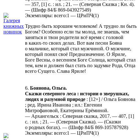
— 357, [1] с. : ил. ; 21. — (Северная Сказка ; Кн. 4).
— (Шифр 84/Б 869-043927549)
Экземпляры: всего:1 — ЦРиПЧ(1)
Трудно быть хорошим человеком! А трудно ли быть
Богом? Особенно если ты молод, не знаешь, чем
заняться и твои родители всё время с головой
в каких-то своих делах. Вот вам песни Бояна
о мальчике, который стал мужчиной. О мужчине,
который понял своё Предназначение. О Яриле,
Боге Весны, о весеннем Боге Солнца, который стал
тем, кем и должен был стать по задумке Рода, Отца
всего Сущего. Слава Яриле!
6.
Боянова, Ольга.
Сказки северного леса : истории о зверушках,
людях и разумной природе
: [12+] / Ольга Боянова
; ред. Ирина Иванова ; ил.: Евгении
Митрофановой, Екатерины Ерёминой.
— Архангельск : Северная сказка, 2017. — 407, [1]
с. : ил. ; 21. — (Северная Сказка). — (Сказки
о родных богах). — (Шифр 84/Б 869-105787928)
Экземпляры: всего:1 — ЦРиПЧ(1)