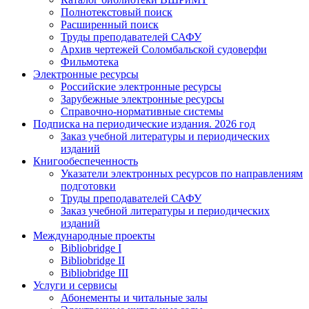
Полнотекстовый поиск
Расширенный поиск
Труды преподавателей САФУ
Архив чертежей Соломбальской судоверфи
Фильмотека
Электронные ресурсы
Российские электронные ресурсы
Зарубежные электронные ресурсы
Справочно-нормативные системы
Подписка на периодические издания. 2026 год
Заказ учебной литературы и периодических
изданий
Книгообеспеченность
Указатели электронных ресурсов по направлениям
подготовки
Труды преподавателей САФУ
Заказ учебной литературы и периодических
изданий
Международные проекты
Bibliobridge I
Bibliobridge II
Bibliobridge III
Услуги и сервисы
Абонементы и читальные залы