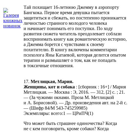
Тай похищает 16-летнюю Джемму в аэропорту
Бангкока. Первое время девушка пытается
защититься и сбежать, но постепенно проникается
личностью странного молодого человека
и начинает понимать его поступки. По ходу
развития сюжета читатель преодолевает соблазн
воспринимать книгу как романтическую историю,
а Джемма борется с чувствами к своему
похитителю. В книгу включены комментарии
психолога Яны Катаевой, которая делится опытом
терапии и размышляет о том, как не попадать
в токсичные отношения.
17.
Метлицкая, Мария.
Женщины, кот и собака
: [сборник : 16+] / Мария
Метлицкая. — Москва : Э, 2016. — 312, [2] с. ; 21.
— (За чужими окнами. Проза М. Метлицкой
и А. Борисовой). — Др. произведения авт. на 2-й с.
— (Шифр 84/М 543-745259985)
Экземпляры: всего:1 — ЦРиПЧ(1)
Что может быть страшнее одиночества? Когда
не с кем поговорить, кроме собаки? Когда