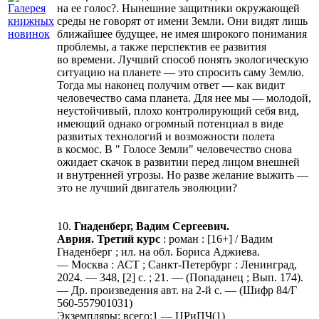
на ее голос?. Нынешние защитники окружающей
среды не говорят от имени Земли. Они видят лишь
ближайшее будущее, не имея широкого понимания
проблемы, а также перспектив ее развития
во времени. Лучший способ понять экологическую
ситуацию на планете — это спросить саму Землю.
Тогда мы наконец получим ответ — как видит
человечество сама планета. Для нее мы — молодой,
неустойчивый, плохо контролирующий себя вид,
имеющий однако огромный потенциал в виде
развитых технологий и возможности полета
в космос. В " Голосе Земли" человечество снова
ожидает скачок в развитии перед лицом внешней
и внутренней угрозы. Но разве желание выжить —
это не лучший двигатель эволюции?
10.
Гнаденберг, Вадим Сергеевич.
Аврия. Третий курс
: роман : [16+] / Вадим
Гнаденберг ; ил. на обл. Бориса Аджиева.
— Москва : АСТ ; Санкт-Петербург : Ленинград,
2024. — 348, [2] с. ; 21. — (Попаданец ; Вып. 174).
— Др. произведения авт. на 2-й с. — (Шифр 84/Г
560-557901031)
Экземпляры: всего:1 — ЦРиПЧ(1)