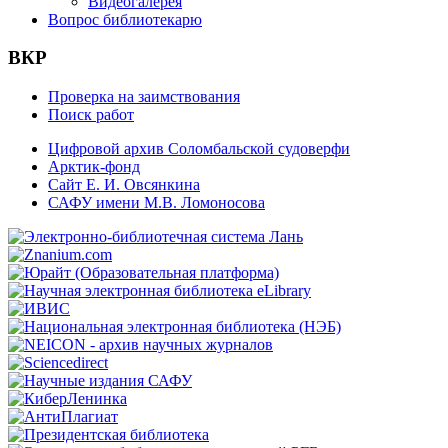
Видеогалерея
Вопрос библиотекарю
ВКР
Проверка на заимствования
Поиск работ
Цифровой архив Соломбальской судоверфи
Арктик-фонд
Сайт Е. И. Овсянкина
САФУ имени М.В. Ломоносова