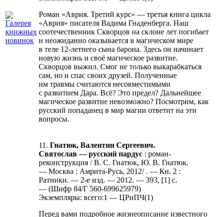
Роман «Аврия. Третий курс» — третья книга цикла
«Аврия» писателя Вадима Гнаденберга. Наш
соотечественник Скворцов на склоне лет погибает
и неожиданно оказывается в магическом мире
в теле 12-летнего сына барона. Здесь он начинает
новую жизнь и своё магическое развитие.
Скворцов выжил. Смог не только выкарабкаться
сам, но и спас своих друзей. Полученные
им травмы считаются несовместимыми
с развитием Дара. Всё? Это предел? Дальнейшее
магическое развитие невозможно? Посмотрим, как
русский попаданец в мир магии ответит на эти
вопросы.
11.
Гнатюк, Валентин Сергеевич.
Святослав — русский пардус
: роман-
реконструкция / В. С. Гнатюк, Ю. В. Гнатюк.
— Москва : Амрита-Русь, 2012/ . — Кн. 2 :
Ратники. — 2-е изд. — 2012. — 393, [1] с.
— (Шифр 84/Г 560-699625979)
Экземпляры: всего:1 — ЦРиПЧ(1)
Перед вами подробное жизнеописание известного