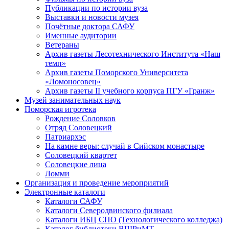
Публикации по истории вуза
Выставки и новости музея
Почётные доктора САФУ
Именные аудитории
Ветераны
Архив газеты Лесотехнического Института «Наш
темп»
Архив газеты Поморского Университета
«Ломоносовец»
Архив газеты II учебного корпуса ПГУ «Гранж»
Музей занимательных наук
Поморская игротека
Рождение Соловков
Отряд Соловецкий
Патриархэс
На камне веры: случай в Сийском монастыре
Соловецкий квартет
Соловецкие лица
Ломми
Организация и проведение мероприятий
Электронные каталоги
Каталоги САФУ
Каталоги Северодвинского филиала
Каталоги ИБЦ СПО (Технологического колледжа)
Каталог библиотеки ВШРиМТ