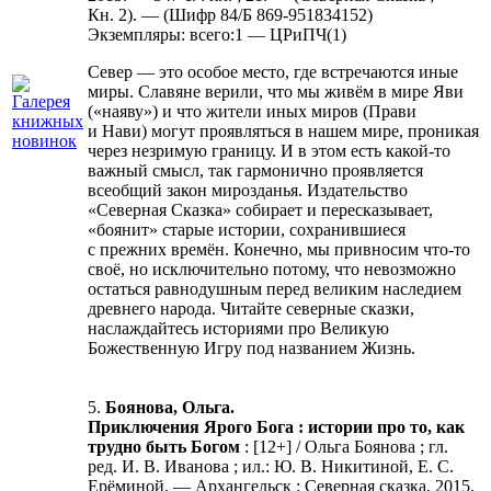
Кн. 2). — (Шифр 84/Б 869-951834152)
Экземпляры: всего:1 — ЦРиПЧ(1)
Север — это особое место, где встречаются иные
миры. Славяне верили, что мы живём в мире Яви
(«наяву») и что жители иных миров (Прави
и Нави) могут проявляться в нашем мире, проникая
через незримую границу. И в этом есть какой-то
важный смысл, так гармонично проявляется
всеобщий закон мирозданья. Издательство
«Северная Сказка» собирает и пересказывает,
«боянит» старые истории, сохранившиеся
с прежних времён. Конечно, мы привносим что-то
своё, но исключительно потому, что невозможно
остаться равнодушным перед великим наследием
древнего народа. Читайте северные сказки,
наслаждайтесь историями про Великую
Божественную Игру под названием Жизнь.
5.
Боянова, Ольга.
Приключения Ярого Бога : истории про то, как
трудно быть Богом
: [12+] / Ольга Боянова ; гл.
ред. И. В. Иванова ; ил.: Ю. В. Никитиной, Е. С.
Ерёминой. — Архангельск : Северная сказка, 2015.