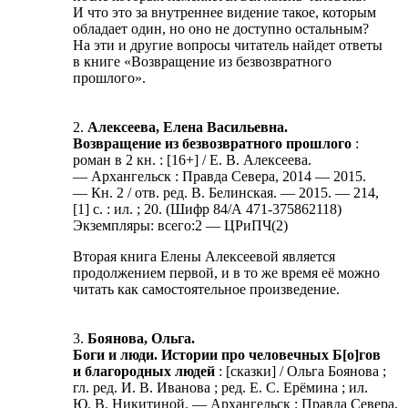
И что это за внутреннее видение такое, которым
обладает один, но оно не доступно остальным?
На эти и другие вопросы читатель найдет ответы
в книге «Возвращение из безвозвратного
прошлого».
2.
Алексеева, Елена Васильевна.
Возвращение из безвозвратного прошлого
:
роман в 2 кн. : [16+] / Е. В. Алексеева.
— Архангельск : Правда Севера, 2014 — 2015.
— Кн. 2 / отв. ред. В. Белинская. — 2015. — 214,
[1] с. : ил. ; 20. (Шифр 84/А 471-375862118)
Экземпляры: всего:2 — ЦРиПЧ(2)
Вторая книга Елены Алексеевой является
продолжением первой, и в то же время её можно
читать как самостоятельное произведение.
3.
Боянова, Ольга.
Боги и люди. Истории про человечных Б[о]гов
и благородных людей
: [сказки] / Ольга Боянова ;
гл. ред. И. В. Иванова ; ред. Е. С. Ерёмина ; ил.
Ю. В. Никитиной. — Архангельск : Правда Севера,