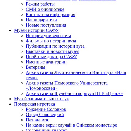
Режим работы
СМИ о библиотеке
Контактная информация
Наши дарители
Новые поступления
Музей истории САФУ
История университета
Фильмы по истории вуза
Публикации по истории вуза
Выставки и новости музея
Почётные доктора САФУ
Именные аудитории
Ветераны
Архив газеты Лесотехнического Института «Наш
темп»
Архив газеты Поморского Университета
«Ломоносовец»
Архив газеты II учебного корпуса ПГУ «Гранж»
Музей занимательных наук
Поморская игротека
Рождение Соловков
Отряд Соловецкий
Патриархэс
На камне веры: случай в Сийском монастыре
Соловецкий квартет