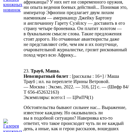
африканцы? У них нет ни современного оружия,
ни опыта ведения боевых действий... Понимая это,
император Эфиопии предлагает двум лихим
наемникам — американцу Джейку Бартону
и англичанину Гарету Суэйлсу — доставить в его
страну четыре броневика. Он платит золотом —
в буквальном смысле слова. Такие предложения
стоят дорого. Но отчаянные авантюристы даже
не представляют себе, чем им и их попутчице,
очаровательной журналистке, грозит рискованный
поход через всю Африку...
23.
Трауб, Маша.
Невозвратный билет
: [рассказы : 16+] / Маша
Трауб ; ил. на переплете Ирины Ветровой.
— Москва : Эксмо, 2022. — 316, [2] с. — (Шифр 84/
Т 656-452632163)
Экземпляры: всего:1 — ЦРиПЧ(1)
Обстоятельства бывают сильнее нас... Выражение,
известное каждому. Но оказывались ли
вы в подобной ситуации? Наверняка кто-то
ответит, что такое происходит чуть ли не каждый
день, а иные, как и герои рассказов, вошедших