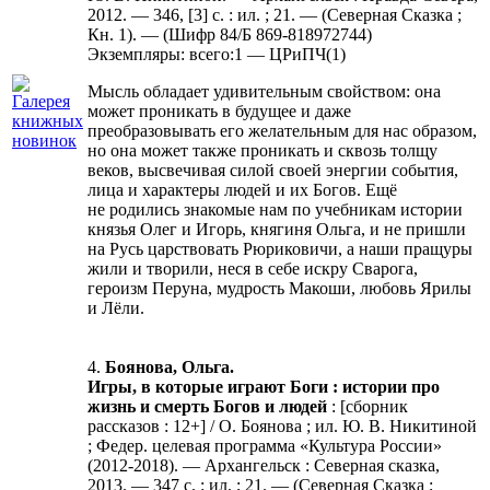
2012. — 346, [3] с. : ил. ; 21. — (Северная Сказка ;
Кн. 1). — (Шифр 84/Б 869-818972744)
Экземпляры: всего:1 — ЦРиПЧ(1)
Мысль обладает удивительным свойством: она
может проникать в будущее и даже
преобразовывать его желательным для нас образом,
но она может также проникать и сквозь толщу
веков, высвечивая силой своей энергии события,
лица и характеры людей и их Богов. Ещё
не родились знакомые нам по учебникам истории
князья Олег и Игорь, княгиня Ольга, и не пришли
на Русь царствовать Рюриковичи, а наши пращуры
жили и творили, неся в себе искру Сварога,
героизм Перуна, мудрость Макоши, любовь Ярилы
и Лёли.
4.
Боянова, Ольга.
Игры, в которые играют Боги : истории про
жизнь и смерть Богов и людей
: [сборник
рассказов : 12+] / О. Боянова ; ил. Ю. В. Никитиной
; Федер. целевая программа «Культура России»
(2012-2018). — Архангельск : Северная сказка,
2013. — 347 с. : ил. ; 21. — (Северная Сказка ;