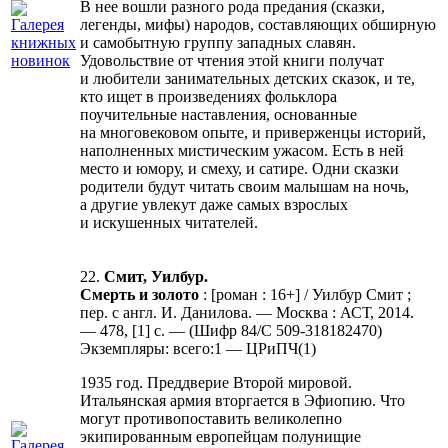
В нее вошли разного рода предания (сказки,
легенды, мифы) народов, составляющих обширную
и самобытную группу западных славян.
Удовольствие от чтения этой книги получат
и любители занимательных детских сказок, и те,
кто ищет в произведениях фольклора
поучительные наставления, основанные
на многовековом опыте, и приверженцы историй,
наполненных мистическим ужасом. Есть в ней
место и юмору, и смеху, и сатире. Одни сказки
родители будут читать своим малышам на ночь,
а другие увлекут даже самых взрослых
и искушенных читателей.
22.
Смит, Уилбур.
Смерть и золото
: [роман : 16+] / Уилбур Смит ;
пер. с англ. И. Данилова. — Москва : АСТ, 2014.
— 478, [1] с. — (Шифр 84/С 509-318182470)
Экземпляры: всего:1 — ЦРиПЧ(1)
1935 год. Преддверие Второй мировой.
Итальянская армия вторгается в Эфиопию. Что
могут противопоставить великолепно
экипированным европейцам полунищие