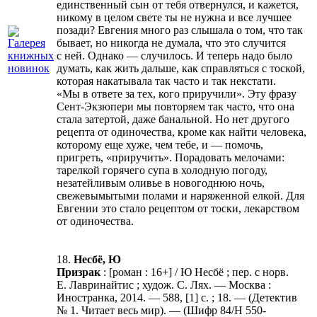
единственный сын от тебя отвернулся, и кажется,
никому в целом свете ты не нужна и все лучшее
позади? Евгения много раз слышала о том, что так
бывает, но никогда не думала, что это случится
с ней. Однако — случилось. И теперь надо было
думать, как жить дальше, как справляться с тоской,
которая накатывала так часто и так некстати.
«Мы в ответе за тех, кого приручили». Эту фразу
Сент-Экзюпери мы повторяем так часто, что она
стала затертой, даже банальной. Но нет другого
рецепта от одиночества, кроме как найти человека,
которому еще хуже, чем тебе, и — помочь,
пригреть, «приручить». Порадовать мелочами:
тарелкой горячего супа в холодную погоду,
незатейливым оливье в новогоднюю ночь,
свежевымытыми полами и наряженной елкой. Для
Евгении это стало рецептом от тоски, лекарством
от одиночества.
18.
Несбё, Ю
Призрак
: [роман : 16+] / Ю Несбё ; пер. с норв.
Е. Лавринайтис ; худож. С. Лях. — Москва :
Иностранка, 2014. — 588, [1] с. ; 18. — (Детектив
№ 1. Читает весь мир). — (Шифр 84/Н 550-