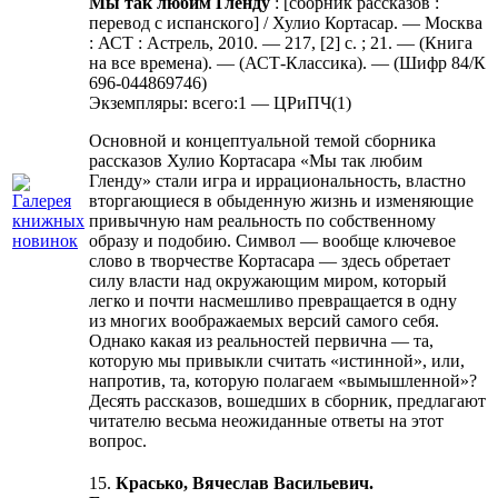
Мы так любим Гленду
: [сборник рассказов :
перевод с испанского] / Хулио Кортасар. — Москва
: АСТ : Астрель, 2010. — 217, [2] с. ; 21. — (Книга
на все времена). — (АСТ-Классика). — (Шифр 84/К
696-044869746)
Экземпляры: всего:1 — ЦРиПЧ(1)
Основной и концептуальной темой сборника
рассказов Хулио Кортасара «Мы так любим
Гленду» стали игра и иррациональность, властно
вторгающиеся в обыденную жизнь и изменяющие
привычную нам реальность по собственному
образу и подобию. Символ — вообще ключевое
слово в творчестве Кортасара — здесь обретает
силу власти над окружающим миром, который
легко и почти насмешливо превращается в одну
из многих воображаемых версий самого себя.
Однако какая из реальностей первична — та,
которую мы привыкли считать «истинной», или,
напротив, та, которую полагаем «вымышленной»?
Десять рассказов, вошедших в сборник, предлагают
читателю весьма неожиданные ответы на этот
вопрос.
15.
Красько, Вячеслав Васильевич.