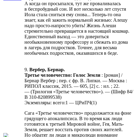
А когда он просыпался, тут же проваливалась
в беспробудный сон. И вот несколько лет спустя
Иола стала сниться ему снова... Теперь-то она
знает, как ей зажить нормальной жизнью: Алешу
надо просто-напросто убить! Жизнь Алеши
стремительно превращается в настоящий кошмар.
Единственный выход — это довериться
необыкновенному профессору и сбежать из дома
в лагерь для подростков. Точнее, для весьма
необычных подростков, оказавшихся в беде.
9.
Вербер, Бернар.
Третье человечество: Голос Земли
: [роман] /
Бернар Вербер ; пер. с фр. В. Липки. — Москва :
РИПОЛ классик, 2015. — 605, [2] с. : ил. ; 22.
— (Трилогия «Третье человечество»). — (Шифр 84/
В 310-820899538)
Экземпляры: всего:1 — ЦРиПЧ(1)
Сага «Третье человечество» продолжается на фоне
грядущего апокалипсиса. В то время как люди
готовятся к третьей Мировой войне, Гея, Мать-
Земля, решает восстать против своих жителей.
Но обратят ли люди и микролюди внимание