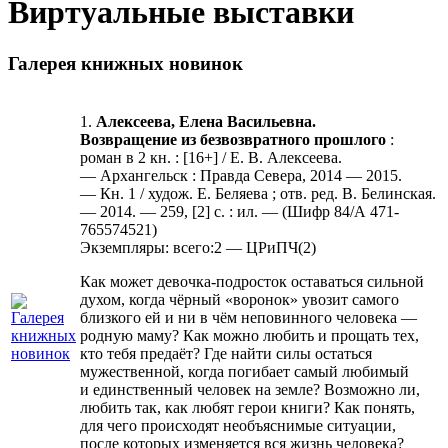
Виртуальные выставки
Галерея книжных новинок
1.
Алексеева, Елена Васильевна.
Возвращение из безвозвратного прошлого
:
роман в 2 кн. : [16+] / Е. В. Алексеева.
— Архангельск : Правда Севера, 2014 — 2015.
— Кн. 1 / худож. Е. Беляева ; отв. ред. В. Белинская.
— 2014. — 259, [2] с. : ил. — (Шифр 84/А 471-
765574521)
Экземпляры: всего:2 — ЦРиПЧ(2)
Как может девочка-подросток оставаться сильной
духом, когда чёрный «воронок» увозит самого
близкого ей и ни в чём неповинного человека —
родную маму? Как можно любить и прощать тех,
кто тебя предаёт? Где найти силы остаться
мужественной, когда погибает самый любимый
и единственный человек на земле? Возможно ли,
любить так, как любят герои книги? Как понять,
для чего происходят необъяснимые ситуации,
после которых изменяется вся жизнь человека?