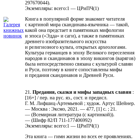
297670044).
Экземпляры: всего:1 — ЦРиПЧ(1)
Книга в популярной форме знакомит читателя
с картиной мира скандинава-язычника — такой,
какой она предстает в памятниках мифологии
и эпоса («Эдда» и саги), а также в памятниках
древнего изобразительного искусства
и религиозного культа, открытых археологами.
Культура германцев в эпоху Великого переселения
народов и скандинавов в эпоху викингов (варягов)
была непосредственно связана с культурой славян
и Руси, поэтому в книге сопоставлены мифы
и предания скандинавов и Древней Руси.
21.
Предания, сказки и мифы западных славян
:
[16+] / пер. на рус. яз., сост. и предисл.
Г. М. Лифшиц-Артемьевой ; худож. Артус Шейнер.
— Москва : Эксмо, 2021. — 477, [1] с. ; 21.
— (Всемирная литература (с картинкой)).
— (Шифр 82/П 711-177406992)
Экземпляры: всего:1 — ЦРиПЧ(1)
Эта книга — гимн жизни во всех ее проявлениях.