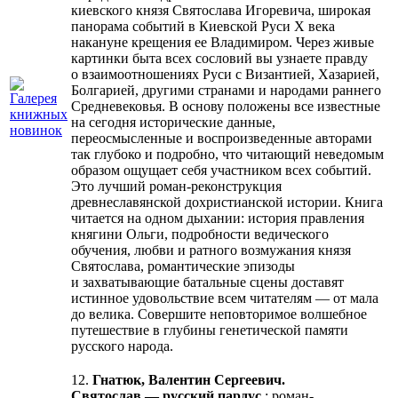
киевского князя Святослава Игоревича, широкая
панорама событий в Киевской Руси X века
накануне крещения ее Владимиром. Через живые
картинки быта всех сословий вы узнаете правду
о взаимоотношениях Руси с Византией, Хазарией,
Болгарией, другими странами и народами раннего
Средневековья. В основу положены все известные
на сегодня исторические данные,
переосмысленные и воспроизведенные авторами
так глубоко и подробно, что читающий неведомым
образом ощущает себя участником всех событий.
Это лучший роман-реконструкция
древнеславянской дохристианской истории. Книга
читается на одном дыхании: история правления
княгини Ольги, подробности ведического
обучения, любви и ратного возмужания князя
Святослава, романтические эпизоды
и захватывающие батальные сцены доставят
истинное удовольствие всем читателям — от мала
до велика. Совершите неповторимое волшебное
путешествие в глубины генетической памяти
русского народа.
12.
Гнатюк, Валентин Сергеевич.
Святослав — русский пардус
: роман-