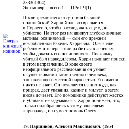
233361304)
Экземпляры: всего:1 — ЦРиПЧ(1)
После трехлетнего отсутствия бывший
полицейский Харри Холе воз вращается
в Норвегию, чтобы расследовать еще одно
убийство. На этот раз им движут глубоко личные
мотивы: обвиняемый — сын его прежней
возлюбленной Ракели. Харри знал Олега еще
ребенком и теперь готов разбиться в лепешку,
чтобы доказать его невиновность. Поскольку
убитый был наркодилером, Харри начинает поиски
в этом направлении. В ходе своего
неофициального расследования он узнает
о существовании таинственного человека,
заправляющего местной наркосетью. Его имени
никто не знает. Он появляется из ниоткуда, как
призрак, дает указания, казнит и милует, а затем
вновь исчезает. Его помощники действуют жестко
и убивают не задумываясь. Харри понимает, что,
только подобравшись к этому зловещему
«призраку», он сумеет помочь Олегу...
19.
Парщиков, Алексей Максимович. (1954-