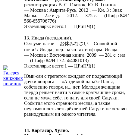
реконструкция / В. С. Гнатюк, Ю. В. Гнатюк.
— Москва : Амрита-Русь, 2012 . — Кн. 3 : Знак
Мары. — 2-е изд. — 2012. — 375 с. — (Шифр 84/Г
560-655706776)
Экземпляры: всего:1 — ЦРиПЧ(1)
13. Ивада (псевдоним).
О-ясуми насаи = お休みなさい = Спокойной
ночи! / Ивада ; пер. на яп. яз. и оформ. Ивада.
— Москва : Восточная книга, 2009. — 281 с. : ил.
— (Шифр 84/И 172-564081013)
Экземпляры: всего:1 — ЦРиПЧ(1)
Юми-сан с трепетом ожидает от подрастающей
дочки вопроса — «А где мой папа?» Папы,
собственно говоря, и... нет. Молодая женщина
твёрдо решает найти в самые кратчайшие сроки,
если не мужа себе, то папу для своей Сацуки.
События этого странного месяца, а также
неугомонность четырёхлетней Сацуки не оставят
равнодушным ни одного читателя.
14.
Кортасар, Хулио.