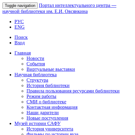
Портал интеллектуального центра
—
Toggle navigation
научной библиотеки им. Е.И. Овсянкина
РУС
ENG
Поиск
Вход
Главная
Новости
События
Виртуальные выставки
Научная библиотека
Структура
История библиотеки
Правила пользования ресурсами библиотеки
Режим работы
СМИ о библиотеке
Контактная информация
Наши дарители
Новые поступления
Музей истории САФУ
История университета
Фильмы по истории вуза