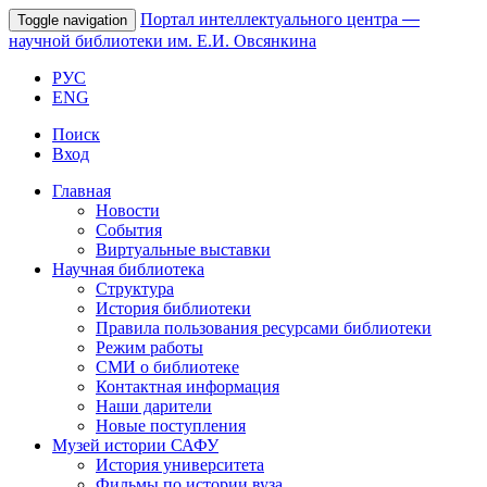
Портал интеллектуального центра
—
Toggle navigation
научной библиотеки им. Е.И. Овсянкина
РУС
ENG
Поиск
Вход
Главная
Новости
События
Виртуальные выставки
Научная библиотека
Структура
История библиотеки
Правила пользования ресурсами библиотеки
Режим работы
СМИ о библиотеке
Контактная информация
Наши дарители
Новые поступления
Музей истории САФУ
История университета
Фильмы по истории вуза