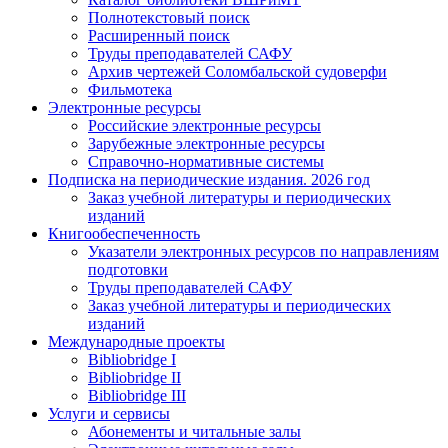
Полнотекстовый поиск
Расширенный поиск
Труды преподавателей САФУ
Архив чертежей Соломбальской судоверфи
Фильмотека
Электронные ресурсы
Российские электронные ресурсы
Зарубежные электронные ресурсы
Справочно-нормативные системы
Подписка на периодические издания. 2026 год
Заказ учебной литературы и периодических
изданий
Книгообеспеченность
Указатели электронных ресурсов по направлениям
подготовки
Труды преподавателей САФУ
Заказ учебной литературы и периодических
изданий
Международные проекты
Bibliobridge I
Bibliobridge II
Bibliobridge III
Услуги и сервисы
Абонементы и читальные залы