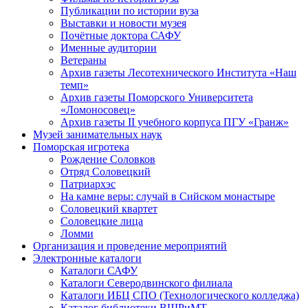
Публикации по истории вуза
Выставки и новости музея
Почётные доктора САФУ
Именные аудитории
Ветераны
Архив газеты Лесотехнического Института «Наш
темп»
Архив газеты Поморского Университета
«Ломоносовец»
Архив газеты II учебного корпуса ПГУ «Гранж»
Музей занимательных наук
Поморская игротека
Рождение Соловков
Отряд Соловецкий
Патриархэс
На камне веры: случай в Сийском монастыре
Соловецкий квартет
Соловецкие лица
Ломми
Организация и проведение мероприятий
Электронные каталоги
Каталоги САФУ
Каталоги Северодвинского филиала
Каталоги ИБЦ СПО (Технологического колледжа)
Каталог библиотеки ВШРиМТ