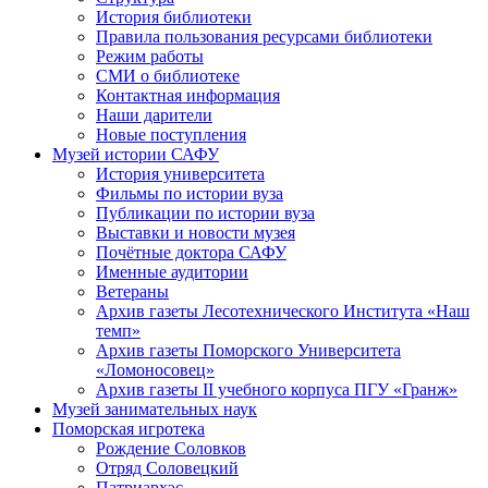
История библиотеки
Правила пользования ресурсами библиотеки
Режим работы
СМИ о библиотеке
Контактная информация
Наши дарители
Новые поступления
Музей истории САФУ
История университета
Фильмы по истории вуза
Публикации по истории вуза
Выставки и новости музея
Почётные доктора САФУ
Именные аудитории
Ветераны
Архив газеты Лесотехнического Института «Наш
темп»
Архив газеты Поморского Университета
«Ломоносовец»
Архив газеты II учебного корпуса ПГУ «Гранж»
Музей занимательных наук
Поморская игротека
Рождение Соловков
Отряд Соловецкий
Патриархэс