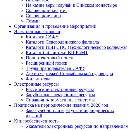
На камне веры: случай в Сийском монастыре
Соловецкий квартет
Соловецкие лица
Ломми
Организация и проведение мероприятий
Электронные каталоги
Каталоги САФУ
Каталоги Северодвинского филиала
Каталоги ИБЦ СПО (Технологического колледжа)
Каталог библиотеки ВШРиМТ
Полнотекстовый поиск
Расширенный поиск
Труды преподавателей САФУ
Архив чертежей Соломбальской судоверфи
Фильмотека
Электронные ресурсы
Российские электронные ресурсы
Зарубежные электронные ресурсы
Справочно-нормативные системы
Подписка на периодические издания. 2026 год
Заказ учебной литературы и периодических
изданий
Книгообеспеченность
Указатели электронных ресурсов по направлениям