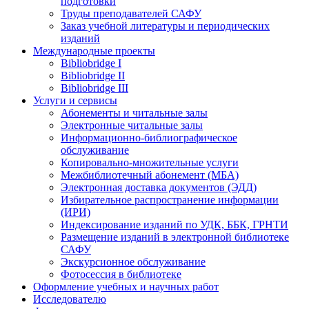
подготовки
Труды преподавателей САФУ
Заказ учебной литературы и периодических
изданий
Международные проекты
Bibliobridge I
Bibliobridge II
Bibliobridge III
Услуги и сервисы
Абонементы и читальные залы
Электронные читальные залы
Информационно-библиографическое
обслуживание
Копировально-множительные услуги
Межбиблиотечный абонемент (МБА)
Электронная доставка документов (ЭДД)
Избирательное распространение информации
(ИРИ)
Индексирование изданий по УДК, ББК, ГРНТИ
Размещение изданий в электронной библиотеке
САФУ
Экскурсионное обслуживание
Фотосессия в библиотеке
Оформление учебных и научных работ
Исследователю