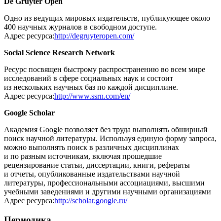
De Gruyter Open
Одно из ведущих мировых издательств, публикующее около
400 научных журналов в свободном доступе.
Адрес ресурса:
http://degruyteropen.com/
Social Science Research Network
Ресурс посвящен быстрому распространению во всем мире
исследований в сфере социальных наук и состоит
из нескольких научных баз по каждой дисциплине.
Адрес ресурса:
http://www.ssrn.com/en/
Google Scholar
Академия Google позволяет без труда выполнять обширный
поиск научной литературы. Используя единую форму запроса,
можно выполнять поиск в различных дисциплинах
и по разным источникам, включая прошедшие
рецензирование статьи, диссертации, книги, рефераты
и отчеты, опубликованные издательствами научной
литературы, профессиональными ассоциациями, высшими
учебными заведениями и другими научными организациями
Адрес ресурса:
http://scholar.google.ru/
Периодика