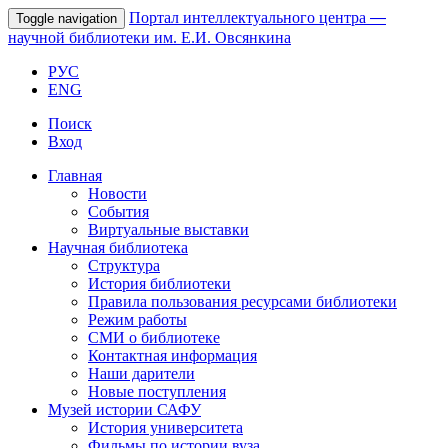
Портал интеллектуального центра
—
Toggle navigation
научной библиотеки им. Е.И. Овсянкина
РУС
ENG
Поиск
Вход
Главная
Новости
События
Виртуальные выставки
Научная библиотека
Структура
История библиотеки
Правила пользования ресурсами библиотеки
Режим работы
СМИ о библиотеке
Контактная информация
Наши дарители
Новые поступления
Музей истории САФУ
История университета
Фильмы по истории вуза