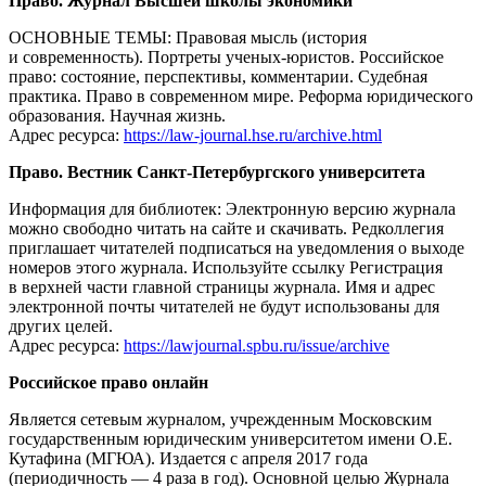
Право. Журнал Высшей школы экономики
ОСНОВНЫЕ ТЕМЫ: Правовая мысль (история
и современность). Портреты ученых-юристов. Российское
право: состояние, перспективы, комментарии. Судебная
практика. Право в современном мире. Реформа юридического
образования. Научная жизнь.
Адрес ресурса:
https://law-journal.hse.ru/archive.html
Право. Вестник Санкт-Петербургского университета
Информация для библиотек: Электронную версию журнала
можно свободно читать на сайте и скачивать. Редколлегия
приглашает читателей подписаться на уведомления о выходе
номеров этого журнала. Используйте ссылку Регистрация
в верхней части главной страницы журнала. Имя и адрес
электронной почты читателей не будут использованы для
других целей.
Адрес ресурса:
https://lawjournal.spbu.ru/issue/archive
Российское право онлайн
Является сетевым журналом, учрежденным Московским
государственным юридическим университетом имени О.Е.
Кутафина (МГЮА). Издается с апреля 2017 года
(периодичность — 4 раза в год). Основной целью Журнала