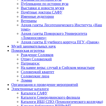
Публикации по истории вуза
Выставки и новости музея
Почётные доктора САФУ
Именные аудитории
Ветераны
Архив газеты Лесотехнического Института «Наш
темп»
Архив газеты Поморского Университета
«Ломоносовец»
Архив газеты II учебного корпуса ПГУ «Гранж»
Музей занимательных наук
Поморская игротека
Рождение Соловков
Отряд Соловецкий
Патриархэс
На камне веры: случай в Сийском монастыре
Соловецкий квартет
Соловецкие лица
Ломми
Организация и проведение мероприятий
Электронные каталоги
Каталоги САФУ
Каталоги Северодвинского филиала
Каталоги ИБЦ СПО (Технологического колледжа)
Каталог библиотеки ВШРиМТ