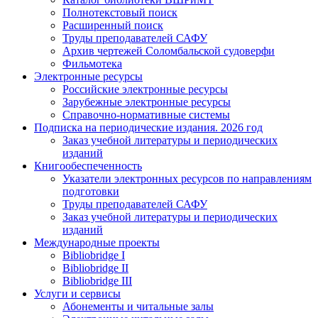
Полнотекстовый поиск
Расширенный поиск
Труды преподавателей САФУ
Архив чертежей Соломбальской судоверфи
Фильмотека
Электронные ресурсы
Российские электронные ресурсы
Зарубежные электронные ресурсы
Справочно-нормативные системы
Подписка на периодические издания. 2026 год
Заказ учебной литературы и периодических
изданий
Книгообеспеченность
Указатели электронных ресурсов по направлениям
подготовки
Труды преподавателей САФУ
Заказ учебной литературы и периодических
изданий
Международные проекты
Bibliobridge I
Bibliobridge II
Bibliobridge III
Услуги и сервисы
Абонементы и читальные залы