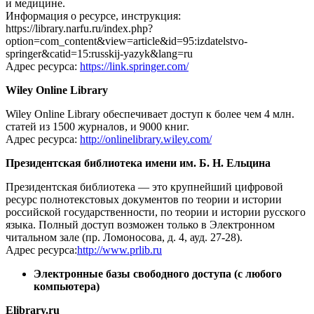
и медицине.
Информация о ресурсе, инструкция:
https://library.narfu.ru/index.php?
option=com_content&view=article&id=95:izdatelstvo-
springer&catid=15:russkij-yazyk&lang=ru
Адрес ресурса:
https://link.springer.com/
Wiley Online Library
Wiley Online Library обеспечивает доступ к более чем 4 млн.
статей из 1500 журналов, и 9000 книг.
Адрес ресурса:
http://onlinelibrary.wiley.com/
Президентская библиотека имени им. Б. Н. Ельцина
Президентская библиотека — это крупнейший цифровой
ресурс полнотекстовых документов по теории и истории
российской государственности, по теории и истории русского
языка. Полный доступ возможен только в Электронном
читальном зале (пр. Ломоносова, д. 4, ауд. 27-28).
Адрес ресурса:
http://www.prlib.ru
Электронные базы свободного доступа (с любого
компьютера)
Elibrary.ru