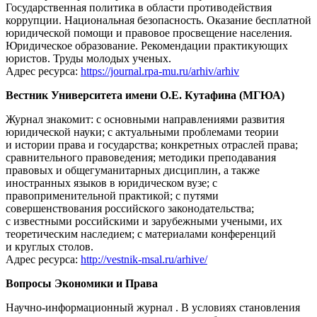
Государственная политика в области противодействия
коррупции. Национальная безопасность. Оказание бесплатной
юридической помощи и правовое просвещение населения.
Юридическое образование. Рекомендации практикующих
юристов. Труды молодых ученых.
Адрес ресурса:
https://journal.rpa-mu.ru/arhiv/arhiv
Вестник Университета имени О.Е. Кутафина (МГЮА)
Журнал знакомит: с основными направлениями развития
юридической науки; с актуальными проблемами теории
и истории права и государства; конкретных отраслей права;
сравнительного правоведения; методики преподавания
правовых и общегуманитарных дисциплин, а также
иностранных языков в юридическом вузе; с
правоприменительной практикой; с путями
совершенствования российского законодательства;
с известными российскими и зарубежными учеными, их
теоретическим наследием; с материалами конференций
и круглых столов.
Адрес ресурса:
http://vestnik-msal.ru/arhive/
Вопросы Экономики и Права
Научно-информационный журнал . В условиях становления