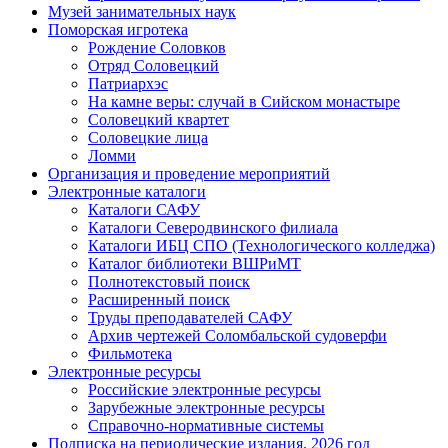
Музей занимательных наук
Поморская игротека
Рождение Соловков
Отряд Соловецкий
Патриархэс
На камне веры: случай в Сийском монастыре
Соловецкий квартет
Соловецкие лица
Ломми
Организация и проведение мероприятий
Электронные каталоги
Каталоги САФУ
Каталоги Северодвинского филиала
Каталоги ИБЦ СПО (Технологического колледжа)
Каталог библиотеки ВШРиМТ
Полнотекстовый поиск
Расширенный поиск
Труды преподавателей САФУ
Архив чертежей Соломбальской судоверфи
Фильмотека
Электронные ресурсы
Российские электронные ресурсы
Зарубежные электронные ресурсы
Справочно-нормативные системы
Подписка на периодические издания. 2026 год