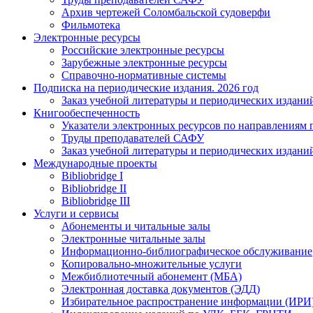
Архив чертежей Соломбальской судоверфи
Фильмотека
Электронные ресурсы
Российские электронные ресурсы
Зарубежные электронные ресурсы
Справочно-нормативные системы
Подписка на периодические издания. 2026 год
Заказ учебной литературы и периодических издани
Книгообеспеченность
Указатели электронных ресурсов по направлениям 
Труды преподавателей САФУ
Заказ учебной литературы и периодических издани
Международные проекты
Bibliobridge I
Bibliobridge II
Bibliobridge III
Услуги и сервисы
Абонементы и читальные залы
Электронные читальные залы
Информационно-библиографическое обслуживание
Копировально-множительные услуги
Межбиблиотечный абонемент (МБА)
Электронная доставка документов (ЭДД)
Избирательное распространение информации (ИРИ