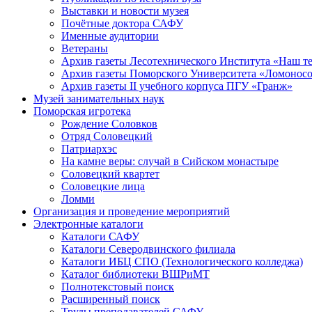
Выставки и новости музея
Почётные доктора САФУ
Именные аудитории
Ветераны
Архив газеты Лесотехнического Института «Наш т
Архив газеты Поморского Университета «Ломонос
Архив газеты II учебного корпуса ПГУ «Гранж»
Музей занимательных наук
Поморская игротека
Рождение Соловков
Отряд Соловецкий
Патриархэс
На камне веры: случай в Сийском монастыре
Соловецкий квартет
Соловецкие лица
Ломми
Организация и проведение мероприятий
Электронные каталоги
Каталоги САФУ
Каталоги Северодвинского филиала
Каталоги ИБЦ СПО (Технологического колледжа)
Каталог библиотеки ВШРиМТ
Полнотекстовый поиск
Расширенный поиск
Труды преподавателей САФУ