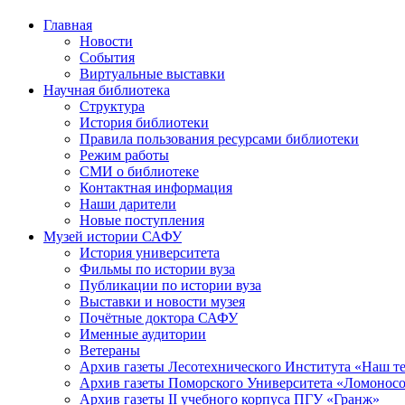
Главная
Новости
События
Виртуальные выставки
Научная библиотека
Структура
История библиотеки
Правила пользования ресурсами библиотеки
Режим работы
СМИ о библиотеке
Контактная информация
Наши дарители
Новые поступления
Музей истории САФУ
История университета
Фильмы по истории вуза
Публикации по истории вуза
Выставки и новости музея
Почётные доктора САФУ
Именные аудитории
Ветераны
Архив газеты Лесотехнического Института «Наш т
Архив газеты Поморского Университета «Ломонос
Архив газеты II учебного корпуса ПГУ «Гранж»