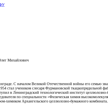
АФУ
Олег Михайлович
нинграде. С началом Великой Отечественной войны его семью эв
 1954 стал учеником слесаря Фурмановской ткацкопрядильной ф
оступил в Ленинградский технологический институт целлюлозн
ледователя по специальности «Физическая химия высокомолекул
ером-химиком Архангельского целлюлозно-бумажного комбината.