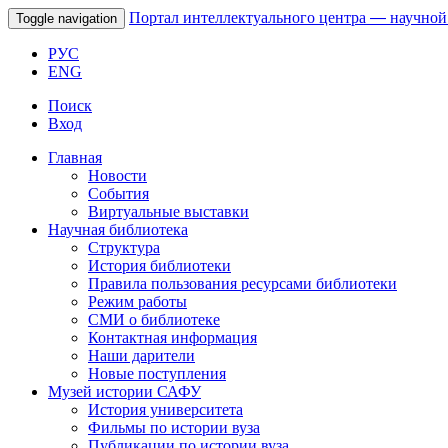
Портал интеллектуального центра
—
научной
Toggle navigation
РУС
ENG
Поиск
Вход
Главная
Новости
События
Виртуальные выставки
Научная библиотека
Структура
История библиотеки
Правила пользования ресурсами библиотеки
Режим работы
СМИ о библиотеке
Контактная информация
Наши дарители
Новые поступления
Музей истории САФУ
История университета
Фильмы по истории вуза
Публикации по истории вуза