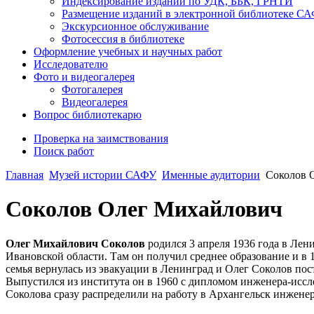
Индексирование изданий по УДК, ББК, ГРНТИ
Размещение изданий в электронной библиотеке С
Экскурсионное обслуживание
Фотосессия в библиотеке
Оформление учебных и научных работ
Исследователю
Фото и видеогалерея
Фотогалерея
Видеогалерея
Вопрос библиотекарю
Проверка на заимствования
Поиск работ
Главная
Музей истории САФУ
Именные аудитории
Соколов 
Соколов Олег Михайлович
Олег Михайлович Соколов
родился 3 апреля 1936 года в Ле
Ивановской области. Там он получил среднее образование и в
семья вернулась из эвакуации в Ленинград и Олег Соколов п
Выпустился из института он в 1960 с дипломом инженера-исс
Соколова сразу распределили на работу в Архангельск инжен