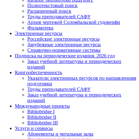
Полнотекстовый поиск
Расширенный поиск
Труды преподавателей САФУ
Архив чертежей Соломбальской судоверфи
Фильмотека
Электронные ресурсы
Российские электронные ресурсы
Зарубежные электронные ресурсы
Справочно-нормативные системы
Подписка на периодические издания. 2026 год
Заказ учебной литературы и периодических
изданий
Книгообеспеченность
Указатели электронных ресурсов по направлениям
подготовки
Труды преподавателей САФУ
Заказ учебной литературы и периодических
изданий
Международные проекты
Bibliobridge I
Bibliobridge II
Bibliobridge III
Услуги и сервисы
Абонементы и читальные залы