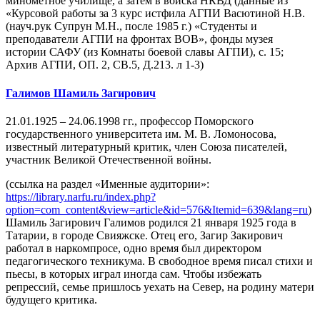
минометное училище, а затем в войска НКВД (данные из
«Курсовой работы за 3 курс истфила АГПИ Васютиной Н.В.
(науч.рук Супрун М.Н., после 1985 г.) «Студенты и
преподаватели АГПИ на фронтах ВОВ», фонды музея
истории САФУ (из Комнаты боевой славы АГПИ), с. 15;
Архив АГПИ, ОП. 2, СВ.5, Д.213. л 1-3)
Галимов Шамиль Загирович
21.01.1925 – 24.06.1998 гг., профессор Поморского
государственного университета им. М. В. Ломоносова,
известный литературный критик, член Союза писателей,
участник Великой Отечественной войны.
(ссылка на раздел «Именные аудитории»:
https://library.narfu.ru/index.php?
option=com_content&view=article&id=576&Itemid=639&lang=ru
)
Шамиль Загирович Галимов родился 21 января 1925 года в
Татарии, в городе Свияжске. Отец его, Загир Закирович
работал в наркомпросе, одно время был директором
педагогического техникума. В свободное время писал стихи и
пьесы, в которых играл иногда сам. Чтобы избежать
репрессий, семье пришлось уехать на Север, на родину матери
будущего критика.