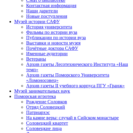
СМИ о библиотеке
Контактная информация
Наши дарители
Новые поступления
Музей истории САФУ
История университета
Фильмы по истории вуза
Публикации по истории вуза
Выставки и новости музея
Почётные доктора САФУ
Именные аудитории
Ветераны
Архив газеты Лесотехнического Института «Наш
темп»
Архив газеты Поморского Университета
«Ломоносовец»
Архив газеты II учебного корпуса ПГУ «Гранж»
Музей занимательных наук
Поморская игротека
Рождение Соловков
Отряд Соловецкий
Патриархэс
На камне веры: случай в Сийском монастыре
Соловецкий квартет
Соловецкие лица