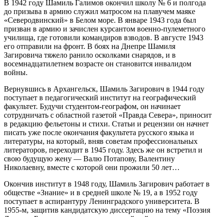
В 1942 году Шамиль Галимов окончил школу № 6 и полгода
до призыва в армию служил матросом на плавучем маяке
«Северодвинский» в Белом море. В январе 1943 года был
призван в армию и зачислен курсантом военно-пулеметного
училища, где готовили командиров взводов. В августе 1943
его отправили на фронт. В боях на Днепре Шамиля
Загировича тяжело ранило осколками снарядов, и в
восемнадцатилетнем возрасте он становится инвалидом
войны.
Вернувшись в Архангельск, Шамиль Загирович в 1944 году
поступает в педагогический институт на географический
факультет. Будучи студентом-географом, он начинает
сотрудничать с областной газетой «Правда Севера», приносит
в редакцию фельетоны и стихи. Статьи и рецензии он начнет
писать уже после окончания факультета русского языка и
литературы, на который, вняв советам профессиональных
литераторов, переходит в 1945 году. Здесь же он встретил и
свою будущую жену — Валю Потапову, Валентину
Николаевну, вместе с которой они прожили 50 лет…
Окончив институт в 1948 году, Шамиль Загирович работает в
обществе «Знание» и в средней школе № 19, а в 1952 году
поступает в аспирантуру Ленинградского университета. В
1955-м, защитив кандидатскую диссертацию на тему «Поэзия