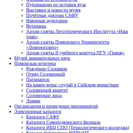
Публикации по истории вуза
Выставки и новости музея
Почётные доктора САФУ
Именные аудитории
Ветераны
Архив газеты Лесотехнического Института «Наш
темп»
Архив газеты Поморского Университета
«Ломоносовец»
Архив газеты II учебного корпуса ПГУ «Гранж»
Музей занимательных наук
Поморская игротека
Рождение Соловков
Отряд Соловецкий
Патриархэс
На камне веры: случай в Сийском монастыре
Соловецкий квартет
Соловецкие лица
Ломми
Организация и проведение мероприятий
Электронные каталоги
Каталоги САФУ
Каталоги Северодвинского филиала
Каталоги ИБЦ СПО (Технологического колледжа)
Каталог библиотеки ВШРиМТ