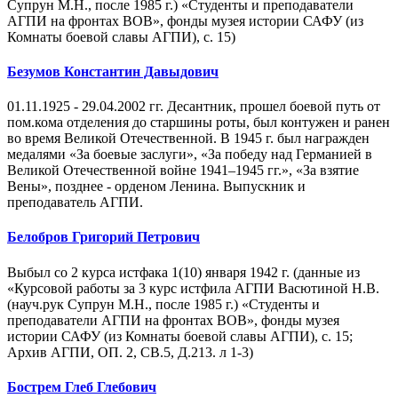
Супрун М.Н., после 1985 г.) «Студенты и преподаватели
АГПИ на фронтах ВОВ», фонды музея истории САФУ (из
Комнаты боевой славы АГПИ), с. 15)
Безумов Константин Давыдович
01.11.1925 - 29.04.2002 гг. Десантник, прошел боевой путь от
пом.кома отделения до старшины роты, был контужен и ранен
во время Великой Отечественной. В 1945 г. был награжден
медалями «За боевые заслуги», «За победу над Германией в
Великой Отечественной войне 1941–1945 гг.», «За взятие
Вены», позднее - орденом Ленина. Выпускник и
преподаватель АГПИ.
Белобров Григорий Петрович
Выбыл со 2 курса истфака 1(10) января 1942 г. (данные из
«Курсовой работы за 3 курс истфила АГПИ Васютиной Н.В.
(науч.рук Супрун М.Н., после 1985 г.) «Студенты и
преподаватели АГПИ на фронтах ВОВ», фонды музея
истории САФУ (из Комнаты боевой славы АГПИ), с. 15;
Архив АГПИ, ОП. 2, СВ.5, Д.213. л 1-3)
Бострем Глеб Глебович