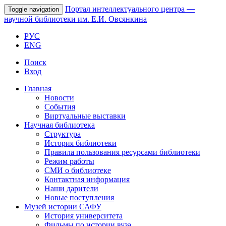
Портал интеллектуального центра
—
Toggle navigation
научной библиотеки им. Е.И. Овсянкина
РУС
ENG
Поиск
Вход
Главная
Новости
События
Виртуальные выставки
Научная библиотека
Структура
История библиотеки
Правила пользования ресурсами библиотеки
Режим работы
СМИ о библиотеке
Контактная информация
Наши дарители
Новые поступления
Музей истории САФУ
История университета
Фильмы по истории вуза