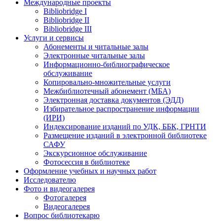
Международные проекты
Bibliobridge I
Bibliobridge II
Bibliobridge III
Услуги и сервисы
Абонементы и читальные залы
Электронные читальные залы
Информационно-библиографическое
обслуживание
Копировально-множительные услуги
Межбиблиотечный абонемент (МБА)
Электронная доставка документов (ЭДД)
Избирательное распространение информации
(ИРИ)
Индексирование изданий по УДК, ББК, ГРНТИ
Размещение изданий в электронной библиотеке
САФУ
Экскурсионное обслуживание
Фотосессия в библиотеке
Оформление учебных и научных работ
Исследователю
Фото и видеогалерея
Фотогалерея
Видеогалерея
Вопрос библиотекарю