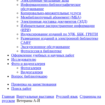
Электронные читальные залы
Информационно-библиографическое
обслуживание
Копировально-множительные услуги
Межбиблиотечный абонемент (МБА)
Электронная доставка документов (ЭДД)
Избирательное распространение информации
(ИРИ)
Индексирование изданий по УДК, ББК, ГРНТИ
Размещение изданий в электронной библиотеке
САФУ
Экскурсионное обслуживание
Фотосессия в библиотеке
Оформление учебных и научных работ
Исследователю
Фото и видеогалерея
Фотогалерея
Видеогалерея
Вопрос библиотекарю
Проверка на заимствования
Поиск работ
Главная
Виртуальные выставки
Русский язык
Страницы на
русском
Ветераны А-Й