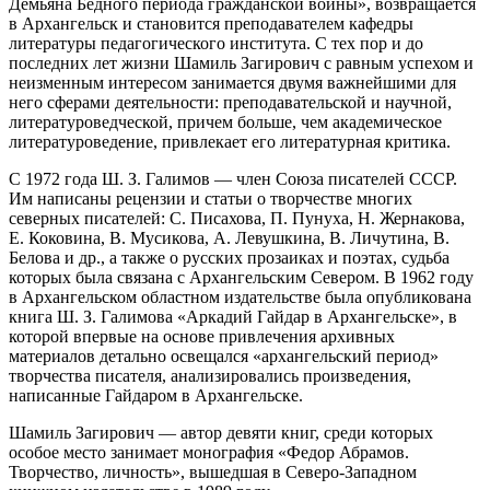
Демьяна Бедного периода гражданской войны», возвращается
в Архангельск и становится преподавателем кафедры
литературы педагогического института. С тех пор и до
последних лет жизни Шамиль Загирович с равным успехом и
неизменным интересом занимается двумя важнейшими для
него сферами деятельности: преподавательской и научной,
литературоведческой, причем больше, чем академическое
литературоведение, привлекает его литературная критика.
С 1972 года Ш. З. Галимов — член Союза писателей СССР.
Им написаны рецензии и статьи о творчестве многих
северных писателей: С. Писахова, П. Пунуха, Н. Жернакова,
Е. Коковина, В. Мусикова, А. Левушкина, В. Личутина, В.
Белова и др., а также о русских прозаиках и поэтах, судьба
которых была связана с Архангельским Севером. В 1962 году
в Архангельском областном издательстве была опубликована
книга Ш. З. Галимова «Аркадий Гайдар в Архангельске», в
которой впервые на основе привлечения архивных
материалов детально освещался «архангельский период»
творчества писателя, анализировались произведения,
написанные Гайдаром в Архангельске.
Шамиль Загирович — автор девяти книг, среди которых
особое место занимает монография «Федор Абрамов.
Творчество, личность», вышедшая в Северо-Западном