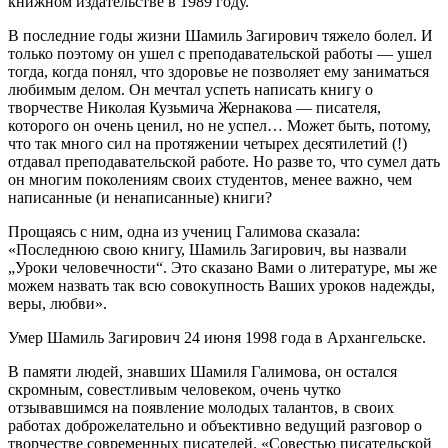
книжном издательстве в 1989 году.
В последние годы жизни Шамиль Загирович тяжело болел. И
только поэтому он ушел с преподавательской работы — ушел
тогда, когда понял, что здоровье не позволяет ему заниматься
любимым делом. Он мечтал успеть написать книгу о
творчестве Николая Кузьмича Жернакова — писателя,
которого он очень ценил, но не успел… Может быть, потому,
что так много сил на протяжении четырех десятилетий (!)
отдавал преподавательской работе. Но разве то, что сумел дать
он многим поколениям своих студентов, менее важно, чем
написанные (и ненаписанные) книги?
Прощаясь с ним, одна из учениц Галимова сказала:
«Последнюю свою книгу, Шамиль Загирович, вы назвали
„Уроки человечности“. Это сказано Вами о литературе, мы же
можем назвать так всю совокупность Ваших уроков надежды,
веры, любви».
Умер Шамиль Загирович 24 июня 1998 года в Архангельске.
В памяти людей, знавших Шамиля Галимова, он остался
скромным, совестливым человеком, очень чутко
отзывавшимся на появление молодых талантов, в своих
работах доброжелательно и объективно ведущий разговор о
творчестве современных писателей. «Совестью писательской