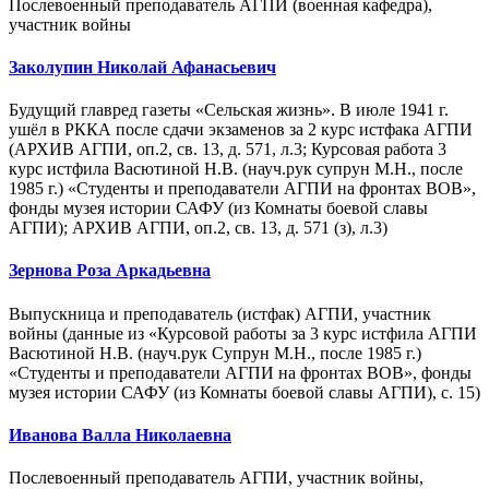
Послевоенный преподаватель АГПИ (военная кафедра),
участник войны
Заколупин Николай Афанасьевич
Будущий главред газеты «Сельская жизнь». В июле 1941 г.
ушёл в РККА после сдачи экзаменов за 2 курс истфака АГПИ
(АРХИВ АГПИ, оп.2, св. 13, д. 571, л.3; Курсовая работа 3
курс истфила Васютиной Н.В. (науч.рук супрун М.Н., после
1985 г.) «Студенты и преподаватели АГПИ на фронтах ВОВ»,
фонды музея истории САФУ (из Комнаты боевой славы
АГПИ); АРХИВ АГПИ, оп.2, св. 13, д. 571 (з), л.3)
Зернова Роза Аркадьевна
Выпускница и преподаватель (истфак) АГПИ, участник
войны (данные из «Курсовой работы за 3 курс истфила АГПИ
Васютиной Н.В. (науч.рук Супрун М.Н., после 1985 г.)
«Студенты и преподаватели АГПИ на фронтах ВОВ», фонды
музея истории САФУ (из Комнаты боевой славы АГПИ), с. 15)
Иванова Валла Николаевна
Послевоенный преподаватель АГПИ, участник войны,