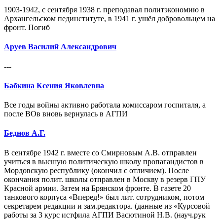
1903-1942, с сентября 1938 г. преподавал политэкономию в
Архангельском пединституте, в 1941 г. ушёл добровольцем на
фронт. Погиб
Аруев Василий Александрович
---
Бабкина Ксения Яковлевна
Все годы войны активно работала комиссаром госпиталя, а
после ВОв вновь вернулась в АГПИ
Беднов А.Г.
В сентябре 1942 г. вместе со Смирновым А.В. отправлен
учиться в высшую политическую школу пропагандистов в
Мордовскую республику (окончил с отличием). После
окончания полит. школы отправлен в Москву в резерв ГПУ
Красной армии. Затем на Брянском фронте. В газете 20
танкового корпуса «Вперед!» был лит. сотрудником, потом
секретарем редакции и зам.редактора. (данные из «Курсовой
работы за 3 курс истфила АГПИ Васютиной Н.В. (науч.рук