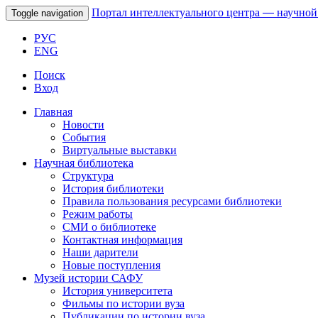
Портал интеллектуального центра
—
научной
Toggle navigation
РУС
ENG
Поиск
Вход
Главная
Новости
События
Виртуальные выставки
Научная библиотека
Структура
История библиотеки
Правила пользования ресурсами библиотеки
Режим работы
СМИ о библиотеке
Контактная информация
Наши дарители
Новые поступления
Музей истории САФУ
История университета
Фильмы по истории вуза
Публикации по истории вуза