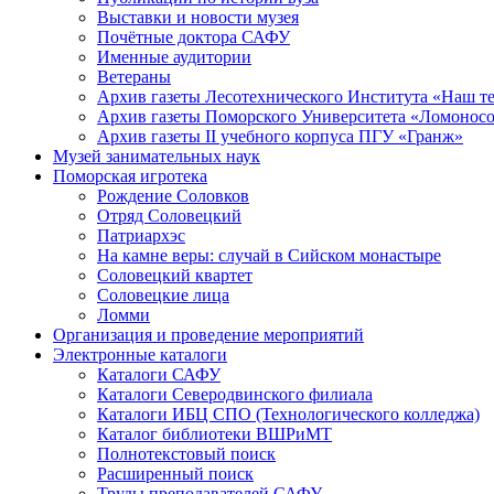
Выставки и новости музея
Почётные доктора САФУ
Именные аудитории
Ветераны
Архив газеты Лесотехнического Института «Наш т
Архив газеты Поморского Университета «Ломонос
Архив газеты II учебного корпуса ПГУ «Гранж»
Музей занимательных наук
Поморская игротека
Рождение Соловков
Отряд Соловецкий
Патриархэс
На камне веры: случай в Сийском монастыре
Соловецкий квартет
Соловецкие лица
Ломми
Организация и проведение мероприятий
Электронные каталоги
Каталоги САФУ
Каталоги Северодвинского филиала
Каталоги ИБЦ СПО (Технологического колледжа)
Каталог библиотеки ВШРиМТ
Полнотекстовый поиск
Расширенный поиск
Труды преподавателей САФУ