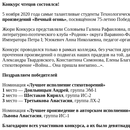
Конкурс чтецов состоялся!
5 ноября 2020 года самые талантливые студенты Технологичес
произведений «Вечный огонь»
, посвящённом 75-летию Побед
Жюри Конкурса представляли Соловьева Галина Рафаиловна, пр
литературно-поэтического клуба «Родник» округа Варавино-Фа
Императора Петра I; Усюкевич Анна Николаевна, педагог-орга
Конкурс проводился только в рамках колледжа, без участия дру
прочтения произведений о подвигах наших прадедов на той, д
Александра Твардовского, Константина Симонова, Елены Благ
стихотворение «Война... Она пришла внезапно...».
Поздравляем победителей
Номинация
«Лучшее исполнение стихотворений»
1
место —
Доильницын Андрей
, группа ЭМ-1
2
место —
Шестаков Кирилл
, группа ИС-2
3
место —
Третьякова Анастасия
, группа ЛХ-2
Номинация
«Лучшее произведение в авторском исполнении
Львова Анастасия
, группа ИС-1
Благодарим всех участников конкурса, а их было девятнадц