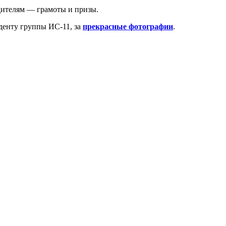
дителям — грамоты и призы.
уденту группы ИС-11, за
прекрасные фотографии
.