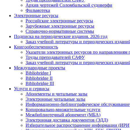
Архив чертежей Соломбальской судоверфи
Фильмотека
Электронные ресурсы
Российские электронные ресурсы
Зарубежные электронные ресурсы
Справочно-нормативные системы
Подписка на периодические издания. 2026 год
Заказ учебной литературы и периодических издани
Книгообеспеченность
Указатели электронных ресурсов по направлениям 
Труды преподавателей САФУ
Заказ учебной литературы и периодических издани
Международные проекты
Bibliobridge I
Bibliobridge II
Bibliobridge III
Услуги и сервисы
Абонементы и читальные залы
Электронные читальные залы
Информационно-библиографическое обслуживание
Копировально-множительные услуги
Межбиблиотечный абонемент (МБА)
Электронная доставка документов (ЭДД)
Избирательное распространение информации (ИРИ