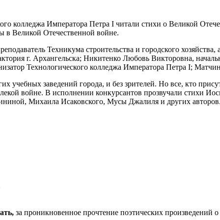
кого колледжа Императора Петра I читали стихи о Великой Отеч
ы в Великой Отечественной войне.
еподаватель Техникума строительства и городского хозяйства, 
ктория г. Архангельска; Никитенко Любовь Викторовна, началь
низатор Технологического колледжа Императора Петра I; Матчи
гих учебных заведений города, и без зрителей. Но все, кто при
алекой войне. В исполнении конкурсантов прозвучали стихи Иос
ининой, Михаила Исаковского, Мусы Джалиля и других авторов.
»
ать,
за проникновенное прочтение поэтических произведений о в