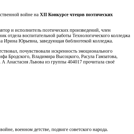
ественной войне на
XII Конкурсе чтецов поэтических
автор и исполнитель поэтических произведений, член
ник отдела воспитательной работы Технологического колледжа
на Ирина Юрьевна, заведующая библиотекой колледжа.
сутствовал, почувствовали искренность эмоционального
ифа Бродского, Владимира Высоцкого, Расула Гамзатова,
 А Анастасия Львова из группы 404017 прочитала своё
ойне, военном детстве, подвиге советского народа.