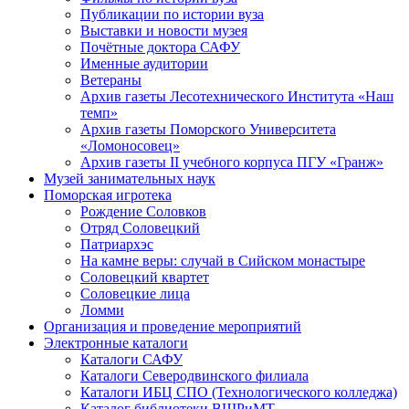
Публикации по истории вуза
Выставки и новости музея
Почётные доктора САФУ
Именные аудитории
Ветераны
Архив газеты Лесотехнического Института «Наш
темп»
Архив газеты Поморского Университета
«Ломоносовец»
Архив газеты II учебного корпуса ПГУ «Гранж»
Музей занимательных наук
Поморская игротека
Рождение Соловков
Отряд Соловецкий
Патриархэс
На камне веры: случай в Сийском монастыре
Соловецкий квартет
Соловецкие лица
Ломми
Организация и проведение мероприятий
Электронные каталоги
Каталоги САФУ
Каталоги Северодвинского филиала
Каталоги ИБЦ СПО (Технологического колледжа)
Каталог библиотеки ВШРиМТ