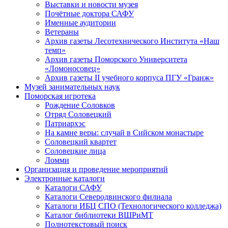
Выставки и новости музея
Почётные доктора САФУ
Именные аудитории
Ветераны
Архив газеты Лесотехнического Института «Наш
темп»
Архив газеты Поморского Университета
«Ломоносовец»
Архив газеты II учебного корпуса ПГУ «Гранж»
Музей занимательных наук
Поморская игротека
Рождение Соловков
Отряд Соловецкий
Патриархэс
На камне веры: случай в Сийском монастыре
Соловецкий квартет
Соловецкие лица
Ломми
Организация и проведение мероприятий
Электронные каталоги
Каталоги САФУ
Каталоги Северодвинского филиала
Каталоги ИБЦ СПО (Технологического колледжа)
Каталог библиотеки ВШРиМТ
Полнотекстовый поиск