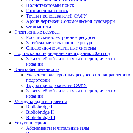
Полнотекстовый поиск
Расширенный поиск
Труды преподавателей САФУ
Архив чертежей Соломбальской судоверфи
Фильмотека
Электронные ресурсы
Российские электронные ресурсы
Зарубежные электронные ресурсы
Справочно-нормативные системы
Подписка на периодические издания. 2026 год
Заказ учебной литературы и периодических
изданий
Книгообеспеченность
Указатели электронных ресурсов по направлениям
подготовки
Труды преподавателей САФУ
Заказ учебной литературы и периодических
изданий
Международные проекты
Bibliobridge I
Bibliobridge II
Bibliobridge III
Услуги и сервисы
Абонементы и читальные залы