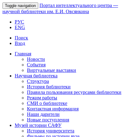
Портал интеллектуального центра
—
Toggle navigation
научной библиотеки им. Е.И. Овсянкина
РУС
ENG
Поиск
Вход
Главная
Новости
События
Виртуальные выставки
Научная библиотека
Структура
История библиотеки
Правила пользования ресурсами библиотеки
Режим работы
СМИ о библиотеке
Контактная информация
Наши дарители
Новые поступления
Музей истории САФУ
История университета
Фильмы по истории вуза