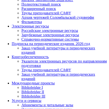
Полнотекстовый поиск
Расширенный поиск
Труды преподавателей САФУ
Архив чертежей Соломбальской судоверфи
Фильмотека
Электронные ресурсы
Российские электронные ресурсы
Зарубежные электронные ресурсы
Справочно-нормативные системы
Подписка на периодические издания. 2026 год
Заказ учебной литературы и периодических
изданий
Книгообеспеченность
Указатели электронных ресурсов по направлениям
подготовки
Труды преподавателей САФУ
Заказ учебной литературы и периодических
изданий
Международные проекты
Bibliobridge I
Bibliobridge II
Bibliobridge III
Услуги и сервисы
Абонементы и читальные залы