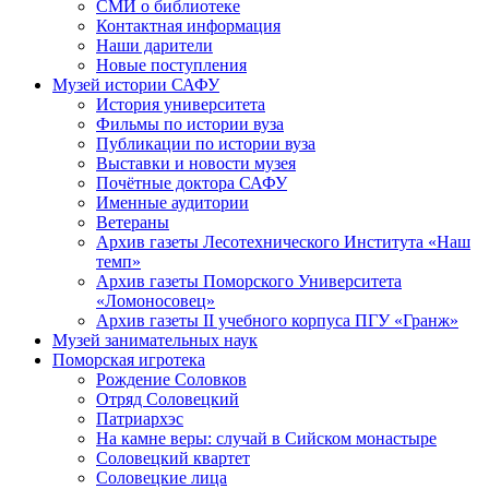
СМИ о библиотеке
Контактная информация
Наши дарители
Новые поступления
Музей истории САФУ
История университета
Фильмы по истории вуза
Публикации по истории вуза
Выставки и новости музея
Почётные доктора САФУ
Именные аудитории
Ветераны
Архив газеты Лесотехнического Института «Наш
темп»
Архив газеты Поморского Университета
«Ломоносовец»
Архив газеты II учебного корпуса ПГУ «Гранж»
Музей занимательных наук
Поморская игротека
Рождение Соловков
Отряд Соловецкий
Патриархэс
На камне веры: случай в Сийском монастыре
Соловецкий квартет
Соловецкие лица