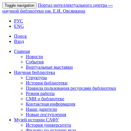
Портал интеллектуального центра
—
Toggle navigation
научной библиотеки им. Е.И. Овсянкина
РУС
ENG
Поиск
Вход
Главная
Новости
События
Виртуальные выставки
Научная библиотека
Структура
История библиотеки
Правила пользования ресурсами библиотеки
Режим работы
СМИ о библиотеке
Контактная информация
Наши дарители
Новые поступления
Музей истории САФУ
История университета
Фильмы по истории вуза