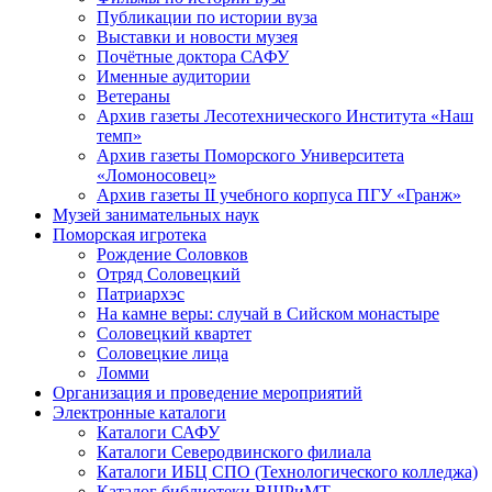
Публикации по истории вуза
Выставки и новости музея
Почётные доктора САФУ
Именные аудитории
Ветераны
Архив газеты Лесотехнического Института «Наш
темп»
Архив газеты Поморского Университета
«Ломоносовец»
Архив газеты II учебного корпуса ПГУ «Гранж»
Музей занимательных наук
Поморская игротека
Рождение Соловков
Отряд Соловецкий
Патриархэс
На камне веры: случай в Сийском монастыре
Соловецкий квартет
Соловецкие лица
Ломми
Организация и проведение мероприятий
Электронные каталоги
Каталоги САФУ
Каталоги Северодвинского филиала
Каталоги ИБЦ СПО (Технологического колледжа)
Каталог библиотеки ВШРиМТ