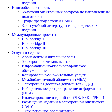
изданий
Книгообеспеченность
Указатели электронных ресурсов по направлениям
подготовки
Труды преподавателей САФУ
Заказ учебной литературы и периодических
изданий
Международные проекты
Bibliobridge I
Bibliobridge II
Bibliobridge III
Услуги и сервисы
Абонементы и читальные залы
Электронные читальные залы
Информационно-библиографическое
обслуживание
Копировально-множительные услуги
Межбиблиотечный абонемент (МБА)
Электронная доставка документов (ЭДД)
Избирательное распространение информации
(ИРИ)
Индексирование изданий по УДК, ББК, ГРНТИ
Размещение изданий в электронной библиотеке
САФУ
Экскурсионное обслуживание