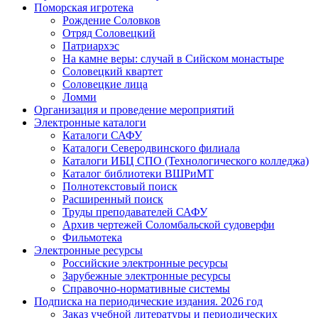
Поморская игротека
Рождение Соловков
Отряд Соловецкий
Патриархэс
На камне веры: случай в Сийском монастыре
Соловецкий квартет
Соловецкие лица
Ломми
Организация и проведение мероприятий
Электронные каталоги
Каталоги САФУ
Каталоги Северодвинского филиала
Каталоги ИБЦ СПО (Технологического колледжа)
Каталог библиотеки ВШРиМТ
Полнотекстовый поиск
Расширенный поиск
Труды преподавателей САФУ
Архив чертежей Соломбальской судоверфи
Фильмотека
Электронные ресурсы
Российские электронные ресурсы
Зарубежные электронные ресурсы
Справочно-нормативные системы
Подписка на периодические издания. 2026 год
Заказ учебной литературы и периодических