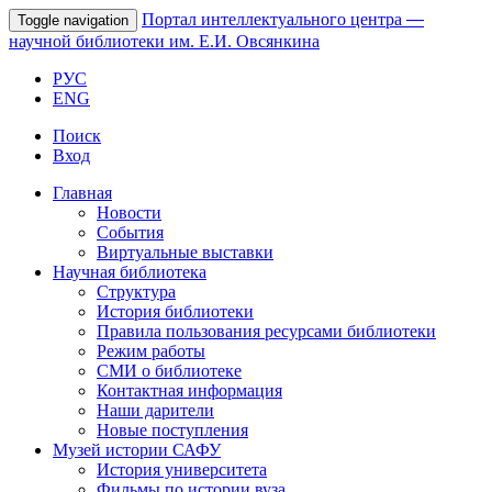
Портал интеллектуального центра
—
Toggle navigation
научной библиотеки им. Е.И. Овсянкина
РУС
ENG
Поиск
Вход
Главная
Новости
События
Виртуальные выставки
Научная библиотека
Структура
История библиотеки
Правила пользования ресурсами библиотеки
Режим работы
СМИ о библиотеке
Контактная информация
Наши дарители
Новые поступления
Музей истории САФУ
История университета
Фильмы по истории вуза