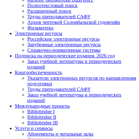
Полнотекстовый поиск
Расширенный поиск
Труды преподавателей САФУ
Архив чертежей Соломбальской судоверфи
Фильмотека
Электронные ресурсы
Российские электронные ресурсы
Зарубежные электронные ресурсы
Справочно-нормативные системы
Подписка на периодические издания. 2026 год
Заказ учебной литературы и периодических
изданий
Книгообеспеченность
Указатели электронных ресурсов по направлениям
подготовки
Труды преподавателей САФУ
Заказ учебной литературы и периодических
изданий
Международные проекты
Bibliobridge I
Bibliobridge II
Bibliobridge III
Услуги и сервисы
Абонементы и читальные залы