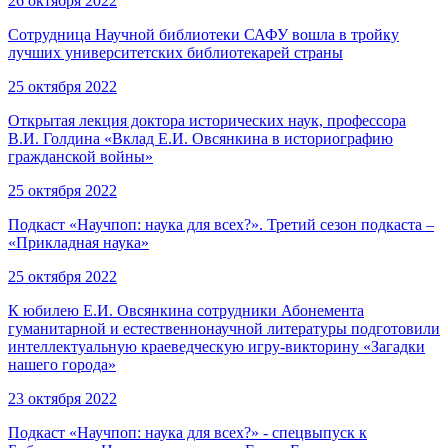
26 октября 2022
Сотрудница Научной библиотеки САФУ вошла в тройку
лучших университетских библиотекарей страны
25 октября 2022
Открытая лекция доктора исторических наук, профессора
В.И. Голдина «Вклад Е.И. Овсянкина в историографию
гражданской войны»
25 октября 2022
Подкаст «Научпоп: наука для всех?». Третий сезон подкаста –
«Прикладная наука»
25 октября 2022
К юбилею Е.И. Овсянкина сотрудники Абонемента
гуманитарной и естественнонаучной литературы подготовили
интеллектуальную краеведческую игру-викторину «Загадки
нашего города»
23 октября 2022
Подкаст «Научпоп: наука для всех?» - спецвыпуск к