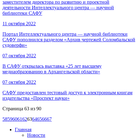
заместителем директора по развитию и проектной
деятельности Интеллектуального центра — научной
библиотеки САФУ
11 октября 2022
Портал Интеллектуального центра — научной библиотеки
САФУ пополнился разделом «Архив чертежей Соломбальской
судоверфи»
07 октября 2022
В САФУ открылась выставка «25 лет высшему
медиаобразованию в Архангельской области»
07 октября 2022
САФУ предоставлен тестовый доступ к электронным книгам
издательства «Проспект науки»
Страница 63 из 90
58
59
60
61
62
63
64
65
66
67
Главная
Новости