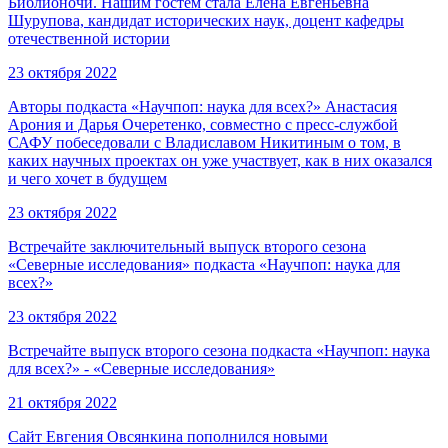
Библионочи. Нашим гостем стала Елена Евгеньевна
Шурупова, кандидат исторических наук, доцент кафедры
отечественной истории
23 октября 2022
Авторы подкаста «Научпоп: наука для всех?» Анастасия
Арония и Дарья Очеретенко, совместно с пресс-службой
САФУ побеседовали с Владиславом Никитиным о том, в
каких научных проектах он уже участвует, как в них оказался
и чего хочет в будущем
23 октября 2022
Встречайте заключительный выпуск второго сезона
«Северные исследования» подкаста «Научпоп: наука для
всех?»
23 октября 2022
Встречайте выпуск второго сезона подкаста «Научпоп: наука
для всех?» - «Северные исследования»
21 октября 2022
Сайт Евгения Овсянкина пополнился новыми