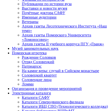
Публикации по истории вуза
Выставки и новости музея
Почётные доктора САФУ
Именные аудитории
Ветераны
Архив газеты Лесотехнического Института «Наш
темп»
Архив газеты Поморского Университета
«Ломоносовец»
Архив газеты II учебного корпуса ПГУ «Гранж»
Музей занимательных наук
Поморская игротека
Рождение Соловков
Отряд Соловецкий
Патриархэс
На камне веры: случай в Сийском монастыре
Соловецкий квартет
Соловецкие лица
Ломми
Организация и проведение мероприятий
Электронные каталоги
Каталоги САФУ
Каталоги Северодвинского филиала
Каталоги ИБЦ СПО (Технологического колледжа)
Каталог библиотеки ВШРиМТ