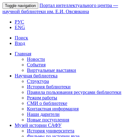
Портал интеллектуального центра
—
Toggle navigation
научной библиотеки им. Е.И. Овсянкина
РУС
ENG
Поиск
Вход
Главная
Новости
События
Виртуальные выставки
Научная библиотека
Структура
История библиотеки
Правила пользования ресурсами библиотеки
Режим работы
СМИ о библиотеке
Контактная информация
Наши дарители
Новые поступления
Музей истории САФУ
История университета
Фильмы по истории вуза