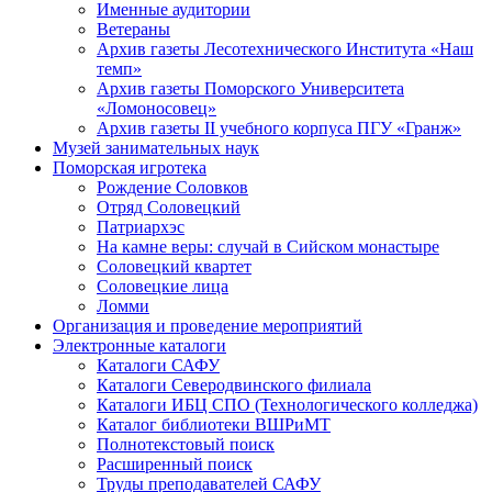
Именные аудитории
Ветераны
Архив газеты Лесотехнического Института «Наш
темп»
Архив газеты Поморского Университета
«Ломоносовец»
Архив газеты II учебного корпуса ПГУ «Гранж»
Музей занимательных наук
Поморская игротека
Рождение Соловков
Отряд Соловецкий
Патриархэс
На камне веры: случай в Сийском монастыре
Соловецкий квартет
Соловецкие лица
Ломми
Организация и проведение мероприятий
Электронные каталоги
Каталоги САФУ
Каталоги Северодвинского филиала
Каталоги ИБЦ СПО (Технологического колледжа)
Каталог библиотеки ВШРиМТ
Полнотекстовый поиск
Расширенный поиск
Труды преподавателей САФУ