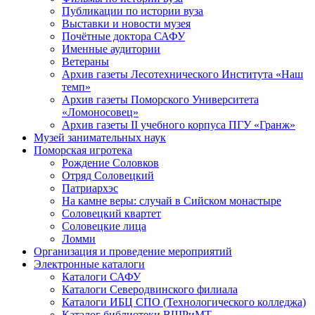
Публикации по истории вуза
Выставки и новости музея
Почётные доктора САФУ
Именные аудитории
Ветераны
Архив газеты Лесотехнического Института «Наш
темп»
Архив газеты Поморского Университета
«Ломоносовец»
Архив газеты II учебного корпуса ПГУ «Гранж»
Музей занимательных наук
Поморская игротека
Рождение Соловков
Отряд Соловецкий
Патриархэс
На камне веры: случай в Сийском монастыре
Соловецкий квартет
Соловецкие лица
Ломми
Организация и проведение мероприятий
Электронные каталоги
Каталоги САФУ
Каталоги Северодвинского филиала
Каталоги ИБЦ СПО (Технологического колледжа)
Каталог библиотеки ВШРиМТ