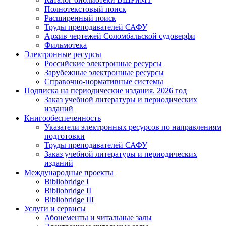
Полнотекстовый поиск
Расширенный поиск
Труды преподавателей САФУ
Архив чертежей Соломбальской судоверфи
Фильмотека
Электронные ресурсы
Российские электронные ресурсы
Зарубежные электронные ресурсы
Справочно-нормативные системы
Подписка на периодические издания. 2026 год
Заказ учебной литературы и периодических
изданий
Книгообеспеченность
Указатели электронных ресурсов по направлениям
подготовки
Труды преподавателей САФУ
Заказ учебной литературы и периодических
изданий
Международные проекты
Bibliobridge I
Bibliobridge II
Bibliobridge III
Услуги и сервисы
Абонементы и читальные залы