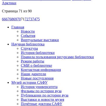
Арктики
Страница 71 из 90
66
67
68
69
70
71
72
73
74
75
Главная
Новости
События
Виртуальные выставки
Научная библиотека
Структура
История библиотеки
Правила пользования ресурсами библиотеки
Режим работы
СМИ о библиотеке
Контактная информация
Наши дарители
Новые поступления
Музей истории САФУ
История университета
Фильмы по истории вуза
Публикации по истории вуза
Выставки и новости музея
Почётные доктора САФУ