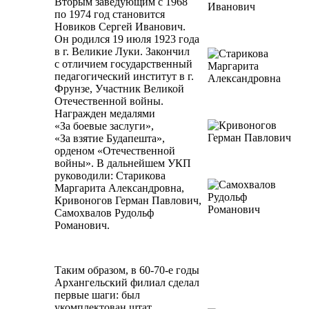
Вторым заведующим с 1968
по 1974 год становится
Новиков Сергей Иванович.
Он родился 19 июля 1923 года
в г. Великие Луки. Закончил
с отличием государственный
педагогический институт в г.
Фрунзе, Участник Великой
Отечественной войны.
Награжден медалями
«За боевые заслуги»,
«За взятие Будапешта»,
орденом «Отечественной
войны». В дальнейшем УКП
руководили: Старикова
Маргарита Александровна,
Кривоногов Герман Павлович,
Самохвалов Рудольф
Романович.
Таким образом, в 60-70-е годы
Архангельский филиал сделал
первые шаги: был
укомплектован штат