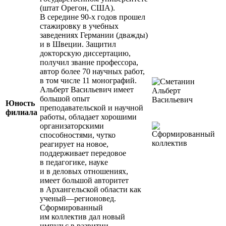
(штат Орегон, США).
В середине 90-х годов прошел
стажировку в учебных
заведениях Германии (дважды)
и в Швеции. Защитил
докторскую диссертацию,
получил звание профессора,
автор более 70 научных работ,
в том числе 11 монографий.
Альберт Васильевич имеет
большой опыт
Юность
преподавательской и научной
филиала
работы, обладает хорошими
организаторскими
способностями, чутко
реагирует на новое,
поддерживает передовое
в педагогике, науке
и в деловых отношениях,
имеет большой авторитет
в Архангельской области как
ученый—регионовед.
Сформированный
им коллектив дал новый
импульс в развитии