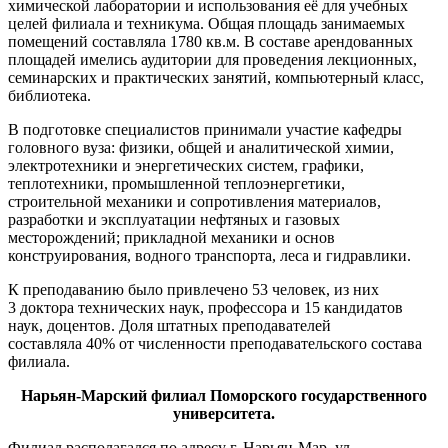
химической лаборатории и использования её для учебных
целей филиала и техникума. Общая площадь занимаемых
помещений составляла 1780 кв.м. В составе арендованных
площадей имелись аудитории для проведения лекционных,
семинарских и практических занятий, компьютерный класс,
библиотека.
В подготовке специалистов принимали участие кафедры
головного вуза: физики, общей и аналитической химии,
электротехники и энергетических систем, графики,
теплотехники, промышленной теплоэнергетики,
строительной механики и сопротивления материалов,
разработки и эксплуатации нефтяных и газовых
месторождений; прикладной механики и основ
конструирования, водного транспорта, леса и гидравлики.
К преподаванию было привлечено 53 человек, из них
3 доктора технических наук, профессора и 15 кандидатов
наук, доцентов. Доля штатных преподавателей
составляла 40% от численности преподавательского состава
филиала.
Нарьян-Марский филиал Поморского государственного
университета.
Филиал располагался по адресу г. Нарьян-Мар, ул.