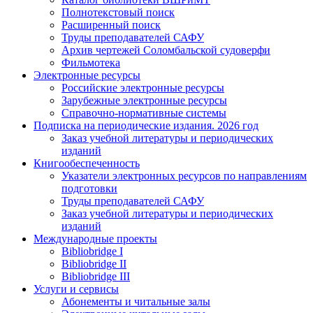
Полнотекстовый поиск
Расширенный поиск
Труды преподавателей САФУ
Архив чертежей Соломбальской судоверфи
Фильмотека
Электронные ресурсы
Российские электронные ресурсы
Зарубежные электронные ресурсы
Справочно-нормативные системы
Подписка на периодические издания. 2026 год
Заказ учебной литературы и периодических
изданий
Книгообеспеченность
Указатели электронных ресурсов по направлениям
подготовки
Труды преподавателей САФУ
Заказ учебной литературы и периодических
изданий
Международные проекты
Bibliobridge I
Bibliobridge II
Bibliobridge III
Услуги и сервисы
Абонементы и читальные залы