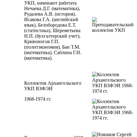
УКП, начинают работать
Нечаева Д.Г. (математика),
Рудалева А.В. (история),
Исакова Г.А. (английский
язык), Белобородова Е.Т.
(статистика), Шереметьева
Н.П. (бухгалтерский учет),
Кривоногов Г.П.
(политэкономия), Бан Т.М.
(математика), Саблина Г.Н.
(математика).
Коллектив Архангельского
УКП ВЗФЭИ
1968-1974 гг.