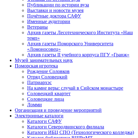
Публикации по истории вуза
Выставки и новости музея
Почётные доктора САФУ
Именные аудитории
Ветераны
Архив газеты Лесотехнического Института «Наш
темп»
Архив газеты Поморского Университета
«Ломоносовец»
Архив газеты II учебного корпуса ПГУ «Гранж»
Музей занимательных наук
Поморская игротека
Рождение Соловков
Отряд Соловецкий
Патриархэс
На камне веры: случай в Сийском монастыре
Соловецкий квартет
Соловецкие лица
Ломми
Организация и проведение мероприятий
Электронные каталоги
Каталоги САФУ
Каталоги Северодвинского филиала
Каталоги ИБЦ СПО (Технологического колледжа)
Каталог библиотеки ВШРиМТ