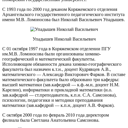
С 1993 года по 2000 год деканом Коряжемского отделения
Архангельского государственного педагогического института
имени М.В. Ломоносова был Николай Васильевич Упадышев.
Упадышев Николай Васильевич
С 01 октября 1997 года в Коряжемском отделении ПГУ
им.М.В. Ломоносова были организованы химико-
географический и математический факультеты.
Исполняющим обязанности декана химико-географического
факультета был назначен к.т.н., доцент Кудрявцев А.В.,
математического — Александр Викторович Фарков. В составе
математического факультета было образовано три кафедры:
высшей математики (зав.кафедрой — к.ф.-м.н, доцент Н.М.
Карелин), информатики и прикладной математики (и.о.
зав.кафедрой — ст.преподаватель, к.п.н. С.А. Самсонова),
психологии, педагогики и методики преподавания
математики (зав.кафедрой — к.п.н, доцент А.В. Фарков).
С октября 2000 года по февраль 2010 года директором
филиала была Светлана Анатольевна Самсонова.