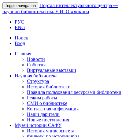
Портал интеллектуального центра
—
Toggle navigation
научной библиотеки им. Е.И. Овсянкина
РУС
ENG
Поиск
Вход
Главная
Новости
События
Виртуальные выставки
Научная библиотека
Структура
История библиотеки
Правила пользования ресурсами библиотеки
Режим работы
СМИ о библиотеке
Контактная информация
Наши дарители
Новые поступления
Музей истории САФУ
История университета
Фильмы по истории вуза