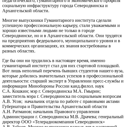
педагогического, гуманитарного и экономического профиля
социальную инфраструктуру города Северодвинска и
Архангельской области.
Многие выпускники Гуманитарного института сделали
успешную профессиональную карьеру, стали уважаемыми и
хорошо известными людьми не только в городе
Северодвинске, но и в Архангельской области. Они трудятся
на предприятиях федерального, муниципального уровня и в
коммерческих организациях, их знания востребованы в
разных областях.
Где бы они ни трудились в настоящее время, именно
гуманитарный институт стал для них стартовой площадкой.
Вот лишь неполный перечень бывших студентов нашего вуза,
которые добились значительных успехов в профессиональной
деятельности: старший эксперт в Управлении пресс-службы и
информации Минобороны России канд.филол. наук
С.А. Кошкин; мэр г. Северодвинска М.А. Гмырин;
заместитель мэра г. Северодвинска по социальным вопросам
А.В. Усов; начальник отдела по работе с правовыми актами
Губернатора и Правительства Архангельской области
А.Н. Ратманов; начальник Правового управления
Администрации г. Северодвинска М.В. Драчева; генеральный
директор ООО «Телерадиокомпания Северодвинск»
А.В. Зайцев. Многие выпускники разных лет в настоящий