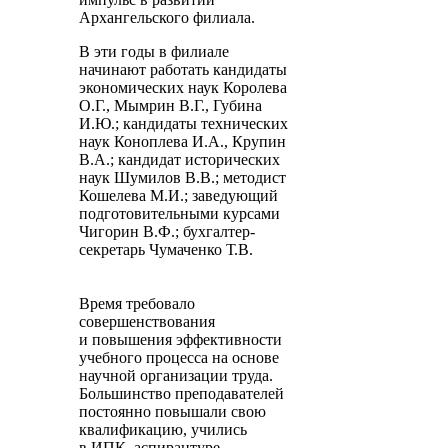
Архангельского филиала.
В эти годы в филиале
начинают работать кандидаты
экономических наук Королева
О.Г., Мымрин В.Г., Губина
И.Ю.; кандидаты технических
наук Коноплева И.А., Крупин
В.А.; кандидат исторических
наук Шумилов В.В.; методист
Кошелева М.И.; заведующий
подготовительными курсами
Чигорин В.Ф.; бухгалтер-
секретарь Чумаченко Т.В.
Время требовало
совершенствования
и повышения эффективности
учебного процесса на основе
научной организации труда.
Большинство преподавателей
постоянно повышали свою
квалификацию, учились
в ИПК, аспирантуре,