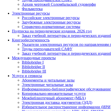
Архив чертежей Соломбальской судоверфи
Фильмотека
Электронные ресурсы
Российские электронные ресурсы
Зарубежные электронные ресурсы
Справочно-нормативные системы
Подписка на периодические издания. 2026 год
Заказ учебной литературы и периодических издани
Книгообеспеченность
Указатели электронных ресурсов по направлениям 
Труды преподавателей САФУ
Заказ учебной литературы и периодических издани
Международные проекты
Bibliobridge I
Bibliobridge II
Bibliobridge III
Услуги и сервисы
Абонементы и читальные залы
Электронные читальные залы
Информационно-библиографическое обслуживание
Копировально-множительные услуги
Межбиблиотечный абонемент (МБА)
Электронная доставка документов (ЭДД)
Избирательное распространение информации (ИРИ