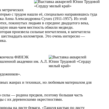
х метрических
атерью с трудом нашли её, специально направившись туда
ка Анна Александровна Сухих (1911-1957). Из этой
 этих, покинутых людьми в середине двадцатого века,
росшую иван-чаем местность обжили медведи.
оторая произвела сильные впечатления, я запечатлела
и шестнадцать километров. Это очень интересно —
ика.
 Закончила ФИНЭК
ышленной академии им. А.Л.
художников».
разных жанрах и техниках, но любимым материалом для
о силы — родина предков, поэтому большая часть
ы с их деревенскими окрестностями.
природы на листе бумаги. «Танцуя кистью по листу