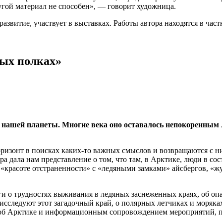
угой материал не способен», — говорит художница.
витие, участвует в выставках. Работы автора находятся в част
ых полках»
е нашей планеты. Многие века оно оставалось непокоренны
оризонт в поисках каких-то важных смыслов и возвращаются с н
а дала нам представление о том, что там, в Арктике, люди в со
е «красоте отстраненности» с «ледяными замками» айсбергов, «
 о трудностях выживания в ледяных заснеженных краях, об опа
сследуют этот загадочный край, о полярных летчиках и моряках
й об Арктике и информационным сопровождением мероприятий,