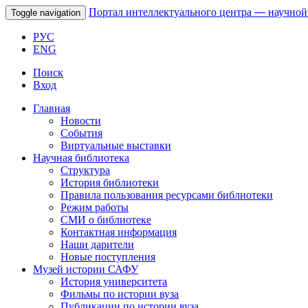
Портал интеллектуального центра
—
научной
Toggle navigation
РУС
ENG
Поиск
Вход
Главная
Новости
События
Виртуальные выставки
Научная библиотека
Структура
История библиотеки
Правила пользования ресурсами библиотеки
Режим работы
СМИ о библиотеке
Контактная информация
Наши дарители
Новые поступления
Музей истории САФУ
История университета
Фильмы по истории вуза
Публикации по истории вуза