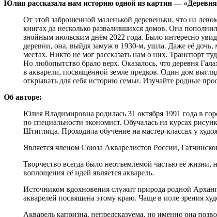
Юлия рассказала нам историю одной из картин — «Деревня 
От этой заброшенной маленькой деревеньки, что на лев
книгах да несколько развалившихся домов. Она пополнил
знойным июльским днём 2022 года. Было интересно увиде
деревни, она, выйдя замуж в 1930-м, ушла. Даже её дочь,
местах. Никто не мог рассказать нам о них. Транспорт т
Но любопытство брало верх. Оказалось, что деревня Гала
в акварели, посвящённой земле предков. Один дом выгля
открывать для себя историю семьи. Изучайте родные прос
Об авторе:
Юлия Владимировна родилась 31 октября 1991 года в гор
по специальности экономист. Обучалась на курсах рису
Штиглица. Проходила обучение на мастер-классах у худо
Является членом Союза Акварелистов России, Гатчинск
Творчество всегда было неотъемлемой частью её жизни, н
воплощения её идей является акварель.
Источником вдохновения служит природа родной Архангел
акварелей посвящена этому краю. Чаще в иоле зрения х
Акварель капризна, непредсказуема, но именно она позво