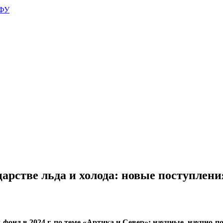
АФУ
рстве льда и холода: новые поступлени
онд в 2024 г. по теме «Артика и Север»: научные, научно-п