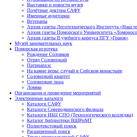
Выставки и новости музея
Почётные доктора САФУ
Именные аудитории
Ветераны
Архив газеты Лесотехнического Института «Наш т
Архив газеты Поморского Университета «Ломонос
Архив газеты II учебного корпуса ПГУ «Гранж»
Музей занимательных наук
Поморская игротека
Рождение Соловков
Отряд Соловецкий
Патриархэс
На камне веры: случай в Сийском монастыре
Соловецкий квартет
Соловецкие лица
Ломми
Организация и проведение мероприятий
Электронные каталоги
Каталоги САФУ
Каталоги Северодвинского филиала
Каталоги ИБЦ СПО (Технологического колледжа)
Каталог библиотеки ВШРиМТ
Полнотекстовый поиск
Расширенный поиск
Труды преподавателей САФУ