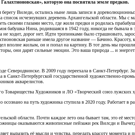
Галахтионовская», которую она посвятила земле предков.
ом берегу Виледи, остались ныне лишь записи в дореволюционны
а список исчезнувших деревень Архангельской области. Мы с м
ть своими глазами место, где жили предки и родилась прабабуш
 моя бабушка Нина, родившаяся в 1942 году, никогда не бывала в
уда не ходит, дорог нет. Идти тропинками было страшновато, за
хтионовская раньше имела другое название — Бачино. Красоту, к
дел вполне жилым, он и попал на картину. В тот день мы прошл
торы, они дарят сильные эмоции. Это ваша природа ... и энергет
оде Северодвинске. В 2009 году переехала в Санкт-Петербург.
нка в Санкт-Петербургской государственной художественно-пром
жников акварелистов.
ого Товарищества Художников и ЛО «Творческий союз лужских 
о осознано на путь художника ступила в 2020 году. Работает в 
ьской области. Почти каждое лето она бывает там, это её мест
удожницы оказываются живописные пейзажи рек Вилсди и Вычегд
ляет выразить её мысли и чувства, передать красоту момента и 