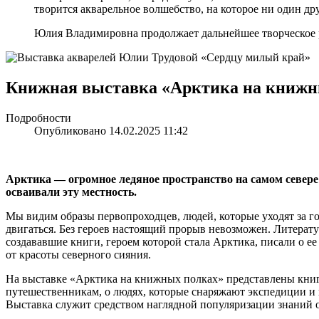
творится акварельное волшебство, на которое ни один др
Юлия Владимировна продолжает дальнейшее творческое раз
Книжная выставка «Арктика на книжн
Подробности
Опубликовано 14.02.2025 11:42
Арктика — огромное ледяное пространство на самом север
осваивали эту местность.
Мы видим образы первопроходцев, людей, которые уходят за г
двигаться. Без героев настоящий прорыв невозможен. Литератур
создававшие книги, героем которой стала Арктика, писали о е
от красоты северного сияния.
На выставке «Арктика на книжных полках» представлены книги
путешественникам, о людях, которые снаряжают экспедиции и и
Выставка служит средством наглядной популяризации знани