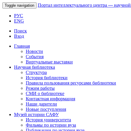
Портал интеллектуального центра
—
научной
Toggle navigation
РУС
ENG
Поиск
Вход
Главная
Новости
События
Виртуальные выставки
Научная библиотека
Структура
История библиотеки
Правила пользования ресурсами библиотеки
Режим работы
СМИ о библиотеке
Контактная информация
Наши дарители
Новые поступления
Музей истории САФУ
История университета
Фильмы по истории вуза
Публикации по истории вуза