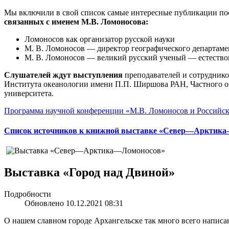
Мы включили в свой список самые интересные публикации по
связанных с именем М.В. Ломоносова:
Ломоносов как организатор русской науки
М. В. Ломоносов — директор географического департаме
М. В. Ломоносов — великий русский ученый — естествои
Слушателей ждут выступления
преподавателей и сотруднико
Института океанологии имени П.П. Ширшова РАН, Частного об
университета.
Программа научной конференции «М.В. Ломоносов и Российск
Список источников к книжной выставке «Север—Арктик
Выставка «Город над Двиной»
Подробности
Обновлено 10.12.2021 08:31
О нашем славном городе Архангельске так много всего написа