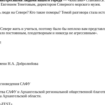
 интересными людьми нашего города
— «книгами» становятся л
 Евгением Тенетовым, директором Северного морского музея.
 люди на Севере? Кто такие поморы? Темой разговора стала ист
вере жить и учиться, поэтому было бы неплохо вам представлять
было постоянным, плодотворным и никогда не агрессивным».
:
имени Н.А. Добролюбова
лигиоведения САФУ
тва САФУ и Архангельской региональной общественной благотв
а Архангельской области.