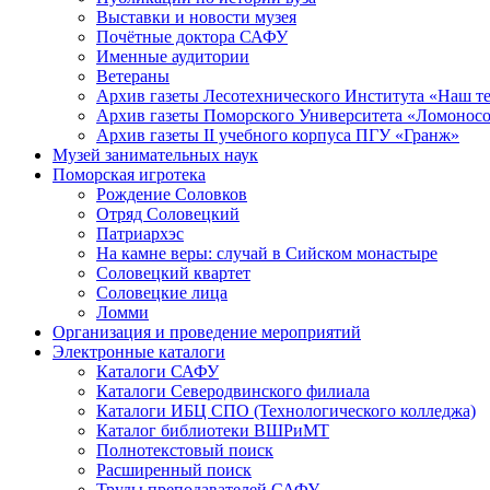
Выставки и новости музея
Почётные доктора САФУ
Именные аудитории
Ветераны
Архив газеты Лесотехнического Института «Наш т
Архив газеты Поморского Университета «Ломонос
Архив газеты II учебного корпуса ПГУ «Гранж»
Музей занимательных наук
Поморская игротека
Рождение Соловков
Отряд Соловецкий
Патриархэс
На камне веры: случай в Сийском монастыре
Соловецкий квартет
Соловецкие лица
Ломми
Организация и проведение мероприятий
Электронные каталоги
Каталоги САФУ
Каталоги Северодвинского филиала
Каталоги ИБЦ СПО (Технологического колледжа)
Каталог библиотеки ВШРиМТ
Полнотекстовый поиск
Расширенный поиск
Труды преподавателей САФУ