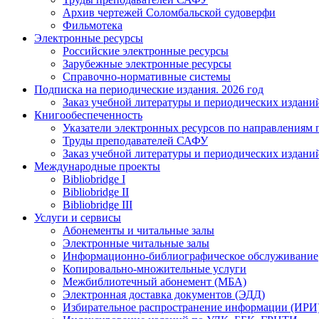
Архив чертежей Соломбальской судоверфи
Фильмотека
Электронные ресурсы
Российские электронные ресурсы
Зарубежные электронные ресурсы
Справочно-нормативные системы
Подписка на периодические издания. 2026 год
Заказ учебной литературы и периодических издани
Книгообеспеченность
Указатели электронных ресурсов по направлениям 
Труды преподавателей САФУ
Заказ учебной литературы и периодических издани
Международные проекты
Bibliobridge I
Bibliobridge II
Bibliobridge III
Услуги и сервисы
Абонементы и читальные залы
Электронные читальные залы
Информационно-библиографическое обслуживание
Копировально-множительные услуги
Межбиблиотечный абонемент (МБА)
Электронная доставка документов (ЭДД)
Избирательное распространение информации (ИРИ