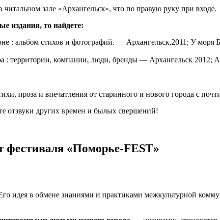
в читальном зале «Архангельск», что по правую руку при входе.
е издания, то найдете:
не : альбом стихов и фотографий. — Архангельск,2011; У моря Б
а : территории, компании, люди, бренды — Архангельск 2012; А
ихи, проза и впечатления от старинного и нового города с почт
те отзвуки других времен и былых свершений!
кт фестиваля «Поморье-FEST»
го идея в обмене знаниями и практиками межкультурной коммун