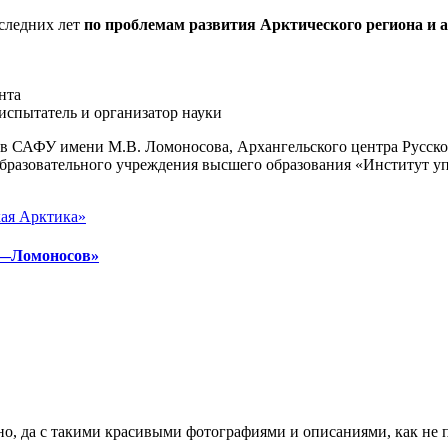
следних лет
по проблемам развития Арктического региона и
нта
спытатель и организатор науки
в САФУ имени М.В. Ломоносова, Архангельского центра Русског
разовательного учреждения высшего образования «Институт уп
ая Арктика»
а—Ломоносов»
но, да с такими красивыми фотографиями и описаниями, как не 