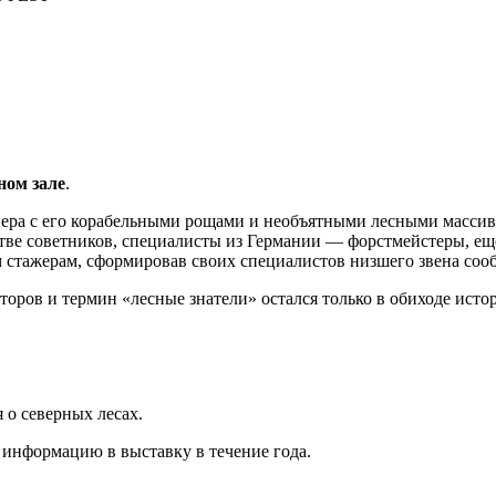
ном зале
.
ера с его корабельными рощами и необъятными лесными массива
стве советников, специалисты из Германии — форстмейстеры, е
стажерам, сформировав своих специалистов низшего звена сооб
ров и термин «лесные знатели» остался только в обиходе истори
 о северных лесах.
 информацию в выставку в течение года.