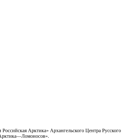
и Российская Арктика» Архангельского Центра Русского
р—Арктика—Ломоносов».