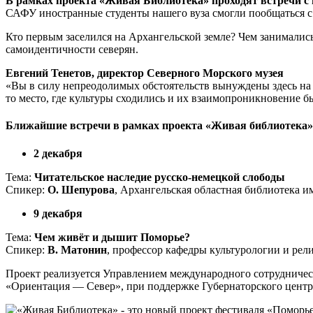
В рамках проекта «Живая Библиотека» проходят встречи с
САФУ иностранные студенты нашего вуза смогли пообщаться с
Кто первым заселился на Архангельской земле? Чем занимались
самоидентичности северян.
Евгений Тенетов, директор Северного Морского музея
«Вы в силу непреодолимых обстоятельств вынуждены здесь на Се
то место, где культуры сходились и их взаимопроникновение 
Ближайшие встречи в рамках проекта «Живая библиотека»
2 декабря
Тема:
Читательское наследие русско-немецкой слободы
Спикер:
О. Шепурова
, Архангельская областная библиотека 
9 декабря
Тема:
Чем живёт и дышит Поморье?
Спикер:
В. Матонин
, профессор кафедры культурологии и ре
Проект реализуется Управлением международного сотрудничес
«Ориентация — Север», при поддержке Губернаторского центр