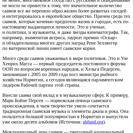
не менее, многовековое соседство с русскими и скандинавами
не могло не привести к тому, что значительное количество
саамов все же переняло образ жизни более развитых соседей
и интегрировалось в европейское общество. Причем среди тех
саамов, которые кочевью предпочли жизнь в городах, есть по-
настоящему выдающиеся личности. Это и ученые,
и политики, и музыканты, и даже звезды кинематографа. Так,
например, знаменитая актриса, лауреат премии «Оскар»
и обладательница многих других наград Рене Зеллвегер
по материнской линии имеет саамские корни.
Много среди саамов уважаемых в мире политиков. Это и Уле
Хенрих Магга — первый председатель постоянного форума
ООН по вопросам коренных народов, и Хельга Педерсен,
занимавшая с 2005 по 2009 года пост министра рыбного
хозяйства Норвегии, а сегодня являющаяся парламентским
лидером Рабочей партии этой страны.
Внесли саамы свой вклад и в музыкальную сферу. К примеру,
Мари Бойне Персен — норвежская певица саамского
происхождения, в чьем творчестве умело сочетается
традиционная саамская музыка и элементы джаза и рока. Она
пользуется большой популярностью в Норвегии и выпустила
уже около десяти альбомов (Источник:
abfund.org
).
Международный день саамов — ежегодный национальный