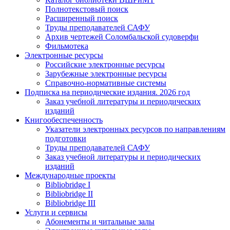
Полнотекстовый поиск
Расширенный поиск
Труды преподавателей САФУ
Архив чертежей Соломбальской судоверфи
Фильмотека
Электронные ресурсы
Российские электронные ресурсы
Зарубежные электронные ресурсы
Справочно-нормативные системы
Подписка на периодические издания. 2026 год
Заказ учебной литературы и периодических
изданий
Книгообеспеченность
Указатели электронных ресурсов по направлениям
подготовки
Труды преподавателей САФУ
Заказ учебной литературы и периодических
изданий
Международные проекты
Bibliobridge I
Bibliobridge II
Bibliobridge III
Услуги и сервисы
Абонементы и читальные залы