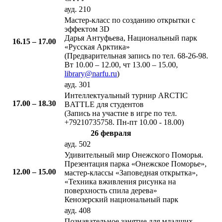
ауд. 210
​Мастер-класс по созданию открытки с
эффектом 3D
Дарья Антуфьева, Национальный парк
16.15 – 17.00​
«Русская Арктика»
(Предварительная запись по тел. 68-26-98.
Вт 10.00 – 12.00, чт 13.00 – 15.00,
library@narfu.ru
)
ауд. 301
​Интеллектуальный турнир ARCTIC
17.00 – 18.30​​
BATTLE для студентов
(Запись на участие в игре по тел.
+79210735758. Пн-пт 10.00 - 18.00)
26 февраля​
ауд. 502
Удивительный мир Онежского Поморья.
Презентация парка «Онежское Поморье»,
​12.00 – 15.00
мастер-классы «Заповедная открытка»,
«Техника вживления рисунка на
поверхность спила дерева»
Кенозерский национальный парк
ауд. 408
​Познавательное занятие для младших