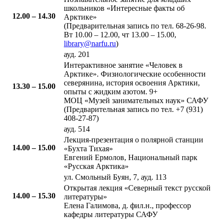
школьников «Интересные факты об
12.00 – 14.30​
Арктике»
(Предварительная запись по тел. 68-26-98.
Вт 10.00 – 12.00, чт 13.00 – 15.00,
library@narfu.ru
)
ауд. 201
​Интерактивное занятие «Человек в
Арктике». Физиологические особенности
северянина, история освоения Арктики,
13.30 – 15.00
опыты с жидким азотом. 9+
МОЦ «Музей занимательных наук» САФУ
(Предварительная запись по тел. +7 (931)
408-27-87)
ауд. 514
Лекция-презентация о полярной станции
​14.00 – 15.00
«Бухта Тихая»
Евгений Ермолов, Национальный парк
«Русская Арктика»
ул. Смольный Буян, 7, ауд. 113
​Открытая лекция «Северный текст русской
14.00 – 15.30​
литературы»
Елена Галимова, д. фил.н., профессор
кафедры литературы САФУ