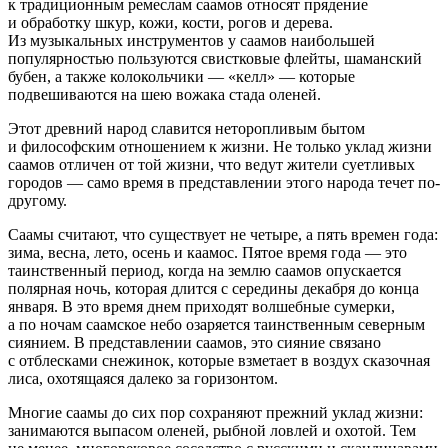
к традиционным ремеслам саамов относят прядение
и обработку шкур, кожи, кости, рогов и дерева.
Из музыкальных инструментов у саамов наибольшей
популярностью пользуются свистковые флейты, шаманский
бубен, а также колокольчики — «келл» — которые
подвешиваются на шею вожака стада оленей.
Этот древний народ славится неторопливым бытом
и философским отношением к жизни. Не только уклад жизни
саамов отличен от той жизни, что ведут жители суетливых
городов — само время в представлении этого народа течет по-
другому.
Саамы считают, что существует не четыре, а пять времен года:
зима, весна, лето, осень и каамос. Пятое время года — это
таинственный период, когда на землю саамов опускается
полярная ночь, которая длится с середины декабря до конца
января. В это время днем приходят волшебные сумерки,
а по ночам саамское небо озаряется таинственным северным
сиянием. В представлении саамов, это сияние связано
с отблесками снежинок, которые взметает в воздух сказочная
лиса, охотящаяся далеко за горизонтом.
Многие саамы до сих пор сохраняют прежний уклад жизни:
занимаются выпасом оленей, рыбной ловлей и охотой. Тем