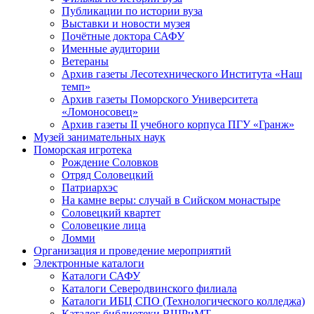
Публикации по истории вуза
Выставки и новости музея
Почётные доктора САФУ
Именные аудитории
Ветераны
Архив газеты Лесотехнического Института «Наш
темп»
Архив газеты Поморского Университета
«Ломоносовец»
Архив газеты II учебного корпуса ПГУ «Гранж»
Музей занимательных наук
Поморская игротека
Рождение Соловков
Отряд Соловецкий
Патриархэс
На камне веры: случай в Сийском монастыре
Соловецкий квартет
Соловецкие лица
Ломми
Организация и проведение мероприятий
Электронные каталоги
Каталоги САФУ
Каталоги Северодвинского филиала
Каталоги ИБЦ СПО (Технологического колледжа)
Каталог библиотеки ВШРиМТ