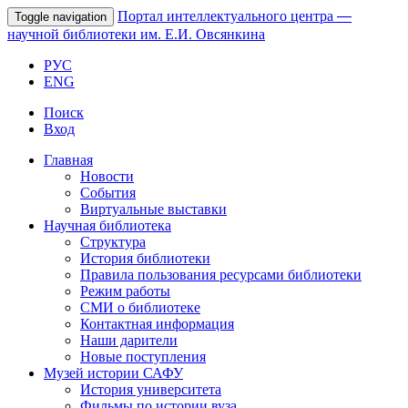
Портал интеллектуального центра
—
Toggle navigation
научной библиотеки им. Е.И. Овсянкина
РУС
ENG
Поиск
Вход
Главная
Новости
События
Виртуальные выставки
Научная библиотека
Структура
История библиотеки
Правила пользования ресурсами библиотеки
Режим работы
СМИ о библиотеке
Контактная информация
Наши дарители
Новые поступления
Музей истории САФУ
История университета
Фильмы по истории вуза