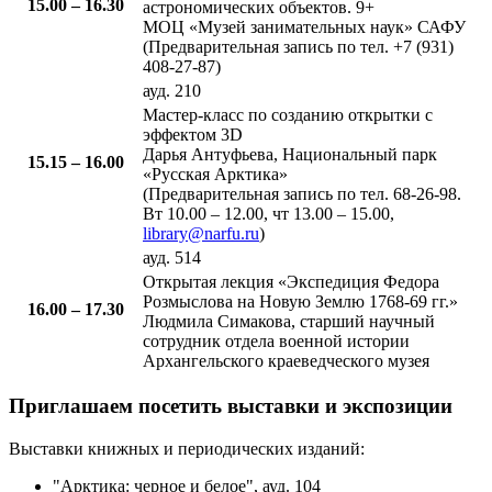
15.00 – 16.30​
астрономических объектов. 9+
МОЦ «Музей занимательных наук» САФУ
(Предварительная запись по тел. +7 (931)
408-27-87)
ауд. 210
​Мастер-класс по созданию открытки с
эффектом 3D
Дарья Антуфьева, Национальный парк
15.15 – 16.00​
«Русская Арктика»
(Предварительная запись по тел. 68-26-98.
Вт 10.00 – 12.00, чт 13.00 – 15.00,
library@narfu.ru
)
ауд. 514
​Открытая лекция «Экспедиция Федора
Розмыслова на Новую Землю 1768-69 гг.»
16.00 – 17.30​
Людмила Симакова, старший научный
сотрудник отдела военной истории
Архангельского краеведческого музея
Приглашаем посетить выставки и экспозиции
Выставки книжных и периодических изданий:
"Арктика: черное и белое", ауд. 104