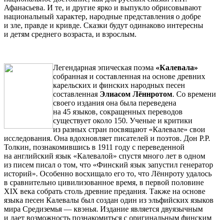
Афанасьева. И те, и другие ярко и выпукло обрисовывают
национальный характер, народные представления о добре
и зле, правде и кривде. Сказки будут одинаково интересны
и детям среднего возраста, и взрослым.
Легендарная эпическая поэма
«Калевала»
собранная и составленная на основе древних
карельских и финских народных песен
составленная
Элиасом Лённротом
. Со времени
своего издания она была переведена
на 45 языков, сокращенных переводов
существует около 150. Ученые и критики
из разных стран посвящают «Калевале» свои
исследования. Она вдохновляет писателей и поэтов. Дон Р.Р.
Толкин, познакомившись в 1911 году с переведенной
на английский язык «Калевалой» спустя много лет в одном
из писем писал о том, что «Финский язык запустил генератор
историй». Особенно восхищало его то, что Лённроту удалось
в сравнительно цивилизованное время, в первой половине
ХIХ века собрать столь древние предания. Также на основе
языка песен Калевалы был создан один из эльфийских языков
мира Средиземья — квэнья. Издание является двуязычным
и дает возможность познакомиться с оригинальным финским