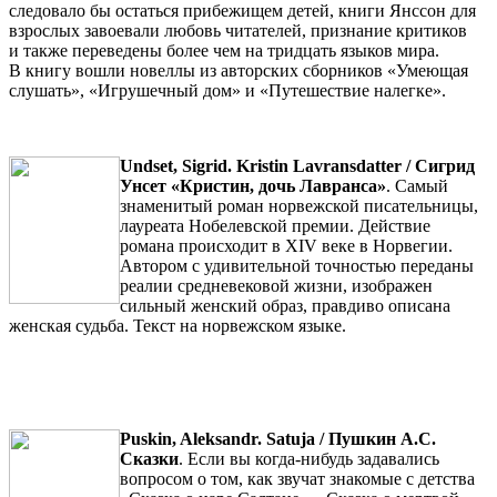
следовало бы остаться прибежищем детей, книги Янссон для
взрослых завоевали любовь читателей, признание критиков
и также переведены более чем на тридцать языков мира.
В книгу вошли новеллы из авторских сборников «Умеющая
слушать», «Игрушечный дом» и «Путешествие налегке».
Undset, Sigrid. Kristin Lavransdatter / Сигрид
Унсет «Кристин, дочь Лавранса»
. Самый
знаменитый роман норвежской писательницы,
лауреата Нобелевской премии. Действие
романа происходит в ХIV веке в Норвегии.
Автором с удивительной точностью переданы
реалии средневековой жизни, изображен
сильный женский образ, правдиво описана
женская судьба. Текст на норвежском языке.
Puskin, Aleksandr. Satuja / Пушкин А.С.
Сказки
. Если вы когда-нибудь задавались
вопросом о том, как звучат знакомые с детства