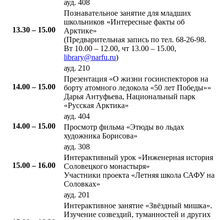
ауд. 408
​Познавательное занятие для младших
школьников «Интересные факты об
13.30 – 15.00​
Арктике»
(Предварительная запись по тел. 68-26-98.
Вт 10.00 – 12.00, чт 13.00 – 15.00,
library@narfu.ru
)
ауд. 210
​Презентация «О жизни госинспекторов на
14.00 – 15.00​
борту атомного ледокола «50 лет Победы»»
Дарья Антуфьева, Национальный парк
«Русская Арктика»
ауд. 404
14.00 – 15.00​
​Просмотр фильма «Этюды во льдах
художника Борисова»
ауд. 308
​Интерактивный урок «Инженерная история
15.00 – 16.00​
Соловецкого монастыря»
Участники проекта «Летняя школа САФУ на
Соловках»
ауд. 201
​Интерактивное занятие «Звёздный мишка».
Изучение созвездий, туманностей и других