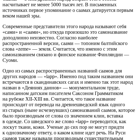
насчитывает не менее 5000 тысяч лет. В письменных
источниках первое упоминание о саамах датируется первым
веком нашей эры.
Современные представители этого народа называют себя
«сами» и «саами», но откуда произошло это самоназвание
доподлинно неизвестно. Согласно наиболее
распространенной версии, саами — топоним балтийского
слова «zeme» — земля. Считается, что именно с этим
самоназванием связано и финское название Финляндии —
Суоми.
Одно из самых распространенных названий саамов для
других народов — «lapp». Именно под таким названием они
встречаются в скандинавских сагах и именно так этот народ
назван в «Деяниях даннов» — монументальном труде,
написанном датским писателем Саксоном Грамматиком
на рубеже XII-XIII вв. Считается, что такое название
происходит от перевода на древнешведский язык одного
из старых (ныне исчезнувших) самоназваний саамов, которое
было производным от слова со значением клин, вставка
в одежде. Со шведского же слово «lapp» переводится, как
лоскут ткани, кожи. Ученые до сих пор не могут придти
к однозначному ответу, о каком клине идет речь. На Руси
саамов также называли производным существительным