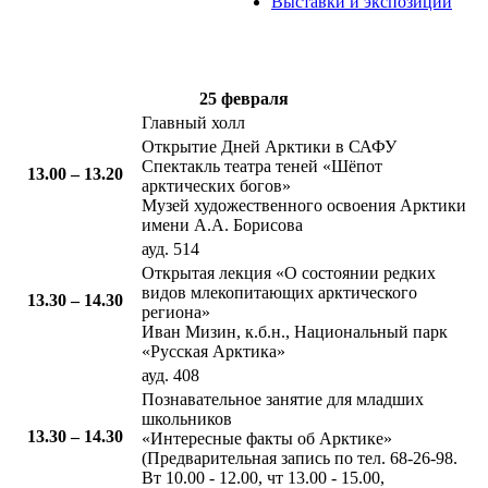
Выставки и экспозиции
25 февраля
​Главный холл
Открытие Дней Арктики в САФУ
Спектакль театра теней «Шёпот
13.00 – 13.20​
арктических богов»
Музей художественного освоения Арктики
имени А.А. Борисова
ауд. 514
​Открытая лекция «О состоянии редких
видов млекопитающих арктического
​13.30 – 14.30​​
региона»
Иван Мизин, к.б.н., Национальный парк
«Русская Арктика»
ауд. 408
​Познавательное занятие для младших
школьников
​13.30 – 14.30
«Интересные факты об Арктике»
(Предварительная запись по тел. 68-26-98.
Вт 10.00 - 12.00, чт 13.00 - 15.00,