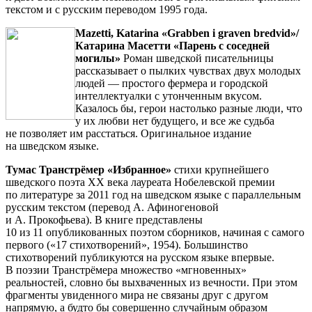
текстом и с русским переводом 1995 года.
Mazetti, Katarina «Grabben i graven bredvid»/
Катарина Масетти «Парень с соседней
могилы»
Роман шведской писательницы
рассказывает о пылких чувствах двух молодых
людей — простого фермера и городской
интеллектуалки с утонченным вкусом.
Казалось бы, герои настолько разные люди, что
у их любви нет будущего, и все же судьба
не позволяет им расстаться. Оригинальное издание
на шведском языке.
Тумас Транстрёмер «Избранное»
стихи крупнейшего
шведского поэта ХХ века лауреата Нобелевской премии
по литературе за 2011 год на шведском языке с параллельным
русским текстом (перевод А. Афиногеновой
и А. Прокофьева). В книге представлены
10 из 11 опубликованных поэтом сборников, начиная с самого
первого («17 стихотворений», 1954). Большинство
стихотворений публикуются на русском языке впервые.
В поэзии Транстрёмера множество «мгновенных»
реальностей, словно бы выхваченных из вечности. При этом
фрагменты увиденного мира не связаны друг с другом
напрямую, а будто бы совершенно случайным образом