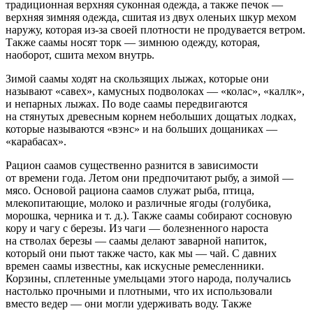
традиционная верхняя суконная одежда, а также печок —
верхняя зимняя одежда, сшитая из двух оленьих шкур мехом
наружу, которая из-за своей плотности не продувается ветром.
Также саамы носят торк — зимнюю одежду, которая,
наоборот, сшита мехом внутрь.
Зимой саамы ходят на скользящих лыжах, которые они
называют «савех», камусных подволоках — «колас», «каллк»,
и непарных лыжах. По воде саамы передвигаются
на стянутых древесным корнем небольших дощатых лодках,
которые называются «вэнс» и на больших дощаниках —
«карабасах».
Рацион саамов существенно разнится в зависимости
от времени года. Летом они предпочитают рыбу, а зимой —
мясо. Основой рациона саамов служат рыба, птица,
млекопитающие, молоко и различные ягоды (голубика,
морошка, черника и т. д.). Также саамы собирают сосновую
кору и чагу с березы. Из чаги — болезненного нароста
на стволах березы — саамы делают заварной напиток,
который они пьют также часто, как мы — чай. С давних
времен саамы известны, как искусные ремесленники.
Корзины, сплетенные умельцами этого народа, получались
настолько прочными и плотными, что их использовали
вместо ведер — они могли удерживать воду. Также