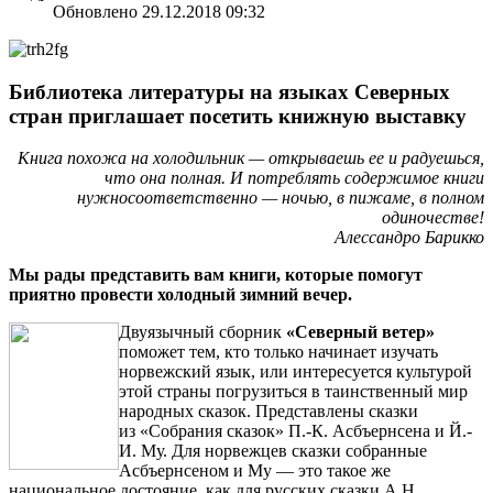
Обновлено 29.12.2018 09:32
Библиотека литературы на языках Северных
стран приглашает посетить книжную выставку
Книга похожа на холодильник — открываешь ее и радуешься,
что она полная. И потреблять содержимое книги
нужносоответственно — ночью, в пижаме, в полном
одиночестве!
Алессандро Барикко
Мы рады представить вам книги, которые помогут
приятно провести холодный зимний вечер.
Двуязычный сборник
«Северный ветер»
поможет тем, кто только начинает изучать
норвежский язык, или интересуется культурой
этой страны погрузиться в таинственный мир
народных сказок. Представлены сказки
из «Собрания сказок» П.-К. Асбъернсена и Й.-
И. Му. Для норвежцев сказки собранные
Асбъернсеном и Му — это такое же
национальное достояние, как для русских сказки А.Н.