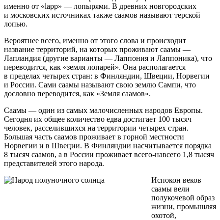
именно от «lapp» — лопырями. В древних новгородских
и московских источниках также саамов называют терской
лопью.
Вероятнее всего, именно от этого слова и происходит
название территорий, на которых проживают саамы —
Лапландия (другие варианты — Лаппония и Лаппоника), что
переводится, как «земля лопарей». Она располагается
в пределах четырех стран: в Финляндии, Швеции, Норвегии
и России. Сами саамы называют свою землю Сампи, что
дословно переводится, как «Земля саамов».
Саамы — один из самых малочисленных народов Европы.
Сегодня их общее количество едва достигает 100 тысяч
человек, расселившихся на территории четырех стран.
Большая часть саамов проживает в горной местности
Норвегии и в Швеции. В Финляндии насчитывается порядка
8 тысяч саамов, а в России проживает всего-навсего 1,8 тысяч
представителей этого народа.
Испокон веков
саамы вели
полукочевой образ
жизни, промышляя
охотой,