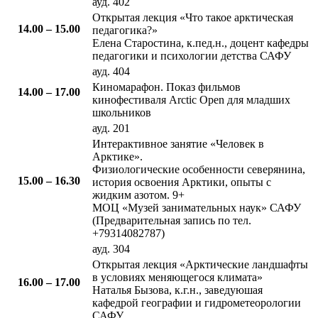
ауд. 402
​Открытая лекция «Что такое арктическая
​14.00 – 15.00​
педагогика?»
Елена Старостина, к.пед.н., доцент кафедры
педагогики и психологии детства САФУ
ауд. 404
​Киномарафон. Показ фильмов
14.00 – 17.00​
кинофестиваля Arctic Open для младших
школьников
ауд. 201
​Интерактивное занятие «Человек в
Арктике».
Физиологические особенности северянина,
15.00 – 16.30​
история освоения Арктики, опыты с
жидким азотом. 9+
МОЦ «Музей занимательных наук» САФУ
(Предварительная запись по тел.
+79314082787)
ауд. 304
Открытая лекция «Арктические ландшафты
в условиях меняющегося климата»
​16.00 – 17.00
Наталья Бызова, к.г.н., заведуюшая
кафедрой географии и гидрометеорологии
САФУ