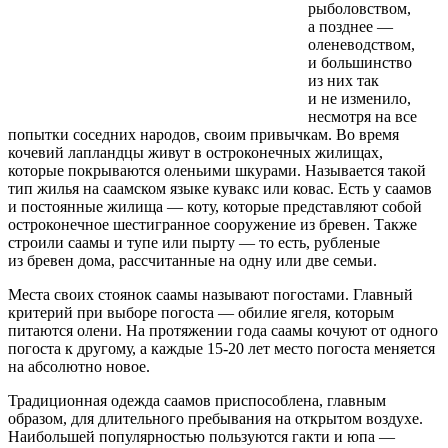
рыболовством,
а позднее —
оленеводством,
и большинство
из них так
и не изменило,
несмотря на все
попытки соседних народов, своим привычкам. Во время
кочевий лапландцы живут в остроконечных жилищах,
которые покрываются оленьими шкурами. Называется такой
тип жилья на саамском языке кувакс или ковас. Есть у саамов
и постоянные жилища — коту, которые представляют собой
остроконечное шестигранное сооружение из бревен. Также
строили саамы и тупе или пырту — то есть, рубленые
из бревен дома, рассчитанные на одну или две семьи.
Места своих стоянок саамы называют погостами. Главный
критерий при выборе погоста — обилие ягеля, которым
питаются олени. На протяжении года саамы кочуют от одного
погоста к другому, а каждые 15-20 лет место погоста меняется
на абсолютно новое.
Традиционная одежда саамов приспособлена, главным
образом, для длительного пребывания на открытом воздухе.
Наибольшей популярностью пользуются гакти и юпа —