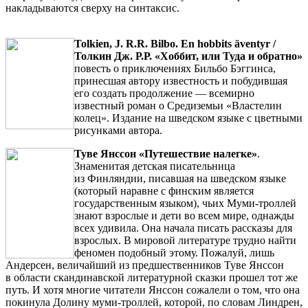
накладываются сверху на синтаксис.
Tolkien, J. R.R. Bilbo. En hobbits äventyr /
Толкин Дж. Р.Р. «Хоббит, или Туда и обратно»
повесть о приключениях Бильбо Бэггинса,
принесшая автору известность и побудившая
его создать продолжение — всемирно
известный роман о Средиземьи «Властелин
колец». Издание на шведском языке с цветными
рисунками автора.
Туве Янссон «Путешествие налегке»
.
Знаменитая детская писательница
из Финляндии, писавшая на шведском языке
(который наравне с финским является
государственным языком), чьих Муми-троллей
знают взрослые и дети во всем мире, однажды
всех удивила. Она начала писать рассказы для
взрослых. В мировой литературе трудно найти
феномен подобный этому. Пожалуй, лишь
Андерсен, величайший из предшественников Туве Янссон
в области скандинавской литературной сказки прошел тот же
путь. И хотя многие читатели Янссон сожалели о том, что она
покинула Долину муми-троллей, которой, по словам Линдрен,