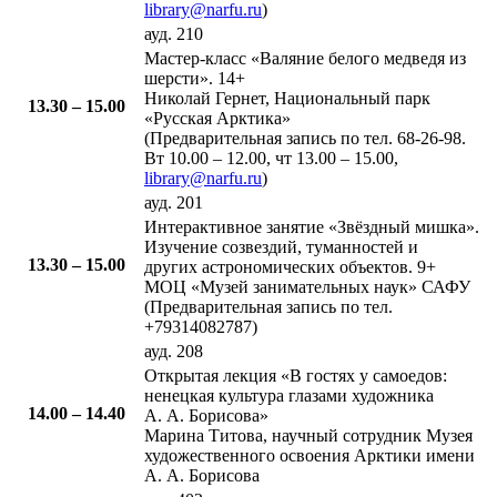
library@narfu.ru
)
ауд. 210
​Мастер-класс «Валяние белого медведя из
шерсти». 14+
Николай Гернет, Национальный парк
13.30 – 15.00
«Русская Арктика»
(Предварительная запись по тел. 68-26-98.
Вт 10.00 – 12.00, чт 13.00 – 15.00,
library@narfu.ru
)
ауд. 201
​Интерактивное занятие «Звёздный мишка».
Изучение созвездий, туманностей и
13.30 – 15.00
других астрономических объектов. 9+
МОЦ «Музей занимательных наук» САФУ
(Предварительная запись по тел.
+79314082787)
ауд. 208
Открытая лекция «В гостях у самоедов:
ненецкая культура глазами художника
​14.00 – 14.40
А. А. Борисова»
Марина Титова, научный сотрудник Музея
художественного освоения Арктики имени
А. А. Борисова