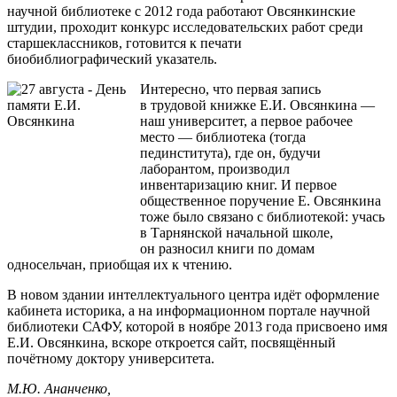
научной библиотеке с 2012 года работают Овсянкинские
штудии, проходит конкурс исследовательских работ среди
старшеклассников, готовится к печати
биобиблиографический указатель.
Интересно, что первая запись
в трудовой книжке Е.И. Овсянкина —
наш университет, а первое рабочее
место — библиотека (тогда
пединститута), где он, будучи
лаборантом, производил
инвентаризацию книг. И первое
общественное поручение Е. Овсянкина
тоже было связано с библиотекой: учась
в Тарнянской начальной школе,
он разносил книги по домам
односельчан, приобщая их к чтению.
В новом здании интеллектуального центра идёт оформление
кабинета историка, а на информационном портале научной
библиотеки САФУ, которой в ноябре 2013 года присвоено имя
Е.И. Овсянкина, вскоре откроется сайт, посвящённый
почётному доктору университета.
М.Ю. Ананченко,