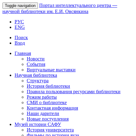
Портал интеллектуального центра
—
Toggle navigation
научной библиотеки им. Е.И. Овсянкина
РУС
ENG
Поиск
Вход
Главная
Новости
События
Виртуальные выставки
Научная библиотека
Структура
История библиотеки
Правила пользования ресурсами библиотеки
Режим работы
СМИ о библиотеке
Контактная информация
Наши дарители
Новые поступления
Музей истории САФУ
История университета
Фильмы по истории вуза