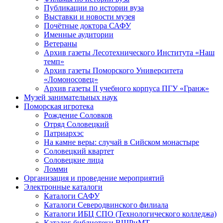
Публикации по истории вуза
Выставки и новости музея
Почётные доктора САФУ
Именные аудитории
Ветераны
Архив газеты Лесотехнического Института «Наш
темп»
Архив газеты Поморского Университета
«Ломоносовец»
Архив газеты II учебного корпуса ПГУ «Гранж»
Музей занимательных наук
Поморская игротека
Рождение Соловков
Отряд Соловецкий
Патриархэс
На камне веры: случай в Сийском монастыре
Соловецкий квартет
Соловецкие лица
Ломми
Организация и проведение мероприятий
Электронные каталоги
Каталоги САФУ
Каталоги Северодвинского филиала
Каталоги ИБЦ СПО (Технологического колледжа)
Каталог библиотеки ВШРиМТ