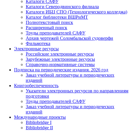
Каталоги САФУ
Каталоги Северодвинского филиала
Каталоги ИБЦ СПО (Технологического колледжа)
Каталог библиотеки ВШРиМТ
Полнотекстовый поиск
Расширенный поиск
Труды преподавателей САФУ
Архив чертежей Соломбальской судоверфи
Фильмотека
Электронные ресурсы
Российские электронные ресурсы
Зарубежные электронные ресурсы
Справочно-нормативные системы
Подписка на периодические издания. 2026 год
Заказ учебной литературы и периодических
изданий
Книгообеспеченность
Указатели электронных ресурсов по направлениям
подготовки
Труды преподавателей САФУ
Заказ учебной литературы и периодических
изданий
Международные проекты
Bibliobridge I
Bibliobridge II