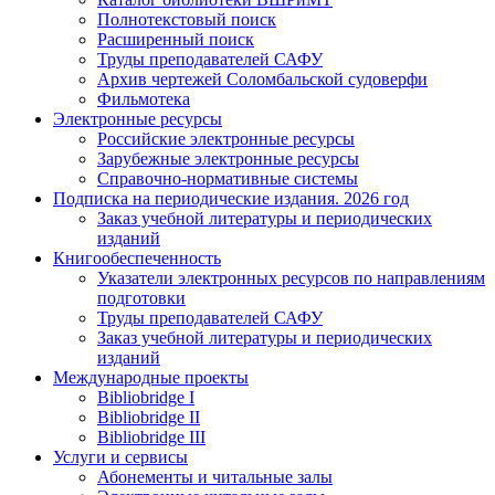
Полнотекстовый поиск
Расширенный поиск
Труды преподавателей САФУ
Архив чертежей Соломбальской судоверфи
Фильмотека
Электронные ресурсы
Российские электронные ресурсы
Зарубежные электронные ресурсы
Справочно-нормативные системы
Подписка на периодические издания. 2026 год
Заказ учебной литературы и периодических
изданий
Книгообеспеченность
Указатели электронных ресурсов по направлениям
подготовки
Труды преподавателей САФУ
Заказ учебной литературы и периодических
изданий
Международные проекты
Bibliobridge I
Bibliobridge II
Bibliobridge III
Услуги и сервисы
Абонементы и читальные залы