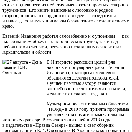
стиле, поднявшего из небытия имена сотен простых северных
тружеников. Его книги написаны с любовью к родной
стороне, пропитаны гордостью за людей — созидателей
и навсегда останутся примером беззаветного служения своему
краю.
Евгений Иванович работал самозабвенно и с упоением — как
над созданием объемных исторических трудов, так и над
небольшими статьями, регулярно печатавшимися в газетах
Архангельска и области.
В Интернете размещён целый ряд
научных и популярных работ Евгения
Ивановича, к которым ежедневно
обращаются десятки пользователей.
Лучшей памятью автору являются
востребованные читателями его книги,
желание их печатать, издавать.
Культурно-просветительным обществом
«НОРД» в 2010 году принята программа
увековечения памяти о замечательном
историке-краеведе. В соответствии с ней в 2013 году
в издательстве «Правда Севера» вышел в свет сборник
воспоминаний о Е.И. Овсянкине. В Архангельской областной