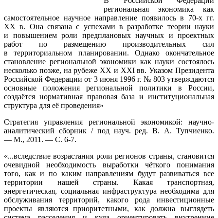
В Российской Федерации
региональная экономика как
самостоятельное научное направление появилось в 70-х гг.
ХХ в. Она связана с успехами в разработке теории науки
и повышением роли предплановых научных и проектных
работ по размещению производительных сил
в территориальном планировании. Однако окончательное
становление региональной экономики как науки состоялось
несколько позже, на рубеже ХХ и ХХI вв. Указом Президента
Российской Федерации от 3 июня 1996 г. № 803 утверждаются
основные положения региональной политики в России,
создаётся нормативная правовая база и институциональная
структура для её проведения»
Стратегия управления региональной экономикой: научно-
аналитический сборник / под науч. ред. В. А. Тупчиенко.
— М., 2011. — С. 6-7.
«...вследствие возрастания роли регионов страны, становится
очевидной необходимость выработки чёткого понимания
того, как и по каким направлениям будут развиваться все
территории нашей страны. Какая транспортная,
энергетическая, социальная инфраструктура необходима для
обслуживания территорий, какого рода инвестиционные
проекты являются приоритетными, как должна выглядеть
система расселения и куда ориентировать внутренние