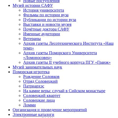
Новые поступления
Музей истории САФУ
История университета
Фильмы по истории вуза
Публикации по истории вуза
Выставки и новости музея
Почётные доктора САФУ
Именные аудитории
Ветераны
Архив газеты Лесотехнического Института «Наш
темп»
Архив газеты Поморского Университета
«Ломоносовец»
Архив газеты II учебного корпуса ПГУ «Гранж»
Музей занимательных наук
Поморская игротека
Рождение Соловков
Отряд Соловецкий
Патриархэс
На камне веры: случай в Сийском монастыре
Соловецкий квартет
Соловецкие лица
Ломми
Организация и проведение мероприятий
Электронные каталоги