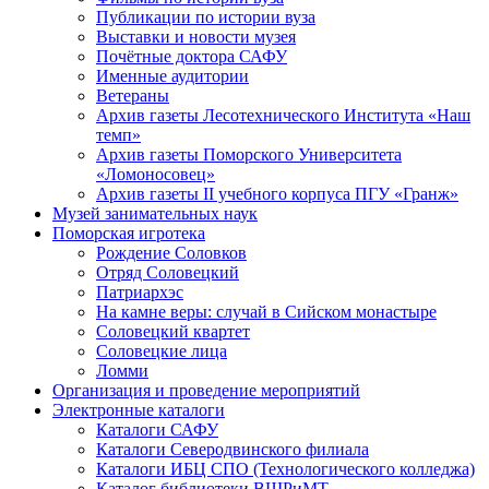
Публикации по истории вуза
Выставки и новости музея
Почётные доктора САФУ
Именные аудитории
Ветераны
Архив газеты Лесотехнического Института «Наш
темп»
Архив газеты Поморского Университета
«Ломоносовец»
Архив газеты II учебного корпуса ПГУ «Гранж»
Музей занимательных наук
Поморская игротека
Рождение Соловков
Отряд Соловецкий
Патриархэс
На камне веры: случай в Сийском монастыре
Соловецкий квартет
Соловецкие лица
Ломми
Организация и проведение мероприятий
Электронные каталоги
Каталоги САФУ
Каталоги Северодвинского филиала
Каталоги ИБЦ СПО (Технологического колледжа)
Каталог библиотеки ВШРиМТ