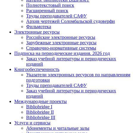
Полнотекстовый поиск
Расширенный поиск
Труды преподавателей САФУ
Архив чертежей Соломбальской судоверфи
Фильмотека
Электронные ресурсы
Российские электронные ресурсы
Зарубежные электронные ресурсы
Справочно-нормативные системы
Подписка на периодические издания. 2026 год
Заказ учебной литературы и периодических
изданий
Книгообеспеченность
Указатели электронных ресурсов по направлениям
подготовки
Труды преподавателей САФУ
Заказ учебной литературы и периодических
изданий
Международные проекты
Bibliobridge I
Bibliobridge II
Bibliobridge III
Услуги и сервисы
Абонементы и читальные залы