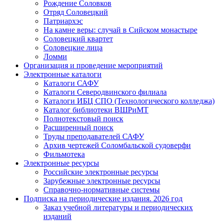
Рождение Соловков
Отряд Соловецкий
Патриархэс
На камне веры: случай в Сийском монастыре
Соловецкий квартет
Соловецкие лица
Ломми
Организация и проведение мероприятий
Электронные каталоги
Каталоги САФУ
Каталоги Северодвинского филиала
Каталоги ИБЦ СПО (Технологического колледжа)
Каталог библиотеки ВШРиМТ
Полнотекстовый поиск
Расширенный поиск
Труды преподавателей САФУ
Архив чертежей Соломбальской судоверфи
Фильмотека
Электронные ресурсы
Российские электронные ресурсы
Зарубежные электронные ресурсы
Справочно-нормативные системы
Подписка на периодические издания. 2026 год
Заказ учебной литературы и периодических
изданий