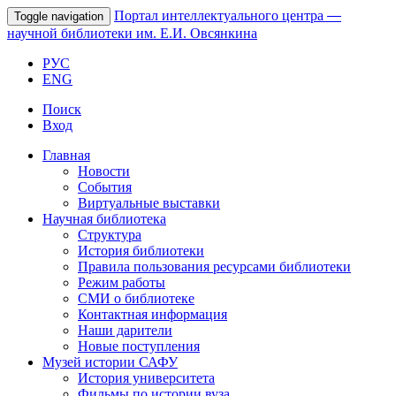
Портал интеллектуального центра
—
Toggle navigation
научной библиотеки им. Е.И. Овсянкина
РУС
ENG
Поиск
Вход
Главная
Новости
События
Виртуальные выставки
Научная библиотека
Структура
История библиотеки
Правила пользования ресурсами библиотеки
Режим работы
СМИ о библиотеке
Контактная информация
Наши дарители
Новые поступления
Музей истории САФУ
История университета
Фильмы по истории вуза