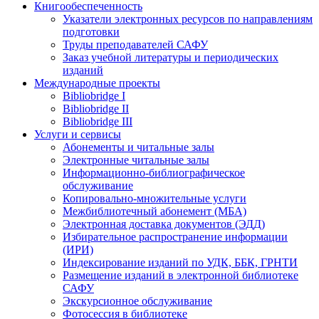
Книгообеспеченность
Указатели электронных ресурсов по направлениям
подготовки
Труды преподавателей САФУ
Заказ учебной литературы и периодических
изданий
Международные проекты
Bibliobridge I
Bibliobridge II
Bibliobridge III
Услуги и сервисы
Абонементы и читальные залы
Электронные читальные залы
Информационно-библиографическое
обслуживание
Копировально-множительные услуги
Межбиблиотечный абонемент (МБА)
Электронная доставка документов (ЭДД)
Избирательное распространение информации
(ИРИ)
Индексирование изданий по УДК, ББК, ГРНТИ
Размещение изданий в электронной библиотеке
САФУ
Экскурсионное обслуживание
Фотосессия в библиотеке