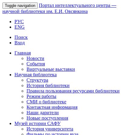
Портал интеллектуального центра
—
Toggle navigation
научной библиотеки им. Е.И. Овсянкина
РУС
ENG
Поиск
Вход
Главная
Новости
События
Виртуальные выставки
Научная библиотека
Структура
История библиотеки
Правила пользования ресурсами библиотеки
Режим работы
СМИ о библиотеке
Контактная информация
Наши дарители
Новые поступления
Музей истории САФУ
История университета
Фильмы по истории вуза