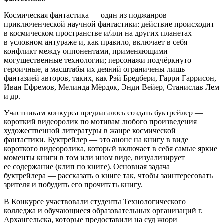
Космическая фантастика — один из поджанров
приключенческой научной фантастики: действие происходит
в космическом пространстве и/или на других планетах
в условном антураже и, как правило, включает в себя
конфликт между оппонентами, применяющими
могущественные технологии; персонажи подчёркнуто
героичные, а масштабы их деяний ограничены лишь
фантазией авторов, таких, как Рэй Бредбери, Гарри Гаррисон,
Иван Ефремов, Мелинда Мёрдок, Энди Вейер, Станислав Лем
и др.
Участникам конкурса предлагалось создать буктрейлер —
короткий видеоролик по мотивам любого произведения
художественной литературы в жанре космической
фантастики. Буктрейлер — это анонс на книгу в виде
короткого видеоролика, который включает в себя самые яркие
моменты книги в том или ином виде, визуализирует
ее содержание (клип по книге). Основная задача
буктрейлера — рассказать о книге так, чтобы заинтересовать
зрителя и побудить его прочитать книгу.
В Конкурсе участвовали студенты Технологического
колледжа и обучающиеся образовательных организаций г.
Архангельска, которые предоставили на суд жюри