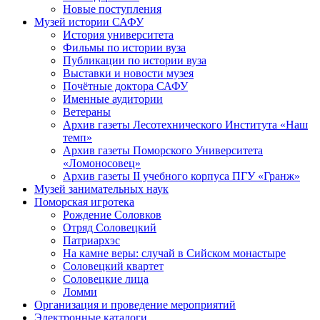
Новые поступления
Музей истории САФУ
История университета
Фильмы по истории вуза
Публикации по истории вуза
Выставки и новости музея
Почётные доктора САФУ
Именные аудитории
Ветераны
Архив газеты Лесотехнического Института «Наш
темп»
Архив газеты Поморского Университета
«Ломоносовец»
Архив газеты II учебного корпуса ПГУ «Гранж»
Музей занимательных наук
Поморская игротека
Рождение Соловков
Отряд Соловецкий
Патриархэс
На камне веры: случай в Сийском монастыре
Соловецкий квартет
Соловецкие лица
Ломми
Организация и проведение мероприятий
Электронные каталоги