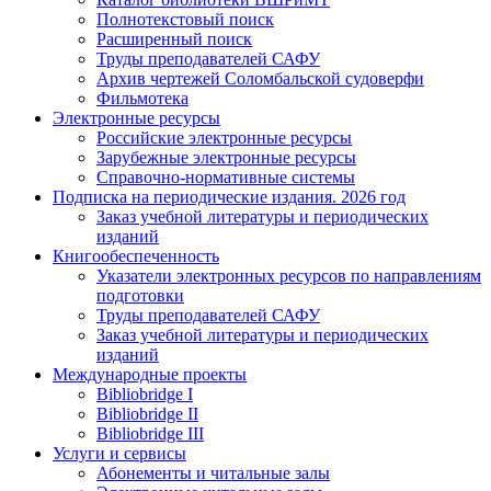
Полнотекстовый поиск
Расширенный поиск
Труды преподавателей САФУ
Архив чертежей Соломбальской судоверфи
Фильмотека
Электронные ресурсы
Российские электронные ресурсы
Зарубежные электронные ресурсы
Справочно-нормативные системы
Подписка на периодические издания. 2026 год
Заказ учебной литературы и периодических
изданий
Книгообеспеченность
Указатели электронных ресурсов по направлениям
подготовки
Труды преподавателей САФУ
Заказ учебной литературы и периодических
изданий
Международные проекты
Bibliobridge I
Bibliobridge II
Bibliobridge III
Услуги и сервисы
Абонементы и читальные залы