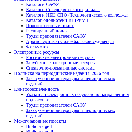
Каталоги САФУ
Каталоги Северодвинского филиала
Каталоги ИБЦ СПО (Технологического колледжа)
Каталог библиотеки ВШРиМТ
Полнотекстовый поиск
Расширенный поиск
Труды преподавателей САФУ
Архив чертежей Соломбальской судоверфи
Фильмотека
Электронные ресурсы
Российские электронные ресурсы
Зарубежные электронные ресурсы
Справочно-нормативные системы
Подписка на периодические издания. 2026 год
Заказ учебной литературы и периодических
изданий
Книгообеспеченность
Указатели электронных ресурсов по направлениям
подготовки
Труды преподавателей САФУ
Заказ учебной литературы и периодических
изданий
Международные проекты
Bibliobridge I
Bibliobridge II