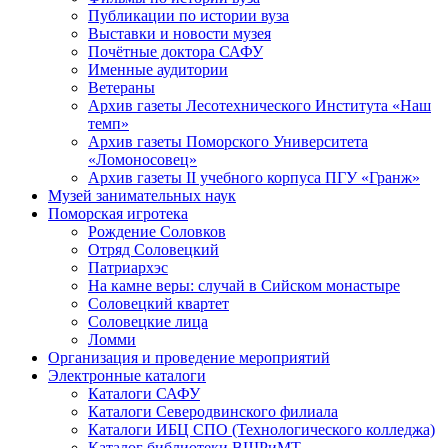
Публикации по истории вуза
Выставки и новости музея
Почётные доктора САФУ
Именные аудитории
Ветераны
Архив газеты Лесотехнического Института «Наш
темп»
Архив газеты Поморского Университета
«Ломоносовец»
Архив газеты II учебного корпуса ПГУ «Гранж»
Музей занимательных наук
Поморская игротека
Рождение Соловков
Отряд Соловецкий
Патриархэс
На камне веры: случай в Сийском монастыре
Соловецкий квартет
Соловецкие лица
Ломми
Организация и проведение мероприятий
Электронные каталоги
Каталоги САФУ
Каталоги Северодвинского филиала
Каталоги ИБЦ СПО (Технологического колледжа)
Каталог библиотеки ВШРиМТ