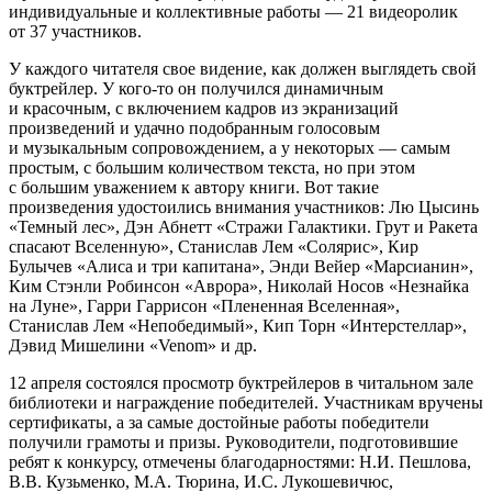
индивидуальные и коллективные работы — 21 видеоролик
от 37 участников.
У каждого читателя свое видение, как должен выглядеть свой
буктрейлер. У кого-то он получился динамичным
и красочным, с включением кадров из экранизаций
произведений и удачно подобранным голосовым
и музыкальным сопровождением, а у некоторых — самым
простым, с большим количеством текста, но при этом
с большим уважением к автору книги. Вот такие
произведения удостоились внимания участников: Лю Цысинь
«Темный лес», Дэн Абнетт «Стражи Галактики. Грут и Ракета
спасают Вселенную», Станислав Лем «Солярис», Кир
Булычев «Алиса и три капитана», Энди Вейер «Марсианин»,
Ким Стэнли Робинсон «Аврора», Николай Носов «Незнайка
на Луне», Гарри Гаррисон «Плененная Вселенная»,
Станислав Лем «Непобедимый», Кип Торн «Интерстеллар»,
Дэвид Мишелини «Venom» и др.
12 апреля состоялся просмотр буктрейлеров в читальном зале
библиотеки и награждение победителей. Участникам вручены
сертификаты, а за самые достойные работы победители
получили грамоты и призы. Руководители, подготовившие
ребят к конкурсу, отмечены благодарностями: Н.И. Пешлова,
В.В. Кузьменко, М.А. Тюрина, И.С. Лукошевичюс,