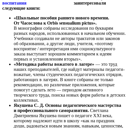
заинтересовали
следующие книги:
«Школьные пособия раннего нового времени.
От Часослова к Orbis sensualium pictus».
В монографии собраны исследования по букварям
разных народов, использованных в начальном обучении.
Учебники создавали не авторы трактатов или законов
об образовании, а другие люди, учителя, «поэтому
восприятие / интерпретация ими социокультурного
заказа выступает хорошим комментарием к идеям
первых и установлениям вторых».
«Методика работы вожатого в лагере»
— это труд
наших преподавателей, где найдут материалы педагоги-
вожатые, члены студенческих педагогических отрядов,
работающих в лагерях. В книге собраны не только
рекомендации, но различные приложения, которые
помогут сделать лето — периодом активного
творческого труда, поиска новых форм работы в детских
коллективах.
Якушева С. Д. Основы педагогического мастерства
и профессионального саморазвития.
Светлана
Дмитриевна Якушева пишет о педагоге XXI века,
которому надлежит идти в школу «как на праздник
души, радоваться новым знаниям, навыкам, ценностям,