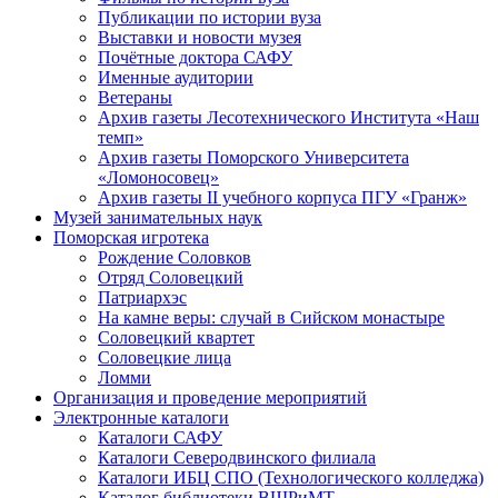
Публикации по истории вуза
Выставки и новости музея
Почётные доктора САФУ
Именные аудитории
Ветераны
Архив газеты Лесотехнического Института «Наш
темп»
Архив газеты Поморского Университета
«Ломоносовец»
Архив газеты II учебного корпуса ПГУ «Гранж»
Музей занимательных наук
Поморская игротека
Рождение Соловков
Отряд Соловецкий
Патриархэс
На камне веры: случай в Сийском монастыре
Соловецкий квартет
Соловецкие лица
Ломми
Организация и проведение мероприятий
Электронные каталоги
Каталоги САФУ
Каталоги Северодвинского филиала
Каталоги ИБЦ СПО (Технологического колледжа)
Каталог библиотеки ВШРиМТ