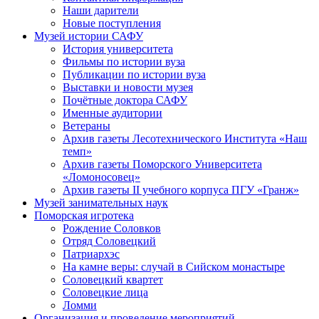
Наши дарители
Новые поступления
Музей истории САФУ
История университета
Фильмы по истории вуза
Публикации по истории вуза
Выставки и новости музея
Почётные доктора САФУ
Именные аудитории
Ветераны
Архив газеты Лесотехнического Института «Наш
темп»
Архив газеты Поморского Университета
«Ломоносовец»
Архив газеты II учебного корпуса ПГУ «Гранж»
Музей занимательных наук
Поморская игротека
Рождение Соловков
Отряд Соловецкий
Патриархэс
На камне веры: случай в Сийском монастыре
Соловецкий квартет
Соловецкие лица
Ломми
Организация и проведение мероприятий