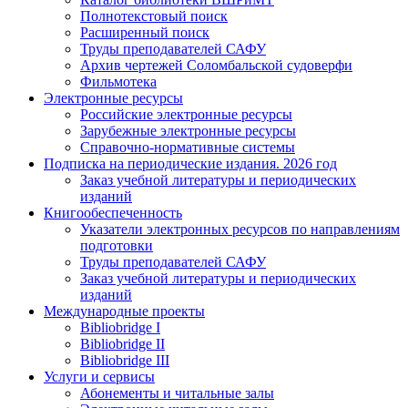
Полнотекстовый поиск
Расширенный поиск
Труды преподавателей САФУ
Архив чертежей Соломбальской судоверфи
Фильмотека
Электронные ресурсы
Российские электронные ресурсы
Зарубежные электронные ресурсы
Справочно-нормативные системы
Подписка на периодические издания. 2026 год
Заказ учебной литературы и периодических
изданий
Книгообеспеченность
Указатели электронных ресурсов по направлениям
подготовки
Труды преподавателей САФУ
Заказ учебной литературы и периодических
изданий
Международные проекты
Bibliobridge I
Bibliobridge II
Bibliobridge III
Услуги и сервисы
Абонементы и читальные залы