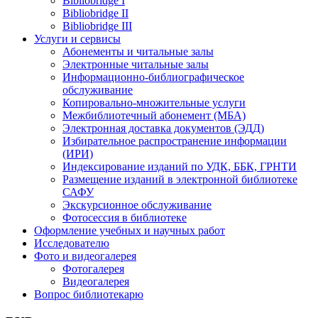
Bibliobridge I
Bibliobridge II
Bibliobridge III
Услуги и сервисы
Абонементы и читальные залы
Электронные читальные залы
Информационно-библиографическое
обслуживание
Копировально-множительные услуги
Межбиблиотечный абонемент (МБА)
Электронная доставка документов (ЭДД)
Избирательное распространение информации
(ИРИ)
Индексирование изданий по УДК, ББК, ГРНТИ
Размещение изданий в электронной библиотеке
САФУ
Экскурсионное обслуживание
Фотосессия в библиотеке
Оформление учебных и научных работ
Исследователю
Фото и видеогалерея
Фотогалерея
Видеогалерея
Вопрос библиотекарю