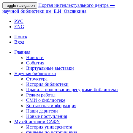
Портал интеллектуального центра
—
Toggle navigation
научной библиотеки им. Е.И. Овсянкина
РУС
ENG
Поиск
Вход
Главная
Новости
События
Виртуальные выставки
Научная библиотека
Структура
История библиотеки
Правила пользования ресурсами библиотеки
Режим работы
СМИ о библиотеке
Контактная информация
Наши дарители
Новые поступления
Музей истории САФУ
История университета
Фильмы по истории вуза