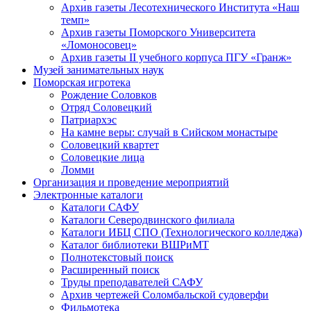
Архив газеты Лесотехнического Института «Наш
темп»
Архив газеты Поморского Университета
«Ломоносовец»
Архив газеты II учебного корпуса ПГУ «Гранж»
Музей занимательных наук
Поморская игротека
Рождение Соловков
Отряд Соловецкий
Патриархэс
На камне веры: случай в Сийском монастыре
Соловецкий квартет
Соловецкие лица
Ломми
Организация и проведение мероприятий
Электронные каталоги
Каталоги САФУ
Каталоги Северодвинского филиала
Каталоги ИБЦ СПО (Технологического колледжа)
Каталог библиотеки ВШРиМТ
Полнотекстовый поиск
Расширенный поиск
Труды преподавателей САФУ
Архив чертежей Соломбальской судоверфи
Фильмотека