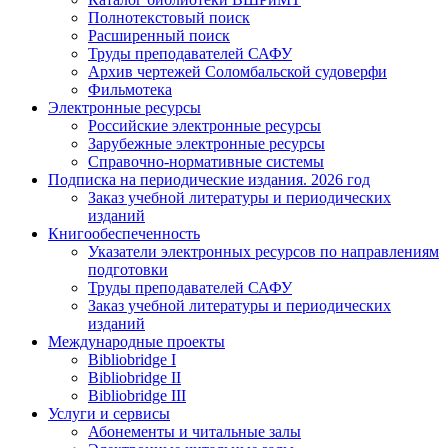
Полнотекстовый поиск
Расширенный поиск
Труды преподавателей САФУ
Архив чертежей Соломбальской судоверфи
Фильмотека
Электронные ресурсы
Российские электронные ресурсы
Зарубежные электронные ресурсы
Справочно-нормативные системы
Подписка на периодические издания. 2026 год
Заказ учебной литературы и периодических
изданий
Книгообеспеченность
Указатели электронных ресурсов по направлениям
подготовки
Труды преподавателей САФУ
Заказ учебной литературы и периодических
изданий
Международные проекты
Bibliobridge I
Bibliobridge II
Bibliobridge III
Услуги и сервисы
Абонементы и читальные залы