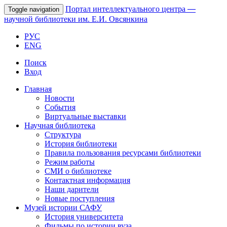
Портал интеллектуального центра
—
Toggle navigation
научной библиотеки им. Е.И. Овсянкина
РУС
ENG
Поиск
Вход
Главная
Новости
События
Виртуальные выставки
Научная библиотека
Структура
История библиотеки
Правила пользования ресурсами библиотеки
Режим работы
СМИ о библиотеке
Контактная информация
Наши дарители
Новые поступления
Музей истории САФУ
История университета
Фильмы по истории вуза