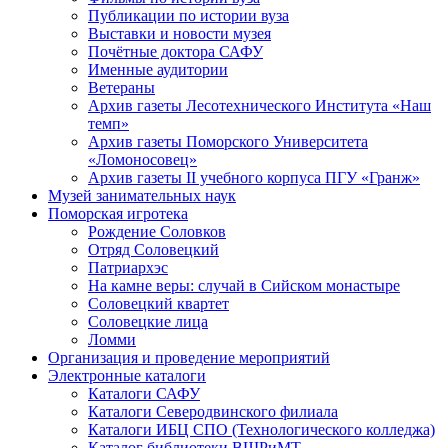
Публикации по истории вуза
Выставки и новости музея
Почётные доктора САФУ
Именные аудитории
Ветераны
Архив газеты Лесотехнического Института «Наш
темп»
Архив газеты Поморского Университета
«Ломоносовец»
Архив газеты II учебного корпуса ПГУ «Гранж»
Музей занимательных наук
Поморская игротека
Рождение Соловков
Отряд Соловецкий
Патриархэс
На камне веры: случай в Сийском монастыре
Соловецкий квартет
Соловецкие лица
Ломми
Организация и проведение мероприятий
Электронные каталоги
Каталоги САФУ
Каталоги Северодвинского филиала
Каталоги ИБЦ СПО (Технологического колледжа)
Каталог библиотеки ВШРиМТ