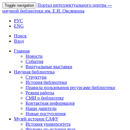
Портал интеллектуального центра
—
Toggle navigation
научной библиотеки им. Е.И. Овсянкина
РУС
ENG
Поиск
Вход
Главная
Новости
События
Виртуальные выставки
Научная библиотека
Структура
История библиотеки
Правила пользования ресурсами библиотеки
Режим работы
СМИ о библиотеке
Контактная информация
Наши дарители
Новые поступления
Музей истории САФУ
История университета
Фильмы по истории вуза