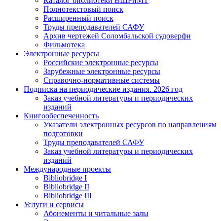
Каталог библиотеки ВШРиМТ
Полнотекстовый поиск
Расширенный поиск
Труды преподавателей САФУ
Архив чертежей Соломбальской судоверфи
Фильмотека
Электронные ресурсы
Российские электронные ресурсы
Зарубежные электронные ресурсы
Справочно-нормативные системы
Подписка на периодические издания. 2026 год
Заказ учебной литературы и периодических
изданий
Книгообеспеченность
Указатели электронных ресурсов по направлениям
подготовки
Труды преподавателей САФУ
Заказ учебной литературы и периодических
изданий
Международные проекты
Bibliobridge I
Bibliobridge II
Bibliobridge III
Услуги и сервисы
Абонементы и читальные залы