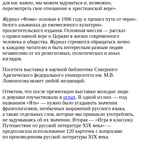
для нас важно, мы можем задуматься и, возможно,
пересмотреть свое отношение к христианской вере».
Журнал «Фома» основан в 1996 году и прошел путь от черно-
белого альманаха до ежемесячного культурно-
просветительского издания. Основная миссия — рассказ
о православной вере и Церкви в жизни современного
человека и общества. Журнал стремится обращаться лично
к каждому читателю и быть интересным разным людям
независимо от их религиозных, политических и иных
взглядов.
Посетить выставку в научной библиотеке Северного
Арктического федерального университета им. М.В.
Ломоносова может любой желающий.
Отметим, что после презентации выставки молодые люди
и девушки поучаствовали в
играх
. В одной из них — под
названием «Ять» — нужно было угадывать значения
фразеологизмов, необычных выражений русского языка,
а также отдельных слов, которые мы привыкли употреблять,
не задумываясь об их значении. Вторая — «Игра в классику.
Путешествие по русской литературе XIX века» —
предполагала использование 120 карточек с вопросами
по произведениям русской литературы XIX века.