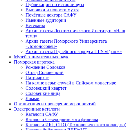
Публикации по истории вуза
Выставки и новости музея
Почётные доктора САФУ
Именные аудитории
Ветераны
Архив газеты Лесотехнического Института «Наш
темп»
Архив газеты Поморского Университета
«Ломоносовец»
Архив газеты II учебного корпуса ПГУ «Гранж»
Музей занимательных наук
Поморская игротека
Рождение Соловков
Отряд Соловецкий
Патриархэс
На камне веры: случай в Сийском монастыре
Соловецкий квартет
Соловецкие лица
Ломми
Организация и проведение мероприятий
Электронные каталоги
Каталоги САФУ
Каталоги Северодвинского филиала
Каталоги ИБЦ СПО (Технологического колледжа)
Каталог библиотеки ВШРиМТ