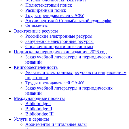
Полнотекстовый поиск
Расширенный поиск
Труды преподавателей САФУ
Архив чертежей Соломбальской судоверфи
Фильмотека
Электронные ресурсы
Российские электронные ресурсы
Зарубежные электронные ресурсы
Справочно-нормативные системы
Подписка на периодические издания. 2026 год
Заказ учебной литературы и периодических
изданий
Книгообеспеченность
Указатели электронных ресурсов по направлениям
подготовки
Труды преподавателей САФУ
Заказ учебной литературы и периодических
изданий
Международные проекты
Bibliobridge I
Bibliobridge II
Bibliobridge III
Услуги и сервисы
Абонементы и читальные залы