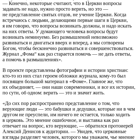
— Конечно, некоторые считают, что в Церкви вопросы
задавать не надо, нужно просто верить, но это —
не представление святых отцов, не учение Церкви. Когда
встречаюсь с людьми, делающими первые шаги в Церкви,
я им говорю, что вопросы возникать должны, и надо искать
на них ответы. У думающего человека вопросы будут
возникать неминуемо. Без размышлений невозможно
развиваться и двигаться вверх и вперед, а мы сотворены
Богом, чтобы бесконечно развиваться и совершенствоваться.
Журнал „Фома“ как раз старается помочь — не дать ответы,
а помочь в размышлениях».
В проекте представлены фотографии и истории христиан:
кто-то из них стал героем обложки журнала, кому-то был
посвящен большой материал в «Фоме». Главное же, что
их объединяет, — они наши современники, и все их истории,
по сути, об одном: верить — это и значит жить.
«До сих пор распространено представление о том, что
верующие люди — это бабушки и дедушки, которые ни в чем
другом не преуспели, им ничего не остается, только ходить
в церковь. Это мнение ошибочное, и выставка как раз
отвечает на вопрос, кто верующие, — обратился протоиерей
Алексий Денисов к аудитории. — Увидев, что церковные
взгляды разделяет человек, которого мы уважаем, чье мнение